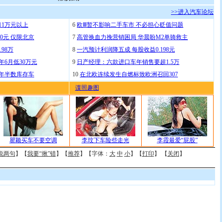
>>进入汽车论坛
11万元以上
6
欧Ⅲ暂不影响二手车市 不必担心贬值问题
0元 仅限北京
7
高管换血力挽营销困局 华晨盼M2单骑救主
.98万
8
一汽预计利润降五成 每股收益0.198元
年6月低30万元
9
日产经理：六款进口车年销售要超1.5万
去年半数库存车
10
在北欧连续发生自燃标致欧洲召回307
谍照趣图
瞿颖买车不要空调
李玟下车险些走光
李霞最爱“屁股”
说两句
】【
我要“揪”错
】【
推荐
】【字体：
大
中
小
】【
打印
】 【
关闭
】