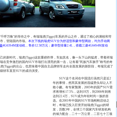
千呼万唤”的等待之中，奇瑞瑞虎(Tiggo)车系的开山之作，通过了精心的测校和苛
市，登陆国内市场。
本次下线的瑞虎SUV分为舒适型和豪华型两款，均为手动两
菱
4G63S4M发动机，售价12.58万元；豪华型排量2.4L，搭载三菱4G64S4M发动
新时代，瑞虎(Tiggo)这款重磅炸弹，车如其名，像一头下山的猛虎，带着祥瑞
瑞在竞争激烈的国内SUV市场打出漂亮的第一击，让有着“民族汽车旗手”称号的奇
虎(Tiggo)的出山，也意味着中国自主品牌轿车走向全面发展的新阶段，奇瑞完成了
级轿车直至SUV的成功演变。
SUV这个名词在中国流行虽然只是近2
年的事情，然而其发展的迅猛势头却让人不
敢小觑。有专家预测，2005年的国产SUV需
求将增长17.5%，达到19万，到2006年则将
达到22.4万，SUV成为年轻时尚一族的首
选。在2001年中国的SUV市场刚刚启动之
时，奇瑞已投入巨资开始瑞虎(Tiggo)的研
发，历数3年，全球三个国家汽车研发机构
的倾力配合，二十一万公里，二百七十三项