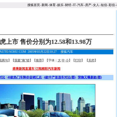
搜狐首页
-
新闻
-
体育
-
娱乐
-
财经
-
IT
-
汽车
-
房产
-
女人
-
短信
-
彩信
-
上市 售价分别为12.58和13.98万
AUTO.SOHU.COM 2005年03月22日10:27
搜狐汽车
说两句
】【
我要“揪”错
】【
推荐
】【字体：
大
中
小
】【
打印
】 【
关闭
】
搭乘新闻直通车 订阅精彩汽车新闻
对比
|
40款热门车降价促销汇总
|
4款中产首选车对比(图)
|
荣御又曝新款(图)