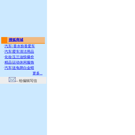
搜狐商城
·
汽车
|
香水扮香爱车
·
汽车
|
爱车清洁用品
·
化妆
|
玉兰油惊爆价
·
精品
|
运动休闲服饰
·
汽车
|
送龟牌白金蜡
更多...
-- 给编辑写信