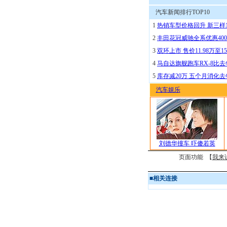
汽车新闻排行TOP10
1
热销车型价格回升 新三样
2
丰田花冠威驰全系优惠400
3
双环上市 售价11.98万至15
4
马自达旗舰跑车RX-8比去
5
库存减20万 五个月消化
汽车娱乐
刘德华撞车 吓傻若英
页面功能 【
我来
■
相关连接