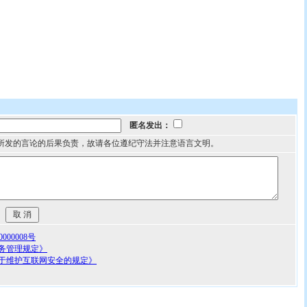
匿名发出：
所发的言论的后果负责，故请各位遵纪守法并注意语言文明。
00008号
务管理规定》
于维护互联网安全的规定》