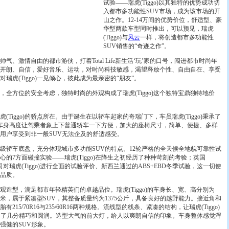
试验——瑞虎(Tiggo)以其独特的优势成功切
入都市多功能性SUV市场，成为该市场的开
山之作。12-14万间的优势价位，舒适型、豪
华型两款车型同时推出，可以预见，瑞虎
(Tiggo)与
风云
一样，将创造都市多功能性
SUV销售的“奇迹之作”。
帅气、激情自由的都市游侠，打着Total Life新生活‘玩’家的口号，闯进都市时尚年
开朗、自信，爱好音乐、运动，对时尚科技敏感，渴望释放个性、自由自在、享受
瑞虎(Tiggo)一见倾心，彼此成为最亲密的“朋友”。
方位的安全考虑，独特时尚的外观构成了瑞虎(Tiggo)这个独特宝鼎独特地价
iggo)的骄点所在。由于诞生在以轿车起家的奇瑞门下，车员瑞虎(Tiggo)秉承了
m的车身高度让驾乘者象上下普通轿车一下方便，加大的座椅尺寸，简单、便捷、多样
用户享受到非一般SUV无法企及的舒适感受。
高级轿车底盘，充分体现城市多功能SUV的特点。12轮严格的全天候全地貌可靠性试
的7方面碰撞实验——瑞虎(Tiggo)在降生之初经历了种种苛刻的考验；英国
司对瑞虎(Tiggo)进行全面的试验评价、新西兰通过的ABS+EBD冬季试验，这一切使
全品质。
外观造型，满足都市年轻精英们的卓越品位。瑞虎(Tiggo)的车身长、宽、高分别为
715毫米，属于紧凑型SUV，其整备质量约为1375公斤，具备良好的越野能力。接近角和
215/70R16与235/60R16两种规格。流线型的线条、紧凑的结构，让瑞虎(Tiggo)
多了几分精巧和圆润。造型大气的前大灯，给人以爽朗自信的印象。车身整体感觉浑
强健的SUV形象。