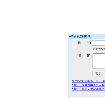
■
请发表您的看法
用 户：
您要为您
留 言：
*经营许可证编号：京ICP000
*遵守《互联网电子公告服
*遵守《全国人大常委会关