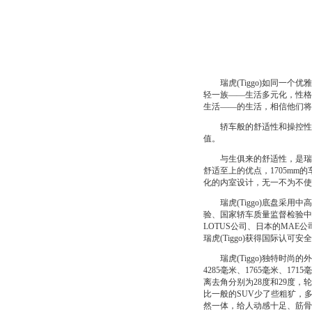
瑞虎(Tiggo)如同一个优雅
轻一族——生活多元化，性格
生活——的生活，相信他们将对
轿车般的舒适性和操控性，全
值。
与生俱来的舒适性，是瑞虎(T
舒适至上的优点，1705m
化的内室设计，无一不为不使
瑞虎(Tiggo)底盘采用中
验、国家轿车质量监督检验中心
LOTUS公司、日本的MAE公
瑞虎(Tiggo)获得国际认可安
瑞虎(Tiggo)独特时尚的
4285毫米、1765毫米、1
离去角分别为28度和29度，轮胎有
比一般的SUV少了些粗犷，
然一体，给人动感十足、筋骨