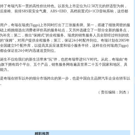
保持了奇瑞汽车一贯的高性价比特色。以首先上市定位为12.58万元的舒适型为例，
座椅、前排SRS双安全气囊、ABS+EBD、高档前置式6+1CD音响系响，这些都
，奇瑞在瑞虎(Tiggo)上市同时打出了三张服务牌。第一，搭建了细致周密的服
础上精挑细选出消费者评价高的服务站点，又另外选建立了一部分全新的服务点，
作为补充；第二，推出“保姆式”的全程服务。瑞虎的销售服务人员全部经过特别的统
“保姆”，对用户提供全程服务；第三，保证24小时配件到位。奇瑞计划在2005年
在全国建立9个配件库，以提高其反应速度和缩小服务半径，这样在任何瑞虎(Tiggo)
都会保证在24小时内迅速送货到位。
的诞生不仅给我们的新生活带来“玩”伴，也把奇瑞带进SUV时代。从此，奇瑞由“奇
成为旗下拥有四个平台、五个产品，销售服务网络遍及世界二十五个国家和地区、具
能力。
场，是奇瑞在轿车以外的细分市场跨出的第一步，也是中国自主品牌汽车企业在轿车以
。
（ 责任编辑：刘杰 ）
精彩推荐