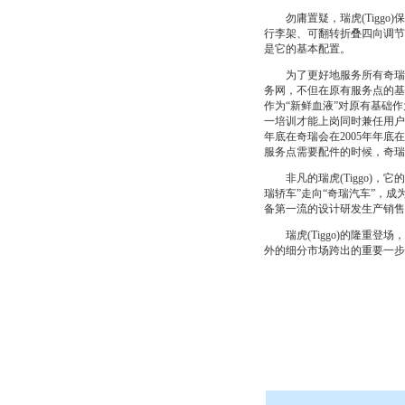
勿庸置疑，瑞虎(Tiggo)
行李架、可翻转折叠四向调节后
是它的基本配置。
为了更好地服务所有奇瑞用户
务网，不但在原有服务点的基
作为“新鲜血液”对原有基础
一培训才能上岗同时兼任用户的
年底在奇瑞会在2005年年底
服务点需要配件的时候，奇瑞
非凡的瑞虎(Tiggo)，它
瑞轿车”走向“奇瑞汽车”，
备第一流的设计研发生产销售
瑞虎(Tiggo)的隆重登
外的细分市场跨出的重要一步