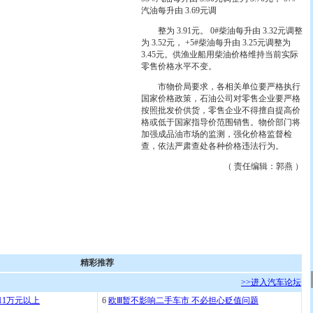
汽油每升由 3.69元调
整为 3.91元。 0#柴油每升由 3.32元调整
为 3.52元， +5#柴油每升由 3.25元调整为
3.45元。供渔业船用柴油价格维持当前实际
零售价格水平不变。
市物价局要求，各相关单位要严格执行
国家价格政策，石油公司对零售企业要严格
按照批发价供货，零售企业不得擅自提高价
格或低于国家指导价范围销售。物价部门将
加强成品油市场的监测，强化价格监督检
查，依法严肃查处各种价格违法行为。
（ 责任编辑：郭燕 ）
精彩推荐
>>进入汽车论坛
11万元以上
6
欧Ⅲ暂不影响二手车市 不必担心贬值问题