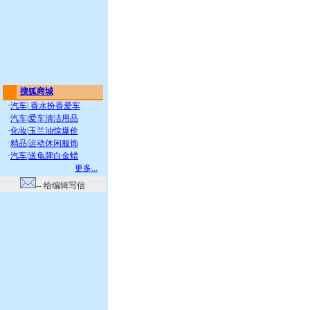
搜狐商城
·
汽车
|
香水扮香爱车
·
汽车
|
爱车清洁用品
·
化妆
|
玉兰油惊爆价
·
精品
|
运动休闲服饰
·
汽车
|
送龟牌白金蜡
更多...
-- 给编辑写信