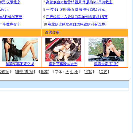
0元 仅限北京
7
高管换血力挽营销困局 华晨盼M2单骑救主
.98万
8
一汽预计利润降五成 每股收益0.198元
年6月低30万元
9
日产经理：六款进口车年销售要超1.5万
去年半数库存车
10
在北欧连续发生自燃标致欧洲召回307
谍照趣图
瞿颖买车不要空调
李玟下车险些走光
李霞最爱“屁股”
说两句
】【
我要“揪”错
】【
推荐
】【字体：
大
中
小
】【
打印
】 【
关闭
】