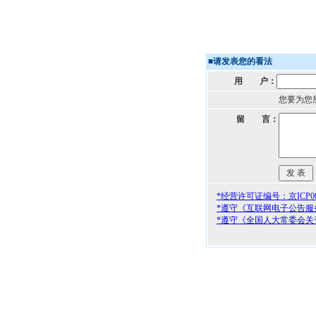
■
请发表您的看法
用 户：
您要为您
留 言：
*经营许可证编号：京ICP000
*遵守《互联网电子公告服
*遵守《全国人大常委会关