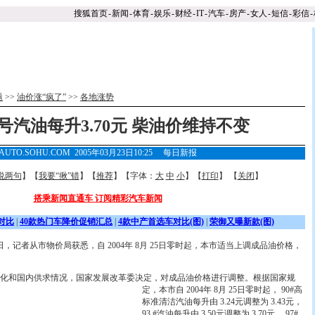
搜狐首页
-
新闻
-
体育
-
娱乐
-
财经
-
IT
-
汽车
-
房产
-
女人
-
短信
-
彩信
-
题
>>
油价涨“疯了”
>>
各地涨势
3号汽油每升3.70元 柴油价维持不变
AUTO.SOHU.COM 2005年03月23日10:25
每日新报
说两句
】【
我要“揪”错
】【
推荐
】【字体：
大
中
小
】【
打印
】 【
关闭
】
搭乘新闻直通车 订阅精彩汽车新闻
对比
|
40款热门车降价促销汇总
|
4款中产首选车对比(图)
|
荣御又曝新款(图)
记者从市物价局获悉，自 2004年 8月 25日零时起，本市适当上调成品油价格，
。
和国内供求情况，国家发展改革委决定，对成品油价格进行调整。
根据国家规
定，本市自 2004年 8月 25日零时起， 90#高
标准清洁汽油每升由 3.24元调整为 3.43元，
93 #汽油每升由 3.50元调整为 3.70元， 97#