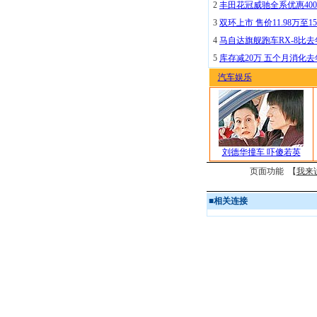
2
丰田花冠威驰全系优惠400
3
双环上市 售价11.98万至15
4
马自达旗舰跑车RX-8比去
5
库存减20万 五个月消化
汽车娱乐
刘德华撞车 吓傻若英
页面功能 【
我来
■
相关连接