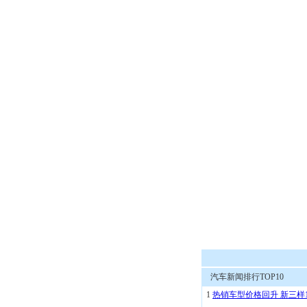
汽车新闻排行TOP10
1
热销车型价格回升 新三样