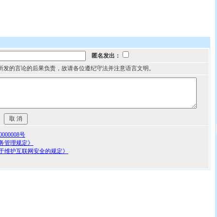
匿名发出：
所发的言论的后果负责，故请各位遵纪守法并注意语言文明。
00008号
务管理规定》
于维护互联网安全的规定》