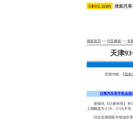
搜狐首页
>>
汽车频道
>>
专
天津9
页面功能 【
我来
日韩汽车和手机全面
新报讯 【记者张琦】 昨日，
上调幅度为 0.19— 0.3元不等
结合近期国际市场油价变化