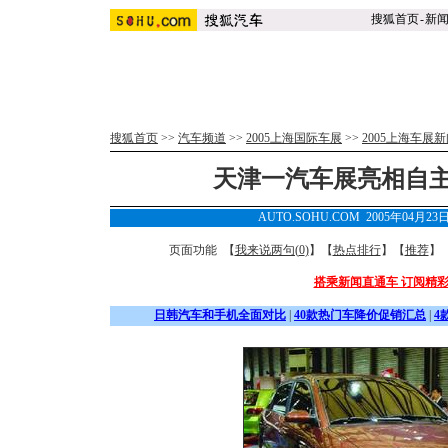
搜狐首页
-
新
搜狐首页
>>
汽车频道
>>
2005上海国际车展
>>
2005上海车展
天津一汽车展亮相自
AUTO.SOHU.COM 2005年04月23
页面功能 【
我来说两句(
0
)
】【
热点排行
】【
推荐
】
搭乘新闻直通车 订阅精
日韩汽车和手机全面对比
|
40款热门车降价促销汇总
|
4