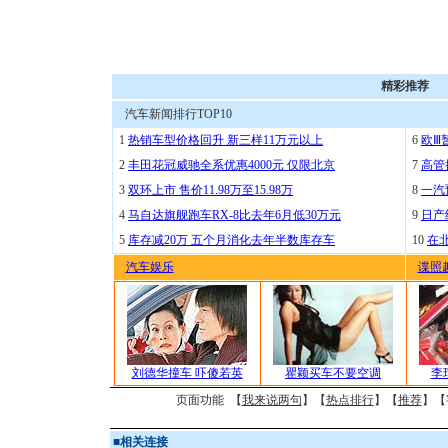
精彩推荐
汽车新闻排行TOP10
1
热销车型价格回升 新三样11万元以上
6
欧Ⅲ
2
丰田花冠威驰全系优惠4000元 仅限北京
7
高管
3
双环上市 售价11.98万至15.98万
8
一汽
4
马自达旗舰跑车RX-8比去年6月低30万元
9
日产
5
库存减20万 五个月消化去年半数库存车
10
在
汽车娱乐
谍照
刘德华撞车 吓傻若英
瞿颖买车不要空调
李
页面功能 【
我来说两句
】【
热点排行
】【
推荐
】【
■
相关连接