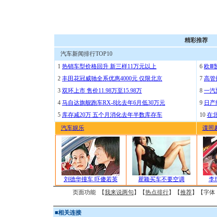
精彩推荐
汽车新闻排行TOP10
1
热销车型价格回升 新三样11万元以上
6
欧Ⅲ
2
丰田花冠威驰全系优惠4000元 仅限北京
7
高管
3
双环上市 售价11.98万至15.98万
8
一汽
4
马自达旗舰跑车RX-8比去年6月低30万元
9
日产
5
库存减20万 五个月消化去年半数库存车
10
在
汽车娱乐
谍照
刘德华撞车 吓傻若英
瞿颖买车不要空调
李
页面功能 【
我来说两句
】【
热点排行
】【
推荐
】【字体
■
相关连接