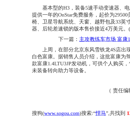
基本型的H3，装备5速手动变速器、电
提供一年的OnStar免费服务，起价为295
椅、卫星导航系统、天窗、越野包及33英寸Bri
器、后轮差速锁的版本售价接近4万美元。(
下一篇：
主攻教练车市场 富康1
上周，在部分北京东风雪铁龙4S店出现
白色富康。据销售人员介绍，这批富康为
款富康1.4LTU3JP发动机，可供个人购
未装备转向助力等设备。
（ 责任
搜狗(
www.sogou.com
)搜索:“
悍马
”,共找到
1