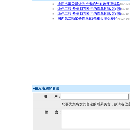
通用汽车公司计划推出的纯血敞篷版悍马
(05/25 0
绿色工程!价值15万欧元的悍马H2改装(图)
(05/10 
绿色工程!价值15万欧元的悍马H2改装(图)
(05/10 
国内第二辆加长悍马H2亮相天津保税区
(04/27 10:
■
请发表您的看法
用 户：
您要为您所发的言论的后果负责，故请各位
留 言：