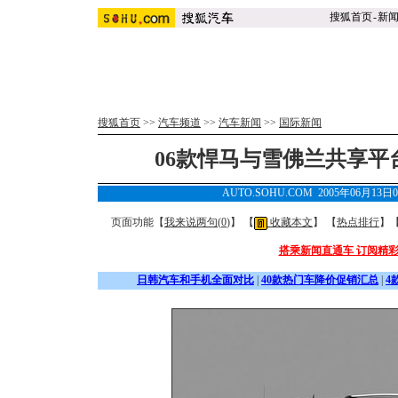
搜狐首页
-
新
搜狐首页
>>
汽车频道
>>
汽车新闻
>>
国际新闻
06款悍马与雪佛兰共享平
AUTO.SOHU.COM 2005年06月13日
页面功能【
我来说两句(
0
)
】 【
收藏本文
】 【
热点排行
】
搭乘新闻直通车 订阅精
日韩汽车和手机全面对比
|
40款热门车降价促销汇总
|
4