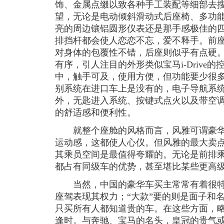
饰、金属点缀以致各种手工装配等细部去
望，无论是电动倾斜滑动式后座椅、多功能
亮的周边镶铝圆形仪表还是那手感极佳的
排挡杆都会使人恋恋不忘，爱不释手。前
对身体的包覆性不错，后座则似乎有点硬
有序，引人注目的外形类似宝马i-Drive
中，触手可及，使用方便，但功能要少很
别系统在进口车上是没有的，电子导航系
外，无匙进入系统、按键式点火以及带空
的舒适感和便利性。
就整个座舱的风格而言，风雅可谓豪华
运动感，这都使人心仪。但风雅的最大卖
其乘员空间是最值得夸耀的。无论是前排
都占有同级车的优势，甚至堪比某些更高
当然，中国的豪华车买主常常有着很特别
座驾表现其权力；“大款”要的则是面子和
只买所有人都知道贵的车。在这些方面，
逢时。与奔驰、宝马的名头，皇冠的贵气