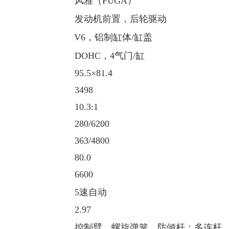
风雅（FUGA）
发动机前置，后轮驱动
V6，铝制缸体/缸盖
DOHC，4气门/缸
95.5×81.4
3498
10.3:1
280/6200
363/4800
80.0
6600
5速自动
2.97
控制臂，螺旋弹簧，防倾杆；多连杆