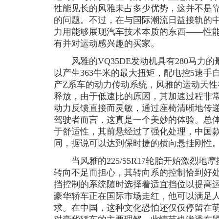
性能见长的风雅未占多少优势，这并不是
的问题。不过，在与国际潮流日益接轨的
力用能够展现汽车技术本质的东西——性
有并对运动感兴趣的买家。
风雅的VQ35DE发动机具有280马力的最
以产生363牛米的最大扭矩，配电控5速
产Z系车的动力传动系统，风雅的运动天性
释放，由于低速比的原因，其加速过程非
动力反馈直接而灵敏，通过座椅清晰地传
驾驶者而言，这真是一个美妙的体验。总
于舒适性，其前悬经过了强化处理，中国款
同，据说可以达到保时捷的横向悬挂刚性
当风雅的225/55R17轮胎开始激烈地
转向不足而担心，其转向系的控制恰到好
挡控制的系统随时选择着适宜挡位以提高
豪华轿车正在国际市场走红，他可以满足
求。在中国，这种文化恐怕还仅仅停留在萌