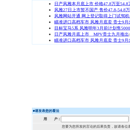
日产风雅本月底上市 价格47.8万至54.8
风雅27日上市暂不国产 售价47.8-54.8
风雅网站开通 网上登记取得上门试驾机
瞄准进口高档车市 风雅月底卖 贵士9月
目标宝马5系 风雅明年3月前计划售500
日产风雅月底上市 MPV贵士九月推出
瞄准进口高档车市 风雅月底卖 贵士9月
■
请发表您的看法
用 户：
您要为您所发的言论的后果负责，故请各位