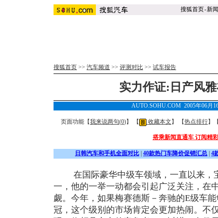
搜狐首页
-
新
搜狐首页
>>
汽车频道
>>
评测对比
>>
试车报告
实力作证:日产风
AUTO.SOHU.COM 2005年06月
页面功能【
我来说两句(
0
)
】 【
收藏本文
】 【
热点排行
】
搭乘新闻直通车 订阅精
日韩汽车和手机全面对比
|
40款热门车降价促销汇总
|
4
在国际豪华中级车领域，一直以来，宝
一，他的一举一动都会引起广泛关注，在
觑。今年，如果梅赛德斯－奔驰的E级车能
冠，这个级别的市场肯定会更加热闹。不仅