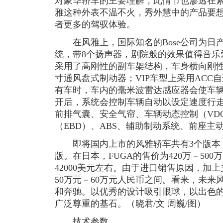
对豪华轿车的主要理解，此情节也渗透在
雅这种外表不温不火，秀外慧中的产品要
者更多的驾驭体验。
在风雅上，国际知名的Bose公司为日产
统，带8个扬声器，剧院般的效果值得音乐
采用了高刚性的副车架结构，车身横向刚
寸通风盘式制动器；VIP车型上采用ACC
有车时，车内的毫米波雷达感应器会使车
开后，系统会控制车辆自动以设定速度行
前排气囊、安全气帘、车辆动态控制（VD
（EBD）、ABS、辅助制动系统、前座主
即将国内上市的风雅轿车共有3个版本：
版。在日本，FUGA的售价为420万－50
42000美元左右。由于进口销售原因，加
50万元－60万元人民币之间。看来，未
和奔驰。以优秀的设计吸引眼球，以出色的
广泛尊重的基石。（晓君/文 周巍/图）
技术参数