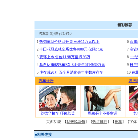
精彩推荐
汽车新闻排行TOP10
1
热销车型价格回升 新三样11万元以上
6
欧Ⅲ
2
丰田花冠威驰全系优惠4000元 仅限北京
7
高管
3
双环上市 售价11.98万至15.98万
8
一汽
4
马自达旗舰跑车RX-8比去年6月低30万元
9
日产
5
库存减20万 五个月消化去年半数库存车
10
在
汽车娱乐
谍照
刘德华撞车 吓傻若英
瞿颖买车不要空调
李
页面功能 【
我来说两句
】【
热点排行
】【
推荐
】【字体
■
相关连接