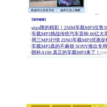
奥迪R8火拼直升机
她和它使人陶醉
>>
【
相关链接
】
·
aigo降的精彩！256M车载MP3仅售5
·
车载MP3挑战传统汽车音响 60亿
·
周三MP3行情 ZINO车载MP3优惠促
·
车载MP3真的不麻烦 SONY推出专
·
朗科A100 真正的车载MP3来了！
(10
[圣诞节]
你太多，
要平安！