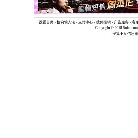
[圣诞节]
如意,快乐
[元旦]
看
断电。爱
设置首页
-
搜狗输入法
-
支付中心
-
搜狐招聘
-
广告服务
-
客
你是我专
Copyright © 2018 Sohu.com I
[元旦]
如
搜狐不良信息
起；二是
离。水晶
[元旦]
当
泣，这痛
卖了。水
[春节]
风
颜！冬去
道一声平
[春节]
传
片叶子是
送你一棵