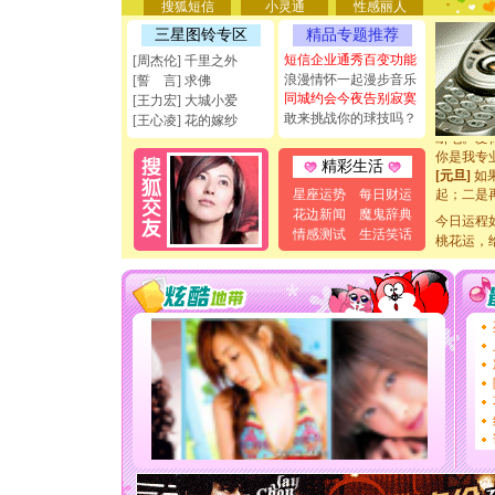
搜狐短信
小灵通
性感丽人
[圣诞节]
三星图铃专区
精品专题推荐
能正大光明
天都要快
短信企业通秀百变功能
[周杰伦] 千里之外
[圣诞节]
浪漫情怀一起漫步音乐
[誓 言] 求佛
如意,快乐
同城约会今夜告别寂寞
[王力宏] 大城小爱
[元旦]
看
敢来挑战你的球技吗？
[王心凌] 花的嫁纱
断电。爱
你是我专
精彩生活
[元旦]
如
起；二是
星座运势
每日财运
离。水晶
花边新闻
魔鬼辞典
今日运程
[元旦]
当
情感测试
生活笑话
桃花运，
泣，这痛
卖了。水
[春节]
风
颜！冬去
道一声平
[春节]
传
片叶子是
送你一棵
[圣诞节]
你太多，
要平安！
[圣诞节]
能正大光明
天都要快