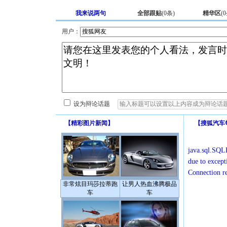
我来说两句
全部跟贴
(
0
条)
精华区
(
0
用户：
设为辩论话题
【
精彩图片新闻
】
【
搜狐汽车
java.sql.SQLE
due to except
Connection r
非常炫目玛莎拉蒂跑
让男人热血沸腾极品
车
车