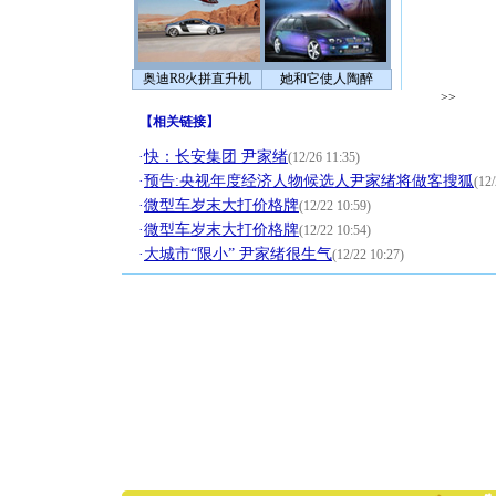
奥迪R8火拼直升机
她和它使人陶醉
>>
【
相关链接
】
·
快：长安集团 尹家绪
(12/26 11:35)
·
预告:央视年度经济人物候选人尹家绪将做客搜狐
(12/
·
微型车岁末大打价格牌
(12/22 10:59)
·
微型车岁末大打价格牌
(12/22 10:54)
·
大城市“限小” 尹家绪很生气
(12/22 10:27)
[圣诞节]
你太多，
要平安！