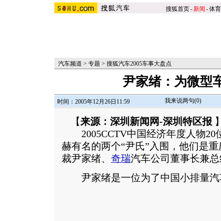
搜狐首页
-
新闻
-
体育
汽车频道
>
专题
>
搜狐汽车2005车事大盘点
尹家绪：为微型
我来说两句(
0
)
时间：2005年12月26日11:59
【
来源：深圳新闻网-深圳特区报
2005CCTV中国经济年度人物2
赫有名的两个“尹氏”入围，他们是重
裁尹家绪、
奇瑞
汽车公司董事长兼总
尹家绪是一位为了中国小排量汽