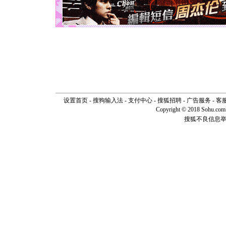
如意,快乐
[元旦]
看
断电。爱
你是我专
[元旦]
如
起；二是
离。水晶
[元旦]
当
泣，这痛
卖了。水
[春节]
风
设置首页
-
搜狗输入法
-
支付中心
-
搜狐招聘
-
广告服务
颜！冬去
-
客
道一声平
Copyright © 2018 Sohu.com I
[春节]
传
搜狐不良信息
片叶子是
送你一棵