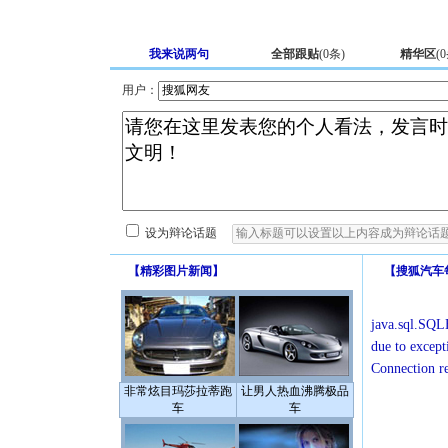
我来说两句
全部跟贴
(
0
条)
精华区
(
0
用户：
设为辩论话题
【
精彩图片新闻
】
【
搜狐汽车
java.sql.SQLE
due to except
Connection r
非常炫目玛莎拉蒂跑
让男人热血沸腾极品
车
车