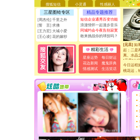
[圣诞节]
搜狐短信
小灵通
性感丽人
能正大光明
天都要快
三星图铃专区
精品专题推荐
[圣诞节]
短信企业通秀百变功能
[周杰伦] 千里之外
如意,快乐
浪漫情怀一起漫步音乐
[誓 言] 求佛
[元旦]
看
同城约会今夜告别寂寞
[王力宏] 大城小爱
断电。爱
敢来挑战你的球技吗？
[王心凌] 花的嫁纱
你是我专
[元旦]
如
起；二是
精彩生活
离。水晶
星座运势
每日财运
[元旦]
当
花边新闻
魔鬼辞典
泣，这痛
今日运程
情感测试
生活笑话
卖了。水
桃花运，
[春节]
风
颜！冬去
道一声平
[春节]
传
片叶子是
送你一棵
[圣诞节]
你太多，
要平安！
[圣诞节]
能正大光明
天都要快
[圣诞节]