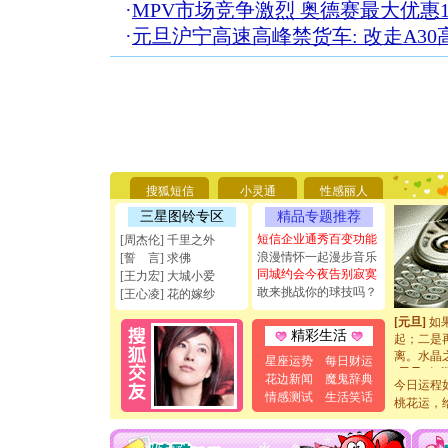
·
MPV市场竞争激烈 奥德赛最大优惠
·
元旦沪宁高速高峰禁货车: 改走A3
[圣诞节]
你太多，
要平安！
[圣诞节]
搜狐短信
小灵通
性感丽人
能正大光明
天都要快
三星图铃专区
精品专题推荐
[圣诞节]
短信企业通秀百变功能
[周杰伦] 千里之外
如意,快乐
浪漫情怀一起漫步音乐
[誓 言] 求佛
[元旦]
看
同城约会今夜告别寂寞
[王力宏] 大城小爱
断电。爱
敢来挑战你的球技吗？
[王心凌] 花的嫁纱
你是我专
[元旦]
如
起；二是
精彩生活
离。水晶
星座运势
每日财运
[元旦]
当
花边新闻
魔鬼辞典
泣，这痛
今日运程
情感测试
生活笑话
卖了。水
桃花运，
[春节]
风
颜！冬去