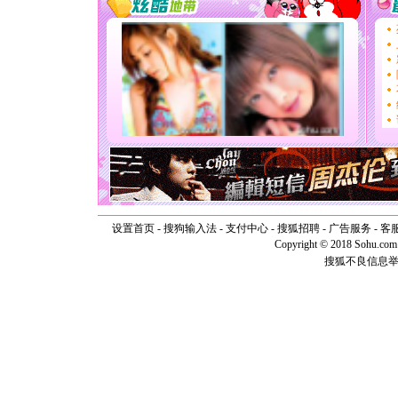
道一声平
[春节]
传
片叶子是
送你一棵
[圣诞节]
你太多，
要平安！
[圣诞节]
能正大光明
天都要快
[圣诞节]
如意,快乐
[元旦]
看
断电。爱
你是我专
设置首页
-
搜狗输入法
-
支付中心
-
搜狐招聘
-
广告服务
-
客
[元旦]
如
Copyright © 2018 Sohu.com I
起；二是
离。水晶
搜狐不良信息
[元旦]
当
泣，这痛
卖了。水
[春节]
风
颜！冬去
道一声平
[春节]
传
片叶子是
送你一棵