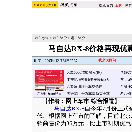
搜狐首页
-
新闻
-
体育
汽车频道
>
汽车降价
>
进口降价
马自达RX-8价格再现优
我来说两句
时间：2005年12月28日07:37
08款300C谍照曝光(图)
超短裙
中非论坛奔驰E专车降价5万
布兰妮
六款家用旅行车您选谁
台湾妹
产品组精品栏目
天语SX4 全系车型购买推荐
希尔顿
【
作者：网上车市 综合报道
】
马自达
RX-8
自今年7月份正式
低。根据网上车市的了解，目前北京地
销商售价为36万元，比上市初期优惠了