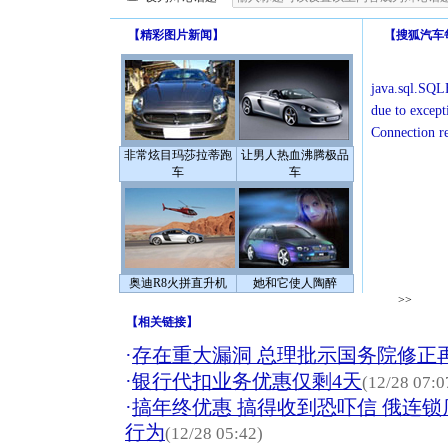
【
精彩图片新闻
】
【
搜狐汽车
java.sql.SQLE
due to except
Connection r
非常炫目玛莎拉蒂跑
让男人热血沸腾极品
车
车
奥迪R8火拼直升机
她和它使人陶醉
>>
【
相关链接
】
·
存在重大漏洞 总理批示国务院修正
·
银行代扣业务优惠仅剩4天
(12/28 07:0
·
搞年终优惠 搞得收到恐吓信 俄连
行为
(12/28 05:42)