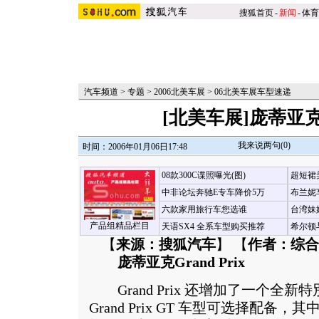
搜狐首页
-
新闻
-
体育
汽车频道
>
专题
>
2006北美车展
>
06北美车展车型速递
[北美车展]庞蒂亚克Gr
我来说两句(
0
)
时间：2006年01月06日17:48
08款300C谍照曝光(图)
超短裙
中非论坛奔驰E专车降价5万
布兰妮
六款家用旅行车您选谁
台湾妹
产品组精品栏目
天语SX4 全系车型购买推荐
希尔顿
【
来源：搜狐汽车
】 【
作者：综合
庞蒂亚克Grand Prix
Grand Prix 还增加了一个全新特別版组
Grand Prix GT 车型可选择配备，