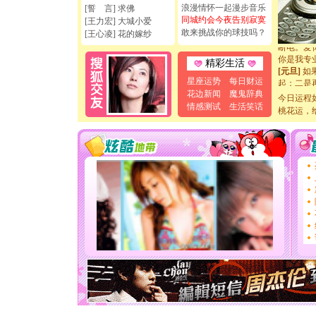
[圣诞节]
浪漫情怀一起漫步音乐
[誓 言] 求佛
如意,快乐
同城约会今夜告别寂寞
[王力宏] 大城小爱
[元旦]
看
敢来挑战你的球技吗？
[王心凌] 花的嫁纱
断电。爱
你是我专
精彩生活
[元旦]
如
起；二是
星座运势
每日财运
离。水晶
花边新闻
魔鬼辞典
今日运程
[元旦]
当
情感测试
生活笑话
桃花运，
泣，这痛
卖了。水
[春节]
风
颜！冬去
道一声平
[春节]
传
片叶子是
送你一棵
[圣诞节]
你太多，
要平安！
[圣诞节]
能正大光明
天都要快
[圣诞节]
如意,快乐
[元旦]
看