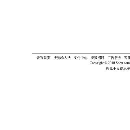
断电。爱
你是我专
[元旦]
如
起；二是
离。水晶
[元旦]
当
泣，这痛
卖了。水
[春节]
风
颜！冬去
道一声平
[春节]
传
设置首页
-
搜狗输入法
-
支付中心
-
搜狐招聘
-
广告服务
-
客
片叶子是
Copyright © 2018 Sohu.com I
送你一棵
搜狐不良信息