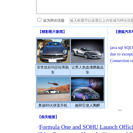
设为辩论话题
【
精彩图片新闻
】
【
搜狐汽车
java.sql.SQLE
due to except
Connection r
非常炫目玛莎拉蒂跑
让男人热血沸腾极品
车
车
奥迪R8火拼直升机
她和它使人陶醉
>>
【
相关链接
】
·
Formula One and SOHU Launch Officia