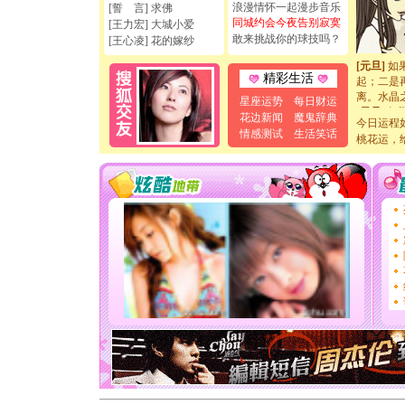
浪漫情怀一起漫步音乐
[誓 言] 求佛
[元旦]
看
同城约会今夜告别寂寞
[王力宏] 大城小爱
断电。爱
敢来挑战你的球技吗？
[王心凌] 花的嫁纱
你是我专
[元旦]
如
起；二是
精彩生活
离。水晶
星座运势
每日财运
[元旦]
当
花边新闻
魔鬼辞典
泣，这痛
今日运程
情感测试
生活笑话
卖了。水
桃花运，
[春节]
风
颜！冬去
道一声平
[春节]
传
片叶子是
送你一棵
[圣诞节]
你太多，
要平安！
[圣诞节]
能正大光明
天都要快
[圣诞节]
如意,快乐
[元旦]
看
断电。爱
你是我专