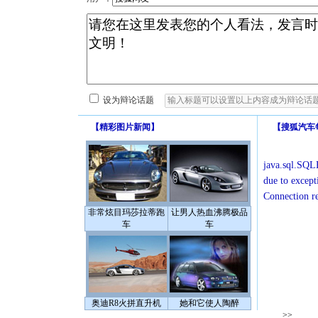
设为辩论话题
【
精彩图片新闻
】
【
搜狐汽车
java.sql.SQLE
due to except
Connection r
非常炫目玛莎拉蒂跑
让男人热血沸腾极品
车
车
奥迪R8火拼直升机
她和它使人陶醉
>>