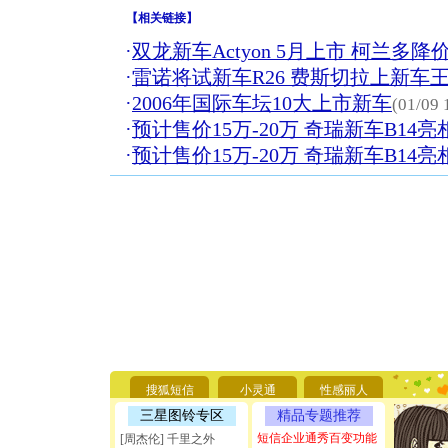
【
相关链接
】
·
双龙新车Actyon 5月上市 柯兰多降
·
雷诺将试新车R26 费斯切拉上新车
·
2006年国际车坛10大上市新车
(01/09 
·
预计售价15万-20万 奇瑞新车B14
·
预计售价15万-20万 奇瑞新车B14
[圣诞节]
你太多，
要平安！
[圣诞节]
搜狐短信
小灵通
性感丽人
能正大光明
天都要快
三星图铃专区
精品专题推荐
[圣诞节]
短信企业通秀百变功能
[周杰伦] 千里之外
如意,快乐