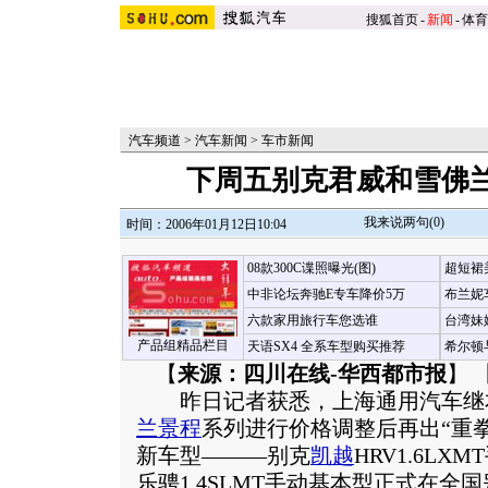
搜狐首页
-
新闻
-
体育
汽车频道
>
汽车新闻
>
车市新闻
下周五别克君威和雪佛
我来说两句(
0
)
时间：2006年01月12日10:04
08款300C谍照曝光(图)
超短裙
中非论坛奔驰E专车降价5万
布兰妮
六款家用旅行车您选谁
台湾妹
产品组精品栏目
天语SX4 全系车型购买推荐
希尔顿
【
来源：四川在线-华西都市报
】 
昨日记者获悉，上海通用汽车继
兰
景程
系列进行价格调整后再出“重
新车型———别克
凯越
HRV1.6LX
乐骋1.4SLMT手动基本型正式在