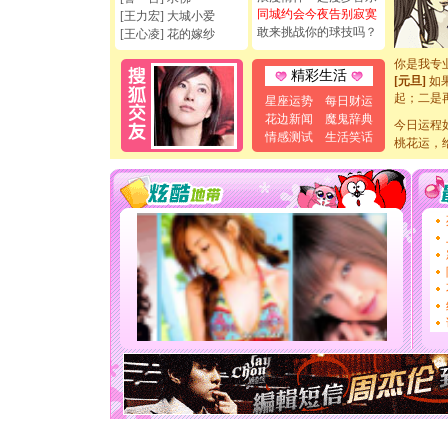
如意,快乐
同城约会今夜告别寂寞
[王力宏] 大城小爱
[元旦]
看
敢来挑战你的球技吗？
[王心凌] 花的嫁纱
断电。爱
你是我专
[元旦]
如
精彩生活
起；二是
星座运势
每日财运
离。水晶
花边新闻
魔鬼辞典
[元旦]
当
今日运程
情感测试
生活笑话
泣，这痛
桃花运，
卖了。水
[春节]
风
颜！冬去
道一声平
[春节]
传
片叶子是
送你一棵
[圣诞节]
你太多，
要平安！
[圣诞节]
能正大光明
天都要快
[圣诞节]
如意,快乐
[元旦]
看
断电。爱
你是我专