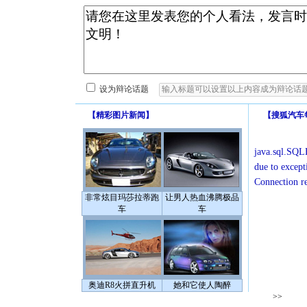
设为辩论话题
【
精彩图片新闻
】
【
搜狐汽车
java.sql.SQLE
due to except
Connection r
非常炫目玛莎拉蒂跑
让男人热血沸腾极品
车
车
奥迪R8火拼直升机
她和它使人陶醉
>>