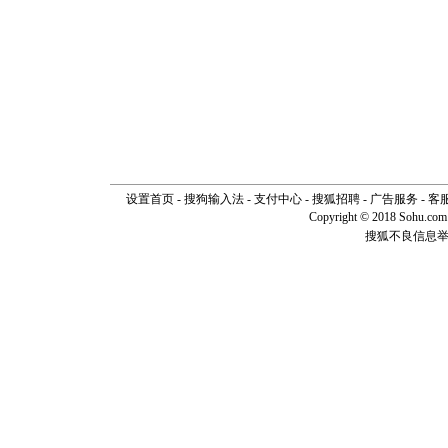
[元旦]
如
起；二是
离。水晶
[元旦]
当
泣，这痛
卖了。水
[春节]
风
颜！冬去
道一声平
[春节]
传
片叶子是
设置首页
-
搜狗输入法
-
支付中心
-
搜狐招聘
-
广告服务
-
客
送你一棵
Copyright © 2018 Sohu.com I
搜狐不良信息