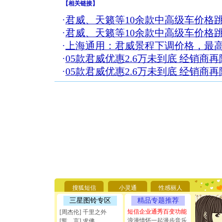
【
相关链接
】
·
君威、天籁等10余款中高级车价格
·
君威、天籁等10余款中高级车价格
·
上海通用：君威景程下调价格，最高
·
05款君威优惠2.6万未到底 经销商再
·
05款君威优惠2.6万未到底 经销商再
[圣诞节]
你太多，
要平安！
搜狐短信
小灵通
性感丽人
[圣诞节]
能正大光明
三星图铃专区
精品专题推荐
天都要快
短信企业通秀百变功能
[周杰伦] 千里之外
[圣诞节]
浪漫情怀一起漫步音乐
[誓 言] 求佛