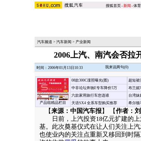
搜狐首页
-
新闻
-
体育
汽车频道
>
汽车新闻
>
产业新闻
2006上汽、南汽会否
我来说两句(
0
)
时间：2006年01月13日10:33
08款300C谍照曝光(图)
超短裙
中非论坛奔驰E专车降价5万
布兰妮
六款家用旅行车您选谁
台湾妹
产品组精品栏目
天语SX4 全系车型购买推荐
希尔顿
【
来源：中国汽车报
】 【
作者：刘
日前，上汽投资18亿元扩建的上
基。此次奠基仪式在让人们关注上汽
也使业内的关注点重新又移回到时隔