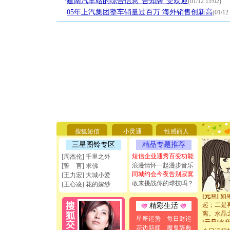
·
建南汽车站的综合信息“告知牌”受欢迎
(01/12 15:02)
·
05年上汽集团整车销量过百万 海外销售创新高
(01/12
[圣诞节]
你太多，
要平安！
[圣诞节]
能正大光明
搜狐短信
小灵通
性感丽人
天都要快
三星图铃专区
精品专题推荐
[圣诞节]
短信企业通秀百变功能
[周杰伦] 千里之外
如意,快乐
浪漫情怀一起漫步音乐
[元旦]
看
[誓 言] 求佛
同城约会今夜告别寂寞
断电。爱
[王力宏] 大城小爱
你是我专
敢来挑战你的球技吗？
[王心凌] 花的嫁纱
[元旦]
如
起；二是
精彩生活
离。水晶
[元旦]
当
星座运势
每日财运
泣，这痛
花边新闻
魔鬼辞典