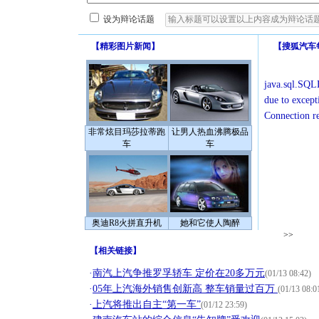
设为辩论话题
【
精彩图片新闻
】
【
搜狐汽车
java.sql.SQLE
due to except
Connection r
非常炫目玛莎拉蒂跑
让男人热血沸腾极品
车
车
奥迪R8火拼直升机
她和它使人陶醉
>>
【
相关链接
】
·
南汽上汽争推罗孚轿车 定价在20多万元
(01/13 08:42)
·
05年上汽海外销售创新高 整车销量过百万
(01/13 08:0
·
上汽将推出自主“第一车”
(01/12 23:59)