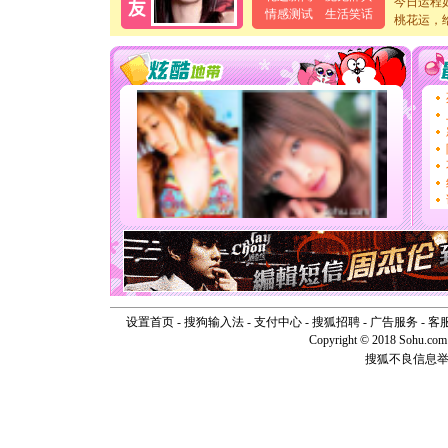
今日运程
卖了。水
情感测试
生活笑话
桃花运，
[春节]
风
颜！冬去
道一声平
[春节]
传
片叶子是
送你一棵
[圣诞节]
你太多，
要平安！
[圣诞节]
能正大光明
天都要快
[圣诞节]
如意,快乐
[元旦]
看
断电。爱
你是我专
[元旦]
如
设置首页
-
搜狗输入法
-
支付中心
-
搜狐招聘
-
广告服务
-
客
起；二是
Copyright © 2018 Sohu.com I
离。水晶
搜狐不良信息
[元旦]
当
泣，这痛
卖了。水
[春节]
风
颜！冬去