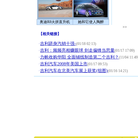
奥迪R8火拼直升机
她和它使人陶醉
>>
【
相关链接
】
·
吉利跻身汽销十强-
(01/18 02:13)
·
吉利：频频亮相赚眼球 剑走偏锋当思量
(01/17 17:09)
·
力帆收购华阳 全面铺线制造第二个吉利？
(11/04 11:49
·
吉利汽车2008年美国上市
(01/17 09:53)
·
吉利汽车在北美汽车展上获奖(组图)
(01/16 14:21)
[圣诞节]
你太多，