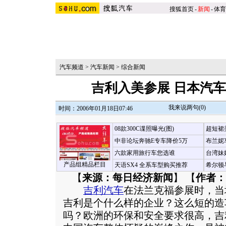
搜狐首页
-
新闻
-
体育
汽车频道
>
汽车新闻
>
综合新闻
吉利入美参展 日本汽车
我来说两句(
0
)
时间：2006年01月18日07:46
08款300C谍照曝光(图)
超短裙
中非论坛奔驰E专车降价5万
布兰妮
六款家用旅行车您选谁
台湾妹
产品组精品栏目
天语SX4 全系车型购买推荐
希尔顿
【
来源：每日经济新闻
】 【
作者：
吉利汽车
在法兰克福参展时，当
吉利是个什么样的企业？这么短的造
吗？欧洲的环保和安全要求很高，吉