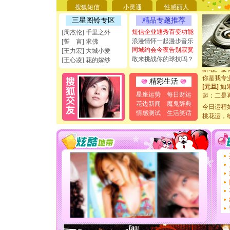
要平安！
搜狐短信
小灵通
性感丽人
[圣诞节]
三星图铃专区
精品专题推荐
能正大光明
天都要快
短信企业通秀百变功能
[周杰伦] 千里之外
[圣诞节]
浪漫情怀一起漫步音乐
[誓 言] 求佛
如意,快乐
同城约会今夜告别寂寞
[王力宏] 大城小爱
[元旦]
看
敢来挑战你的球技吗？
[王心凌] 花的嫁纱
断电。爱
你是我专
精彩生活
[元旦]
如
起；二是
星座运势
每日财运
离。水晶
花边新闻
魔鬼辞典
今日运程
[元旦]
当
情感测试
生活笑话
桃花运，
泣，这痛
卖了。水
[春节]
风
颜！冬去
道一声平
[春节]
传
片叶子是
送你一棵
[圣诞节]
你太多，
要平安！
[圣诞节]
能正大光明