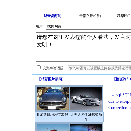
我来说两句
全部跟贴
(
0
条)
精华区
(
0
用户：
设为辩论话题
【
精彩图片新闻
】
【
搜狐汽车
java.sql.SQLE
due to except
Connection r
非常炫目玛莎拉蒂跑
让男人热血沸腾极品
车
车