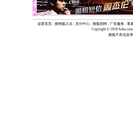
天都要快
[圣诞节]
如意,快乐
[元旦]
看
断电。爱
设置首页
-
搜狗输入法
-
支付中心
-
搜狐招聘
-
广告服务
-
客
你是我专
Copyright © 2018 Sohu.com I
[元旦]
如
搜狐不良信息
起；二是
离。水晶
[元旦]
当
泣，这痛
卖了。水
[春节]
风
颜！冬去
道一声平
[春节]
传
片叶子是
送你一棵