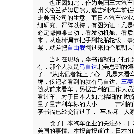
也正因如此，作为美国三大汽车
州长格兰荷姆居然力邀吉利汽车前往
走美国公司的生意。而日本汽车企业
细研究、严阵以待，有图为证：凡是
必定都倾巢出动，看发动机舱、看后
来，从座椅调节把手到轮胎轮毂，事
案，就差把
自由舰
翻过来拍个底朝天
当时在现场，李书福就拍了拍记者
有，那个人就是
马自达
北美总部的领
了。”从此记者就上了心，凡是来看
牌，仅记者看到的就有马自达、
三菱
随从前来看车，另据吉利的工作人员
看过车。对于日本人如此精细的“勘
量了量吉利车标的大小———吉利的
李书福已经交待过了，“车展嘛，人
除了日本汽车企业的关注外，日
美国的事情。本报曾报道过，日本N