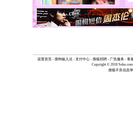
能正大光明
天都要快
[圣诞节]
如意,快乐
[元旦]
看
断电。爱
你是我专
[元旦]
如
起；二是
离。水晶
[元旦]
当
设置首页
-
搜狗输入法
-
支付中心
-
搜狐招聘
-
广告服务
-
客
泣，这痛
Copyright © 2018 Sohu.com I
卖了。水
[春节]
风
搜狐不良信息
颜！冬去
道一声平
[春节]
传
片叶子是
送你一棵