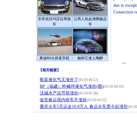
due to except
Connection r
非常炫目玛莎拉蒂跑
让男人热血沸腾极品
车
车
奥迪R8火拼直升机
她和它使人陶醉
>>
【
相关链接
】
·
瓶装液化气又涨价了
(01/20 06:22)
·
BP（福建）昨喊停液化气涨价(图)
(01/20 06:10)
·
沈城水产品节前涨价
(01/20 05:30)
·
临安春运境内班车不涨价
(01/20 04:52)
·
重庆火车5天运走10.8万人 春运火车票今起涨价
(01/20