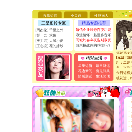
[圣诞节]
你太多，
要平安！
搜狐短信
小灵通
性感丽人
[圣诞节]
能正大光明
三星图铃专区
精品专题推荐
天都要快
短信企业通秀百变功能
[周杰伦] 千里之外
[圣诞节]
浪漫情怀一起漫步音乐
[誓 言] 求佛
如意,快乐
同城约会今夜告别寂寞
[王力宏] 大城小爱
[元旦]
看
敢来挑战你的球技吗？
断电。爱
[王心凌] 花的嫁纱
你是我专
[元旦]
如
精彩生活
起；二是
星座运势
每日财运
离。水晶
[元旦]
当
花边新闻
魔鬼辞典
今日运程
泣，这痛
情感测试
生活笑话
桃花运，
卖了。水
[春节]
风
颜！冬去
道一声平
[春节]
传
片叶子是
送你一棵
[圣诞节]
你太多，
要平安！
[圣诞节]