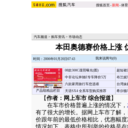
搜狐首页
-
新闻
-
体育
汽车频道
>
购车资讯
>
市场动态
本田奥德赛价格上涨 优
我来说两句(
0
)
时间：2006年01月20日07:43
08款300C谍照曝光(图)
超短裙
中非论坛奔驰E专车降价5万
布兰妮
六款家用旅行车您选谁
台湾妹
产品组精品栏目
天语SX4 全系车型购买推荐
希尔顿
【
作者：网上车市 综合报道
】
在车市价格普遍上涨的情况下，
有了很大的增长。据网上车市了解，
价跟年前的最低价格相比，优惠幅度减
情况如下，表格中所列举的价格是在