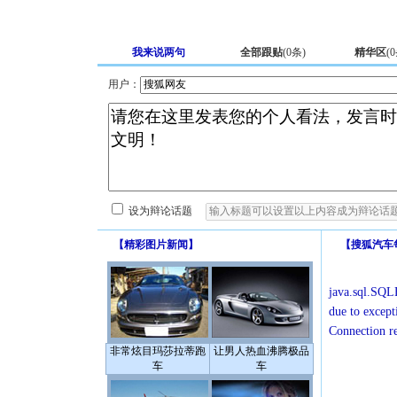
我来说两句
全部跟贴
(
0
条)
精华区
(
0
用户：
设为辩论话题
【
精彩图片新闻
】
【
搜狐汽车
java.sql.SQLE
due to except
Connection r
非常炫目玛莎拉蒂跑
让男人热血沸腾极品
车
车