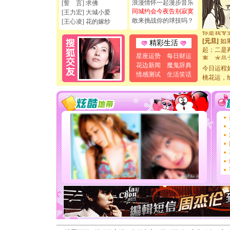
如意,快乐
浪漫情怀一起漫步音乐
[誓 言] 求佛
[元旦]
看
同城约会今夜告别寂寞
[王力宏] 大城小爱
断电。爱
敢来挑战你的球技吗？
[王心凌] 花的嫁纱
你是我专
[元旦]
如
精彩生活
起；二是
离。水晶
星座运势
每日财运
[元旦]
当
花边新闻
魔鬼辞典
今日运程
泣，这痛
情感测试
生活笑话
桃花运，
卖了。水
[春节]
风
颜！冬去
道一声平
[春节]
传
片叶子是
送你一棵
[圣诞节]
你太多，
要平安！
[圣诞节]
能正大光明
天都要快
[圣诞节]
如意,快乐
[元旦]
看
断电。爱
你是我专