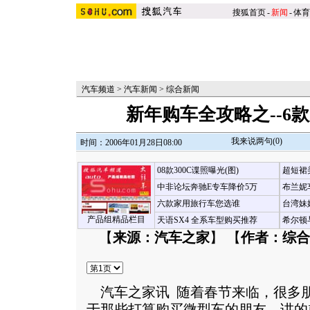
搜狐首页
-
新闻
-
体育
汽车频道
>
汽车新闻
>
综合新闻
新年购车全攻略之--6
我来说两句(
0
)
时间：2006年01月28日08:00
08款300C谍照曝光(图)
超短裙
中非论坛奔驰E专车降价5万
布兰妮
六款家用旅行车您选谁
台湾妹
产品组精品栏目
天语SX4 全系车型购买推荐
希尔顿
【
来源：汽车之家
】 【
作者：综合
汽车之家讯 随着春节来临，很多
于那些打算购买微型车的朋友，讲的