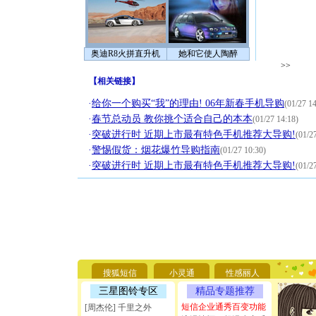
奥迪R8火拼直升机
她和它使人陶醉
>>
【
相关链接
】
·
给你一个购买“我”的理由! 06年新春手机导购
(01/27 14
·
春节总动员 教你挑个适合自己的本本
(01/27 14:18)
·
突破进行时 近期上市最有特色手机推荐大导购!
(01/2
·
警惕假货：烟花爆竹导购指南
(01/27 10:30)
·
突破进行时 近期上市最有特色手机推荐大导购!
(01/2
[圣诞节]
你太多，
要平安！
[圣诞节]
搜狐短信
小灵通
性感丽人
能正大光明
三星图铃专区
精品专题推荐
天都要快
[圣诞节]
短信企业通秀百变功能
[周杰伦] 千里之外