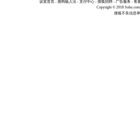
设置首页
-
搜狗输入法
-
支付中心
-
搜狐招聘
-
广告服务
-
客
[元旦]
如
Copyright © 2018 Sohu.com I
起；二是
搜狐不良信息
离。水晶
[元旦]
当
泣，这痛
卖了。水
[春节]
风
颜！冬去
道一声平
[春节]
传
片叶子是
送你一棵