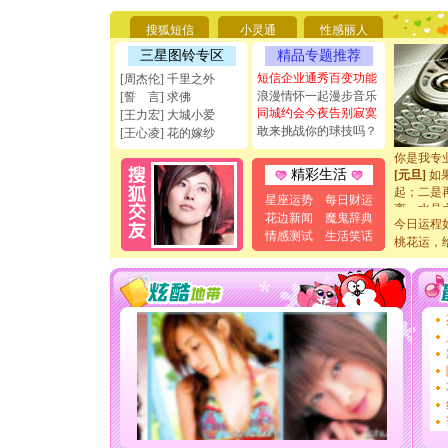
要平安！
搜狐短信
小灵通
性感丽人
[圣诞节]
能正大光明
三星图铃专区
精品专题推荐
天都要快
短信企业通秀百变功能
[周杰伦] 千里之外
[圣诞节]
浪漫情怀一起漫步音乐
[誓 言] 求佛
如意,快乐
同城约会今夜告别寂寞
[王力宏] 大城小爱
[元旦]
看
敢来挑战你的球技吗？
[王心凌] 花的嫁纱
断电。爱
你是我专
[元旦]
如
精彩生活
起；二是
星座运势
每日财运
离。水晶
花边新闻
魔鬼辞典
[元旦]
当
今日运程
情感测试
生活笑话
泣，这痛
桃花运，
卖了。水
[春节]
风
颜！冬去
道一声平
[春节]
传
片叶子是
送你一棵
[圣诞节]
你太多，
要平安！
[圣诞节]
能正大光明