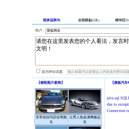
我来说两句
全部跟贴
(
0
条)
精华区
(
0
用户：
设为辩论话题
【
精彩图片新闻
】
【
搜狐汽车
java.sql.SQLE
due to except
Connection r
非常炫目玛莎拉蒂跑
让男人热血沸腾极品
车
车