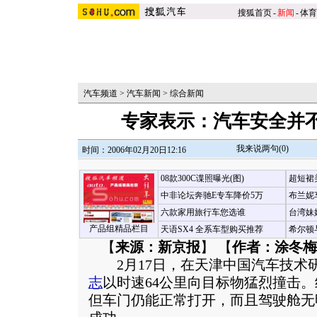
搜狐首页
-
新闻
-
体育
汽车频道
>
汽车新闻
>
综合新闻
专家表示：汽车安全并
我来说两句(
0
)
时间：2006年02月20日12:16
08款300C谍照曝光(图)
超短裙
中非论坛奔驰E专车降价5万
布兰妮
六款家用旅行车您选谁
台湾妹
产品组精品栏目
天语SX4 全系车型购买推荐
希尔顿
【
来源：新京报
】 【
作者：涂冬梅
2月17日，在天津中国汽车技术
志
以时速64公里向目标物猛烈撞击
但车门仍能正常打开，而且驾驶舱无