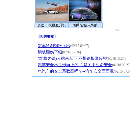
奥迪R8火拼直升机
她和它使人陶醉
>>
【
相关链接
】
·
货车急刹钢板飞出
(02/17 09:07)
·
钢板砸伤下颌
(02/16 12:26)
·
(维权之镜)人站吊车下 不想钢板砸碎脚
(02/16 09:25)
·
汽车安全不是形而上的 而是关乎生命安全
(02/16 09:27
·
您汽车的安全系数高吗？--汽车安全面面观
(02/15 07:5
[圣诞节]
你太多，