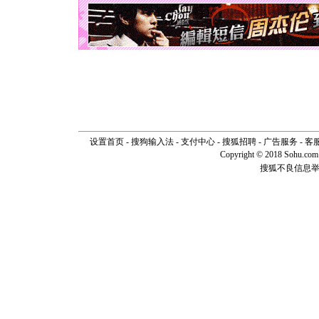
天都要快
[圣诞节]
如意,快乐
[元旦]
看
断电。爱
你是我专
[元旦]
如
起；二是
离。水晶
[元旦]
当
泣，这痛
卖了。水
设置首页
-
搜狗输入法
-
支付中心
-
搜狐招聘
-
广告服务
-
客
[春节]
风
Copyright © 2018 Sohu.com I
颜！冬去
搜狐不良信息
道一声平
[春节]
传
片叶子是
送你一棵