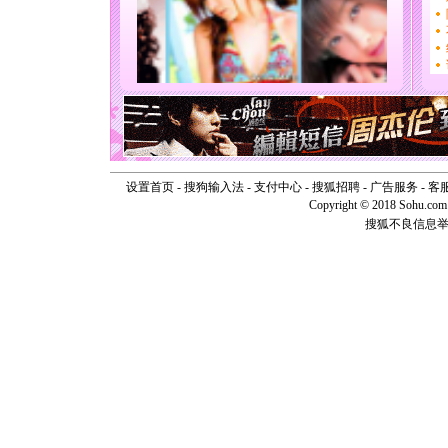
送你一棵
[圣诞节]
你太多，
要平安！
[圣诞节]
能正大光明
天都要快
[圣诞节]
如意,快乐
[元旦]
看
断电。爱
设置首页
-
搜狗输入法
-
支付中心
-
搜狐招聘
-
广告服务
-
客
你是我专
Copyright © 2018 Sohu.com I
[元旦]
如
搜狐不良信息
起；二是
离。水晶
[元旦]
当
泣，这痛
卖了。水
[春节]
风
颜！冬去
道一声平
[春节]
传
片叶子是
送你一棵