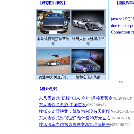
【
精彩图片新闻
】
【
搜狐汽车
java.sql.SQLE
due to except
Connection r
非常炫目玛莎拉蒂跑
让男人热血沸腾极品
车
车
奥迪R8火拼直升机
她和它使人陶醉
>>
【
相关链接
】
·
东风雪铁龙“凯旋”归来 今年4月接受预定
(02/20 09:03)
·
东风雪铁龙凯旋 中国首发
(02/20 08:46)
·
搜狐专访雪铁龙：凯旋为何没有天窗版？
(02/20 08:43)
·
东风雪铁龙出“凯旋” 预计售20万元左右
(02/20 07:33)
·
搜狐汽车专访东风雪铁龙总经理德博来
(02/19 00:59)