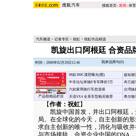
搜狐首页
-
新闻
-
体育
汽车频道
>
记者专区
>
祝虹
>
祝虹作品精选
凯旋出口阿根廷 合资品
我来说两句(
0
)
时间：2006年02月20日12:46
08款300C谍照曝光(图)
超短裙
中非论坛奔驰E专车降价5万
布兰妮
六款家用旅行车您选谁
台湾妹
产品组精品栏目
天语SX4 全系车型购买推荐
希尔顿
【
作者：祝虹
】
凯旋中国首发，并出口阿根廷，
局。在全球化的今天，自主创新的形
求自主创新的唯一性，消化与吸收并
与市场接轨，合资企业中国的DNA