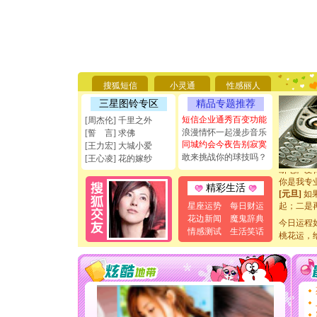
[圣诞节]
你太多，
要平安！
搜狐短信
小灵通
性感丽人
[圣诞节]
三星图铃专区
精品专题推荐
能正大光明
天都要快
短信企业通秀百变功能
[周杰伦] 千里之外
[圣诞节]
浪漫情怀一起漫步音乐
[誓 言] 求佛
如意,快乐
同城约会今夜告别寂寞
[王力宏] 大城小爱
[元旦]
看
敢来挑战你的球技吗？
[王心凌] 花的嫁纱
断电。爱
你是我专
精彩生活
[元旦]
如
起；二是
星座运势
每日财运
离。水晶
花边新闻
魔鬼辞典
今日运程
[元旦]
当
情感测试
生活笑话
泣，这痛
桃花运，
卖了。水
[春节]
风
颜！冬去
道一声平
[春节]
传
片叶子是