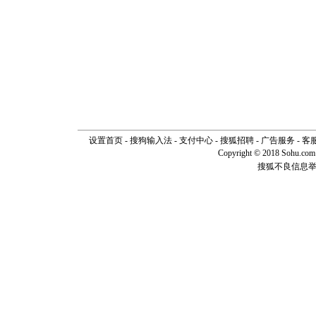
道一声平
[春节]
传
片叶子是
送你一棵
设置首页
-
搜狗输入法
-
支付中心
-
搜狐招聘
-
广告服务
-
客
Copyright © 2018 Sohu.com I
搜狐不良信息