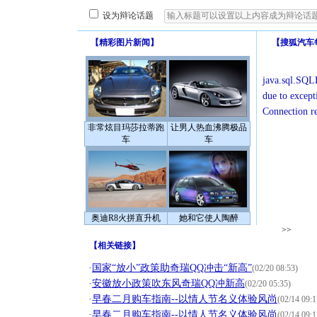
设为辩论话题
【
精彩图片新闻
】
【
搜狐汽车
java.sql.SQLE
due to except
Connection r
非常炫目玛莎拉蒂跑
让男人热血沸腾极品
车
车
奥迪R8火拼直升机
她和它使人陶醉
>>
【
相关链接
】
·
国家“放小”政策助奇瑞QQ冲击“新高”
(02/20 08:53)
·
安徽放小政策吹东风奇瑞QQ冲新高
(02/20 05:35)
·
早春二月购车指南--以情人节名义体验风尚
(02/14 09:1
·
早春二月购车指南--以情人节名义体验风尚
(02/14 09:1