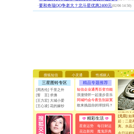
·
要和奇瑞QQ争老大？北斗星优惠2400元
(02/06 14:50)
[圣诞节]
你太多，
要平安！
[圣诞节]
搜狐短信
小灵通
性感丽人
能正大光明
三星图铃专区
精品专题推荐
天都要快
[圣诞节]
短信企业通秀百变功能
[周杰伦] 千里之外
如意,快乐
浪漫情怀一起漫步音乐
[誓 言] 求佛
[元旦]
看
同城约会今夜告别寂寞
[王力宏] 大城小爱
断电。爱
敢来挑战你的球技吗？
[王心凌] 花的嫁纱
你是我专
[元旦]
如
精彩生活
起；二是
离。水晶
星座运势
每日财运
[元旦]
当
花边新闻
魔鬼辞典
今日运程