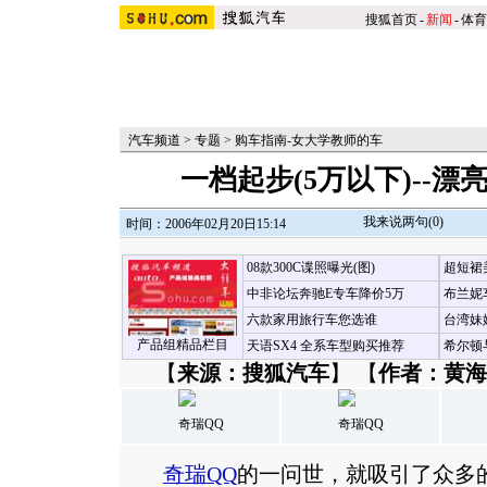
搜狐首页
-
新闻
-
体育
汽车频道
>
专题
>
购车指南-女大学教师的车
一档起步(5万以下)--
我来说两句(
0
)
时间：2006年02月20日15:14
08款300C谍照曝光(图)
超短裙
中非论坛奔驰E专车降价5万
布兰妮
六款家用旅行车您选谁
台湾妹
产品组精品栏目
天语SX4 全系车型购买推荐
希尔顿
【
来源：搜狐汽车
】 【
作者：黄海
奇瑞QQ
奇瑞QQ
奇瑞QQ
的一问世，就吸引了众多的