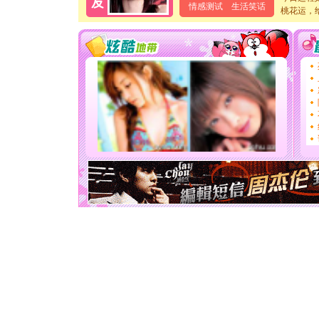
泣，这痛
情感测试
生活笑话
桃花运，
卖了。水
[春节]
风
颜！冬去
道一声平
[春节]
传
片叶子是
送你一棵
[圣诞节]
你太多，
要平安！
[圣诞节]
能正大光明
天都要快
[圣诞节]
如意,快乐
[元旦]
看
断电。爱
你是我专
[元旦]
如
起；二是
离。水晶
[元旦]
当
泣，这痛
卖了。水
[春节]
风
颜！冬去