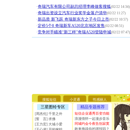
·
奇瑞汽车有限公司副总经理李峰做客搜狐
(02/22 14:34)
·
奇瑞出资设立汽车行业奖学金落户清华
(02/22 11:27)
·
新品质 新飞跃 奇瑞新东方之子今日上市
(02/22 10:57)
·
定价5个8 奇瑞新车A520北京地区发售
(02/22 08:51)
·
竞争对手瞄准“新三样”奇瑞A520登陆申城
(02/22 07:47)
[圣诞节]
你太多，
要平安！
[圣诞节]
搜狐短信
小灵通
性感丽人
能正大光明
三星图铃专区
精品专题推荐
天都要快
[圣诞节]
短信企业通秀百变功能
[周杰伦] 千里之外
如意,快乐
浪漫情怀一起漫步音乐
[誓 言] 求佛
[元旦]
看
同城约会今夜告别寂寞
[王力宏] 大城小爱
断电。爱
敢来挑战你的球技吗？
[王心凌] 花的嫁纱