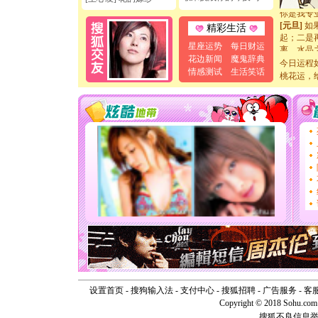
你是我专
[元旦]
如
精彩生活
起；二是
离。水晶
星座运势
每日财运
[元旦]
当
花边新闻
魔鬼辞典
今日运程
泣，这痛
情感测试
生活笑话
桃花运，
卖了。水
[春节]
风
颜！冬去
道一声平
[春节]
传
片叶子是
送你一棵
[圣诞节]
你太多，
要平安！
[圣诞节]
能正大光明
天都要快
[圣诞节]
如意,快乐
[元旦]
看
断电。爱
你是我专
设置首页
-
搜狗输入法
-
支付中心
-
搜狐招聘
-
广告服务
-
客
[元旦]
如
Copyright © 2018 Sohu.com I
起；二是
搜狐不良信息