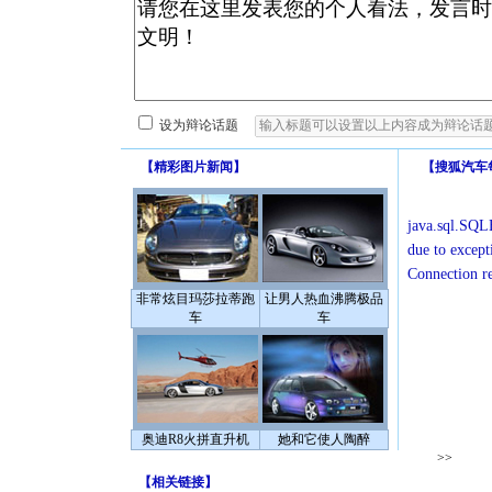
设为辩论话题
【
精彩图片新闻
】
【
搜狐汽车
java.sql.SQLE
due to except
Connection r
非常炫目玛莎拉蒂跑
让男人热血沸腾极品
车
车
奥迪R8火拼直升机
她和它使人陶醉
>>
【
相关链接
】