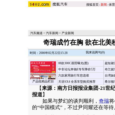
搜狐首页
-
新闻
-
体育
汽车频道
>
汽车新闻
>
产业新闻
奇瑞成竹在胸 欲在北美
我来说两句(
0
)
时间：2006年02月22日15:28
08款300C谍照曝光(图)
超短裙
中非论坛奔驰E专车降价5万
布兰妮
六款家用旅行车您选谁
台湾妹
产品组精品栏目
天语SX4 全系车型购买推荐
希尔顿
【
来源：南方日报报业集团-21世
报道
】
如果与梦幻的谈判顺利，
奇瑞
将
的“中国模式”，不过尹同耀还在等待