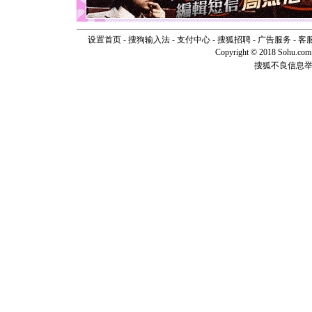
[元旦]
看
断电。爱
你是我专
设置首页
-
搜狗输入法
-
支付中心
-
搜狐招聘
-
广告服务
-
客
[元旦]
如
Copyright © 2018 Sohu.com I
起；二是
搜狐不良信息
离。水晶
[元旦]
当
泣，这痛
卖了。水
[春节]
风
颜！冬去
道一声平
[春节]
传
片叶子是
送你一棵