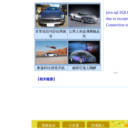
java.sql.SQLE
due to except
Connection r
非常炫目玛莎拉蒂跑
让男人热血沸腾极品
车
车
奥迪R8火拼直升机
她和它使人陶醉
>>
【
相关链接
】
[圣诞节]
你太多，
要平安！
[圣诞节]
搜狐短信
小灵通
性感丽人
能正大光明