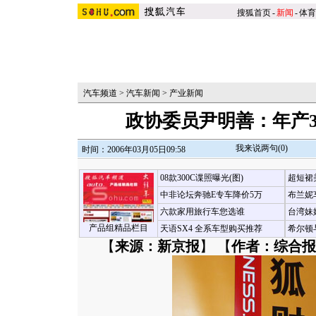
搜狐首页
-
新闻
-
体育
汽车频道
>
汽车新闻
>
产业新闻
政协委员尹明善：年产
我来说两句(
0
)
时间：2006年03月05日09:58
08款300C谍照曝光(图)
超短裙
中非论坛奔驰E专车降价5万
布兰妮
六款家用旅行车您选谁
台湾妹
产品组精品栏目
天语SX4 全系车型购买推荐
希尔顿
【
来源：新京报
】 【
作者：综合报