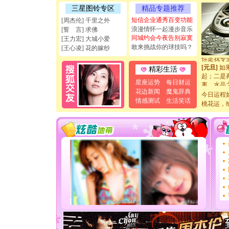
三星图铃专区
精品专题推荐
天都要快
[圣诞节]
短信企业通秀百变功能
[周杰伦] 千里之外
如意,快乐
浪漫情怀一起漫步音乐
[誓 言] 求佛
[元旦]
看
同城约会今夜告别寂寞
[王力宏] 大城小爱
断电。爱
敢来挑战你的球技吗？
[王心凌] 花的嫁纱
你是我专
[元旦]
如
精彩生活
起；二是
离。水晶
星座运势
每日财运
[元旦]
当
花边新闻
魔鬼辞典
今日运程
泣，这痛
情感测试
生活笑话
卖了。水
桃花运，
[春节]
风
颜！冬去
道一声平
[春节]
传
片叶子是
送你一棵
[圣诞节]
你太多，
要平安！
[圣诞节]
能正大光明
天都要快
[圣诞节]
如意,快乐