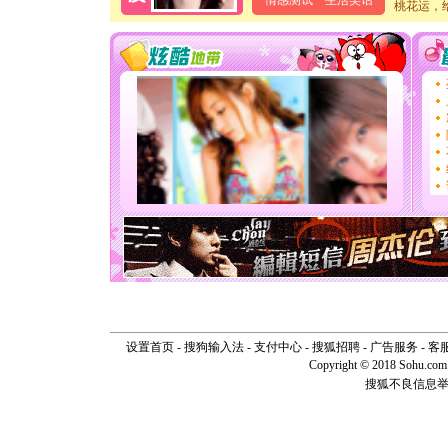
情感测试
生活笑话
桃花运，
泣，这痛
卖了。水
[春节]
风
颜！冬去
道一声平
[春节]
传
片叶子是
送你一棵
[圣诞节]
你太多，
要平安！
[圣诞节]
能正大光明
天都要快
[圣诞节]
如意,快乐
[元旦]
看
断电。爱
你是我专
[元旦]
如
设置首页
-
搜狗输入法
-
支付中心
-
搜狐招聘
-
广告服务
-
客
起；二是
Copyright © 2018 Sohu.com I
离。水晶
搜狐不良信息
[元旦]
当
泣，这痛
卖了。水
[春节]
风