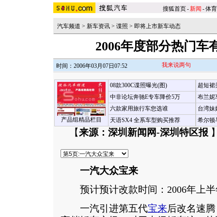
搜狐首页
-
新闻
-
体育
汽车频道
>
新车资讯
>
谍照
>
即将上市新车动态
2006年度部分热门
我来说两句
时间：2006年03月07日07:52
08款300C谍照曝光(图)
超短裙
中非论坛奔驰E专车降价5万
布兰妮
六款家用旅行车您选谁
台湾妹
产品组精品栏目
天语SX4 全系车型购买推荐
希尔顿
【
来源：深圳新闻网-深圳特区报
一汽大众宝来
预计预计改款时间：2006年上半
一汽引进第五代
宝来
后改名速腾