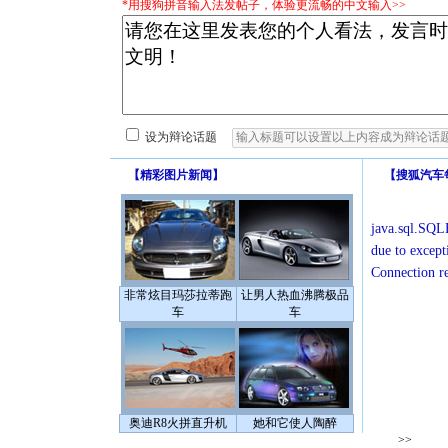
*用搜狗拼音输入法发帖子，体验更流畅的中文输入>>
设为辩论话题
【
精彩图片新闻
】
【
搜狐汽车
java.sql.SQLE
due to except
Connection r
非常炫目玛莎拉蒂跑
让男人热血沸腾极品
车
车
奥迪R8火拼直升机
她和它使人陶醉
>>