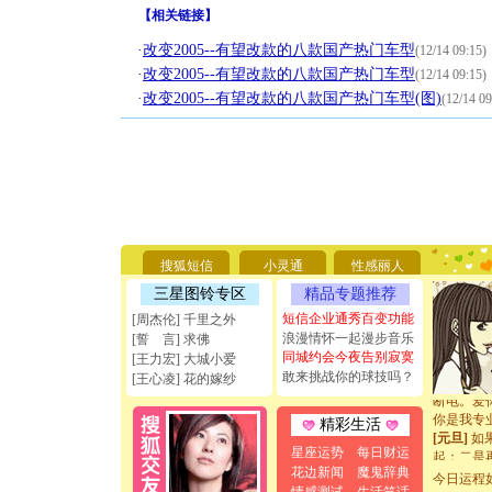
【
相关链接
】
·
改变2005--有望改款的八款国产热门车型
(12/14 09:15)
·
改变2005--有望改款的八款国产热门车型
(12/14 09:15)
·
改变2005--有望改款的八款国产热门车型(图)
(12/14 09
[圣诞节]
你太多，
要平安！
搜狐短信
小灵通
性感丽人
[圣诞节]
三星图铃专区
精品专题推荐
能正大光明
短信企业通秀百变功能
[周杰伦] 千里之外
天都要快
浪漫情怀一起漫步音乐
[圣诞节]
[誓 言] 求佛
同城约会今夜告别寂寞
如意,快乐
[王力宏] 大城小爱
[元旦]
看
敢来挑战你的球技吗？
[王心凌] 花的嫁纱
断电。爱
你是我专
精彩生活
[元旦]
如
起；二是
星座运势
每日财运
离。水晶
花边新闻
魔鬼辞典
今日运程
[元旦]
当