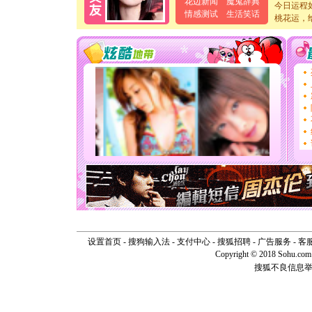
花边新闻
魔鬼辞典
[元旦]
当
今日运程
情感测试
生活笑话
泣，这痛
桃花运，
卖了。水
[春节]
风
颜！冬去
道一声平
[春节]
传
片叶子是
送你一棵
[圣诞节]
你太多，
要平安！
[圣诞节]
能正大光明
天都要快
[圣诞节]
如意,快乐
[元旦]
看
断电。爱
你是我专
[元旦]
如
设置首页
-
搜狗输入法
-
支付中心
-
搜狐招聘
-
广告服务
-
客
起；二是
Copyright © 2018 Sohu.com I
离。水晶
搜狐不良信息
[元旦]
当
泣，这痛
卖了。水
[春节]
风