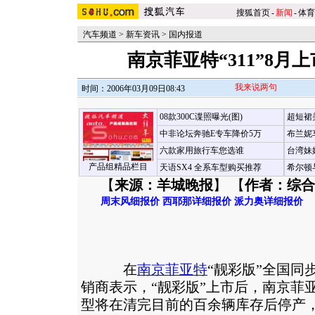
搜狐首页
-
新闻
-
体育
汽车频道
>
新车资讯
>
国内报道
南京菲亚特“311”8月上
我来说两句
时间：2006年03月09日08:43
08款300C谍照曝光(图)
超短裙
中非论坛奔驰E专车降价5万
布兰妮
六款家用旅行车您选谁
台湾妹
产品组精品栏目
天语SX4 全系车型购买推荐
希尔顿
【
来源：羊城晚报
】 【
作者：综合
周末风细报价
西耶那详细报价
派力奥详细报价
在
南京菲亚特
“靓彩版”全国同
销商表示，“靓彩版”上市后，南京菲
型将在清完目前的百余辆库存后停产