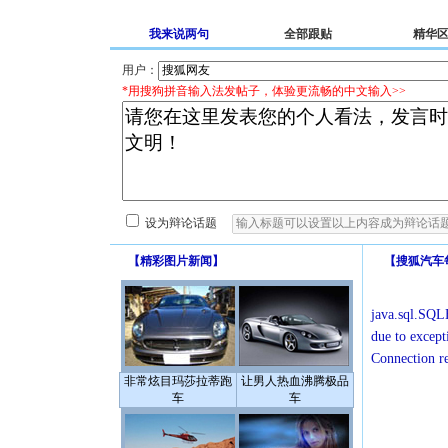
我来说两句
全部跟贴
精华
用户：
*用搜狗拼音输入法发帖子，体验更流畅的中文输入>>
设为辩论话题
【
精彩图片新闻
】
【
搜狐汽车
java.sql.SQLE
due to except
Connection r
非常炫目玛莎拉蒂跑
让男人热血沸腾极品
车
车