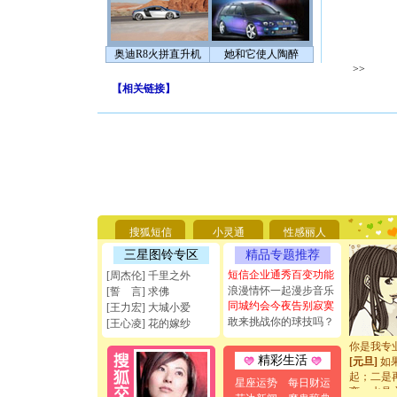
奥迪R8火拼直升机
她和它使人陶醉
>>
【
相关链接
】
[圣诞节]
你太多，
要平安！
搜狐短信
小灵通
性感丽人
[圣诞节]
能正大光明
三星图铃专区
精品专题推荐
天都要快
短信企业通秀百变功能
[周杰伦] 千里之外
[圣诞节]
浪漫情怀一起漫步音乐
[誓 言] 求佛
如意,快乐
同城约会今夜告别寂寞
[王力宏] 大城小爱
[元旦]
看
敢来挑战你的球技吗？
[王心凌] 花的嫁纱
断电。爱
你是我专
[元旦]
如
精彩生活
起；二是
星座运势
每日财运
离。水晶