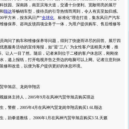
科技园、深南路，南至滨海大道，交通十分便利。宽敞明亮的展厅
和
颐达
等畅销车型，接待员的引导热情而周到，令人有宾至如归感。
00平方米，按东风日产“
全球化
、标准化”理念打造，集东风日产汽车
维修保养、咨询反馈四项业务于一体，为用户提供购车、售后维修等
询问了购车和维修保养等问题，得到了快捷而详尽的回答。展厅四
优惠服务活动的宣传海报，如“迎‘三八’ 为女性客户送精美大餐，推
等。让人一目了然。随后，记者来到位于二楼的客户休息区，刚刚坐
水，递上报纸，打开电视并告之旁边的电脑可以上网。记者注意到休
装修和改造，以便为客户提供更好的休息环境。
华旭店、龙岗华翔店
体主持人，2005年9月在风神汽贸华旭店购买琪达
警察，2005年4月在风神汽贸龙岗华翔店购买1.6L颐达
跆拳道教练， 2006年1月在风神汽贸华旭店购买3.5L天籁