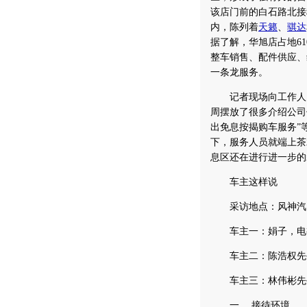
该店门前的白石路北接
内，陈列着
天籁
、
骐达
据了解，华旭店占地61
整车销售、配件供应、
一条龙服务。
记者现场向工作人员
周摆放了很多介绍公司
出免息按揭购车服务”
下，服务人员就端上茶
息区还在进行进一步的
车主这样说
采访地点：风神汽贸
车主一：娟子，电视媒
车主二：陈浩权先生，
车主三：林伟彬先生，
一、 接待环境