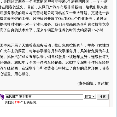
美国经过调查一个满意的客户可能带来8个潜在的顾客，一个不满
潜在顾客的流失。目前，东风日产汽车市场非常畅销，给我们带来庞
后服务系统的建立与完善将是公司面临的又一重大课题。更是进一步
者最关键的工作。风神适时开展了OneToOne个性化服务，通过无
提供针对性的一对一个性化服务。我们开展岗位练兵和岗位技能竞赛
高了自身的技术水平，原来车辆正常保养的时间大约需要1.5小时，
率先开展了天籁尊贵服务活动，推出免息按揭购车，举办《女性驾
广大车主的厚爱，每年春季服务月和秋季服务月，风神都免费为车主
检测。风神汽贸成立五年以来，销售和服务业绩连年提升，连续被评为
销商、2002年度全国十佳汽车经销商、2003年度深圳十佳轿车经销
50佳汽车经销商，在深圳车市和消费者心中树立了良好的品牌形象，使客
心诚意、用心服务。
(责任编辑：俞劲柏)
共找到
178
个相关新闻.