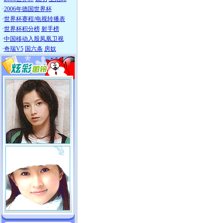
·
2006年德国世界杯
·
世界杯赛程/电视转播表
·
世界杯积分榜
射手榜
·
中国移动入股凤凰卫视
·
奇瑞V5
国六条
房奴