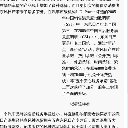
在畅销车型的产品线上增加了多种选择，而且更切实的提供给消费者
东风日产带来了诸多荣誉。
在汽车评级机构J. D. Power 评选的2005
年中国销售满意度指数调研
（SSI）中，东风日产排名全国
第三，在2005年中国售后服务满
意度调研（CSI）中，东风日产
更是排名全国第一。通过“新起
点，新价值”活动，东风日产在质
量承诺、费用承诺（公开费用标
准）、修后承诺、时间承诺、紧
急时的承诺（在原先800免费热
线上增加400手机免长途费热
线）等“五个安心服务承诺”基础
上再次获得了加分，服务上实现
了全面的升级。
记者这样看
个汽车品牌的售后服务半径过小，将直接影响消费者购买该车的意
日产深圳经销商风神汽贸拥有五家东风日产专营店，覆盖深圳五大
销服务网络。记者采访的风神汽贸华旭店位于南山区深圳大学附近，