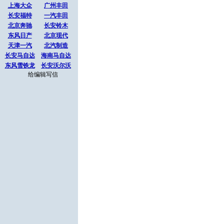
上海大众
广州丰田
长安福特
一汽丰田
北京奔驰
长安铃木
东风日产
北京现代
天津一汽
北汽制造
长安马自达
海南马自达
东风雪铁龙
长安沃尔沃
给编辑写信