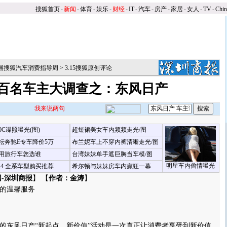
搜狐首页
-
新闻
-
体育
-
娱乐
-
财经
-
IT
-
汽车
-
房产
-
家居
-
女人
-
TV
-
Chi
第三届搜狐汽车消费指导周
>
3.15搜狐原创评论
15百名车主大调查之：东风日产
我来说两句
00C谍照曝光(图)
超短裙美女车内频频走光/图
坛奔驰E专车降价5万
布兰妮车上不穿内裤清晰走光/图
用旅行车您选谁
台湾妹妹单手遮巨胸当车模/图
明星车内偷情曝光
X4 全系车型购买推荐
希尔顿与妹妹房车内癫狂一幕
-深圳商报
】 【
作者：金涛
】
的温馨服务
的东风日产“新起点，新价值”活动是一次真正让消费者享受到新价值