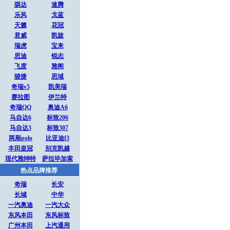
骐达
速腾
乐风
戈蓝
天籁
花冠
君威
凯旋
瑞虎
宝来
思迪
锐志
飞度
雅阁
骏捷
思域
奇瑞v5
凯美瑞
赛拉图
伊兰特
奇瑞QQ
奥迪A6
马自达6
标致206
马自达3
标致307
两厢polo
比亚迪f3
丰田皇冠
别克凯越
现代雅绅特
萨拉毕加索
热点品牌推荐
奇瑞
长安
长城
中华
一汽奥迪
一汽大众
东风本田
东风标致
广州本田
上汽通用