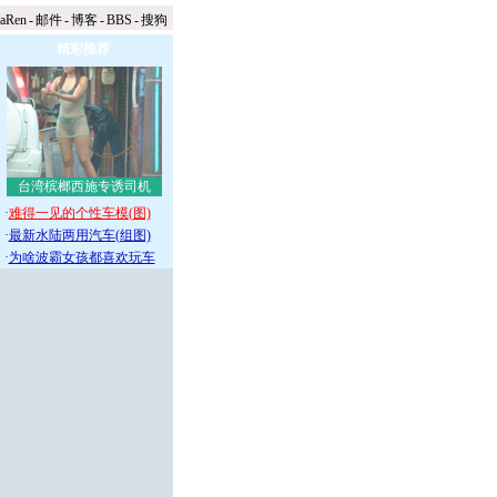
naRen
-
邮件
-
博客
-
BBS
-
搜狗
精彩推荐
台湾槟榔西施专诱司机
·
难得一见的个性车模(图)
·
最新水陆两用汽车(组图)
·
为啥波霸女孩都喜欢玩车