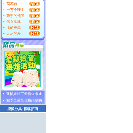
菊花台
一万个理由
隐形的翅膀
倩女幽魂
飞的更高
无尽的爱
迷糊娃娃可爱粉红卡通
四季美眉给你最想要的
搜狐分类
·
搜狐招商