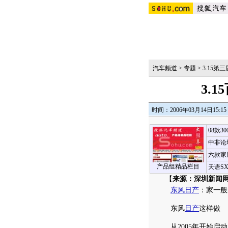
汽车频道
>
专题
>
3.15
3.
时间：2006年03月14日15:15
08款3
中非论
六款家
产品组精品栏目
天语S
【
来源：深圳新闻网
东风日产
：家一般
东风
日产
这样做
从2005年开始启动