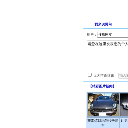
我来说两句
用户：
设为辩论话题
【
精彩图片新闻
】
非常炫目玛莎拉蒂跑
让男
车