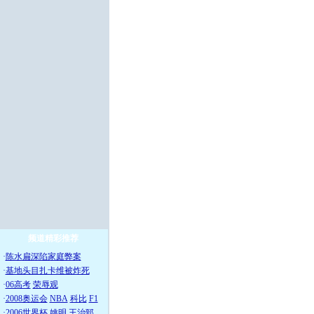
频道精彩推荐
·
陈水扁深陷家庭弊案
·
基地头目扎卡维被炸死
·
06高考
荣辱观
·
2008奥运会
NBA
科比
F1
·
2006世界杯
姚明
王治郅