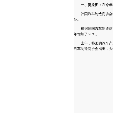
一、赛拉图：在今年中
韩国汽车制造商协会称
位。
根据韩国汽车制造商协会提
年增加了6.6%。
去年，韩国的汽车产量占
汽车制造商协会指出，去