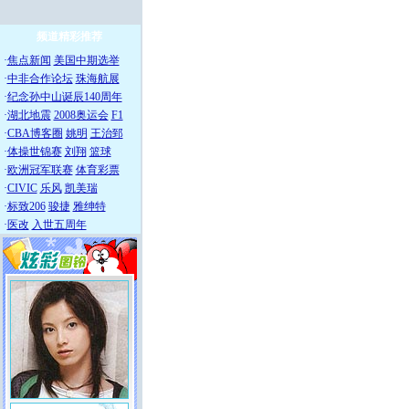
频道精彩推荐
·
焦点新闻
美国中期选举
·
中非合作论坛
珠海航展
·
纪念孙中山诞辰140周年
·
湖北地震
2008奥运会
F1
·
CBA博客圈
姚明
王治郅
·
体操世锦赛
刘翔
篮球
·
欧洲冠军联赛
体育彩票
·
CIVIC
乐风
凯美瑞
·
标致206
骏捷
雅绅特
·
医改
入世五周年