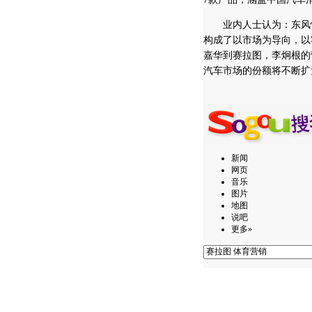
业内人士认为：东风悦达
构成了以市场为导向，以
嘉华到赛拉图，李炯根的
汽车市场的份额将不断扩
新闻
网页
音乐
图片
地图
说吧
更多»