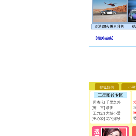
奥迪R8火拼直升机
她
【
相关链接
】
搜狐短信
小灵
三星图铃专区
[周杰伦] 千里之外
[誓 言] 求佛
[王力宏] 大城小爱
[王心凌] 花的嫁纱