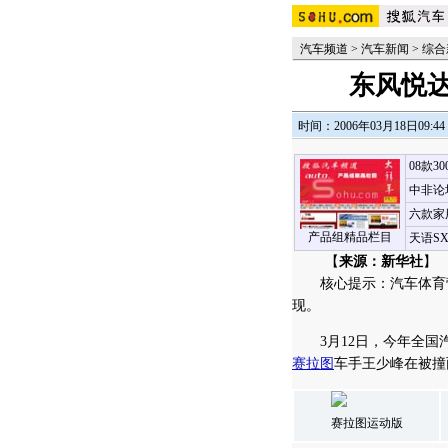
汽车频道
>
汽车新闻
>
综合
东风悦
时间：2006年03月18日09:44
08款3
中非论
六款家
产品组精品栏目
天语S
【
来源：新华社
】 
核心提示：汽车体育营
现。
3月12日，今年全国
赛拉图
车手王少峰在被撞
赛拉图运动版