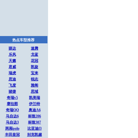
热点车型推荐
骐达
速腾
乐风
戈蓝
天籁
花冠
君威
凯旋
瑞虎
宝来
思迪
锐志
飞度
雅阁
骏捷
思域
奇瑞v5
凯美瑞
赛拉图
伊兰特
奇瑞QQ
奥迪A6
马自达6
标致206
马自达3
标致307
两厢polo
比亚迪f3
丰田皇冠
别克凯越