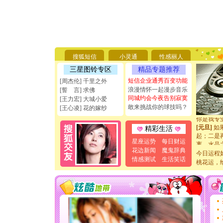
[圣诞节]
你太多，
要平安！
[圣诞节]
搜狐短信
小灵通
性感丽人
能正大光明
三星图铃专区
精品专题推荐
天都要快
[圣诞节]
短信企业通秀百变功能
[周杰伦] 千里之外
如意,快乐
浪漫情怀一起漫步音乐
[誓 言] 求佛
[元旦]
看
同城约会今夜告别寂寞
[王力宏] 大城小爱
断电。爱
敢来挑战你的球技吗？
[王心凌] 花的嫁纱
你是我专
[元旦]
如
精彩生活
起；二是
离。水晶
星座运势
每日财运
[元旦]
当
花边新闻
魔鬼辞典
今日运程
泣，这痛
情感测试
生活笑话
桃花运，
卖了。水
[春节]
风
颜！冬去
道一声平
[春节]
传
片叶子是
送你一棵