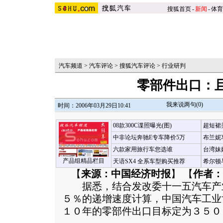
搜狐首页
-
新闻
-
体育
汽车频道
>
汽车评论
>
搜狐汽车评论
>
行业研判
零部件出口：
我来说两句(
0
)
时间：2006年03月29日10:41
08款300C谍照曝光(图)
超短裙
中非论坛奔驰E专车降价5万
布兰妮
六款家用旅行车您选谁
台湾妹
产品组精品栏目
天语SX4 全系车型购买推荐
希尔顿
【
来源：中国经济时报
】 【
作者：
据悉，结合发改委十一五汽车产
５％的递增速度计算，中国汽车工业
１０年的零部件出口目标定为３５０