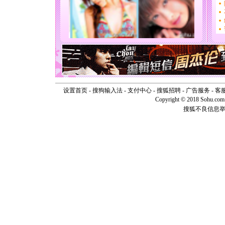
[圣诞节]
你太多，
要平安！
[圣诞节]
能正大光明
天都要快
[圣诞节]
如意,快乐
[元旦]
看
断电。爱
你是我专
设置首页
-
搜狗输入法
-
支付中心
-
搜狐招聘
-
广告服务
-
客
[元旦]
如
Copyright © 2018 Sohu.com I
起；二是
搜狐不良信息
离。水晶
[元旦]
当
泣，这痛
卖了。水
[春节]
风
颜！冬去
道一声平
[春节]
传
片叶子是
送你一棵