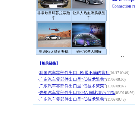
Connection r
非常炫目玛莎拉蒂跑
让男人热血沸腾极品
车
车
奥迪R8火拼直升机
她和它使人陶醉
>>
【
相关链接
】
·
我国汽车零部件出口--欧盟不满的背后
(01/17 09:49)
·
广东汽车零部件出口呈“低技术繁荣”
(11/09 09:06)
·
广东汽车零部件出口呈“低技术繁荣”
(11/09 09:07)
·
去年汽车零部件出口152亿 同比增75.11%
(03/09 08:56)
·
广东汽车零部件出口呈“低技术繁荣”
(11/09 09:48)