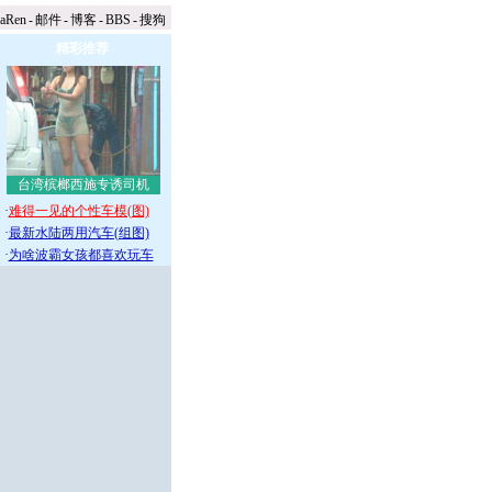
naRen
-
邮件
-
博客
-
BBS
-
搜狗
精彩推荐
台湾槟榔西施专诱司机
·
难得一见的个性车模(图)
·
最新水陆两用汽车(组图)
·
为啥波霸女孩都喜欢玩车