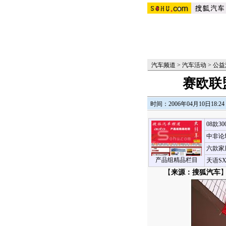
汽车频道
>
汽车活动
>
公益
赛欧联
时间：2006年04月10日18:24
08款3
中非论
六款家
产品组精品栏目
天语S
【
来源：搜狐汽车
】