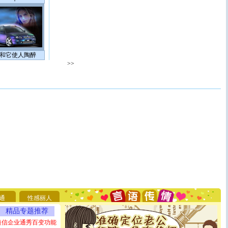
和它使人陶醉
>>
[圣诞节]
圣诞节到了，想想没什么送给你的，又不打算给
你太多，只有给你五千万：千万快乐！千万要健康！千万
要平安！千万要知足！千万不要忘记我！
[圣诞节]
不只这样的日子才会想起你,而是这样的日子才
通
性感丽人
能正大光明地骚扰你,告诉你,圣诞要快乐!新年要快乐!天
精品专题推荐
天都要快乐噢!
[圣诞节]
奉上一颗祝福的心,在这个特别的日子里,愿幸福,
短信企业通秀百变功能