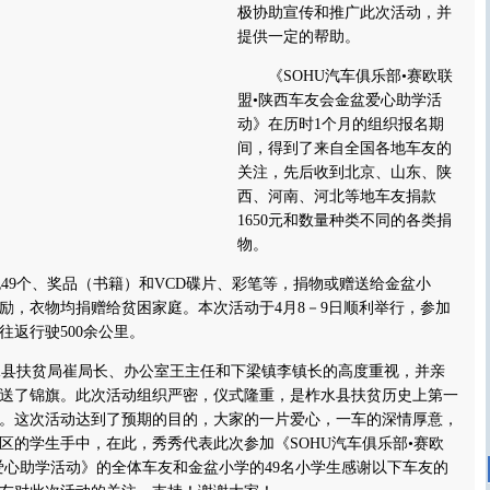
极协助宣传和推广此次活动，并
提供一定的帮助。
《SOHU汽车俱乐部•
赛欧联
盟•陕西车友会金盆爱心助学活
动
》在历时1个月的组织报名期
间，得到了来自全国各地车友的
关注，先后收到北京、山东、陕
西、河南、河北等地车友捐款
1650元和数量种类不同的各类捐
物。
9个、奖品（书籍）和VCD碟片、彩笔等，捐物或赠送给金盆小
励，衣物均捐赠给贫困家庭。本次活动于4月8－9日顺利举行，参加
，往返行驶500余公里。
县扶贫局崔局长、办公室王主任和下梁镇李镇长的高度重视，并亲
送了锦旗。此次活动组织严密，仪式隆重，是柞水县扶贫历史上第一
。这次活动达到了预期的目的，大家的一片爱心，一车的深情厚意，
区的学生手中，在此，秀秀代表此次参加《
SOHU汽车俱乐部•赛欧
爱心助学活动
》的全体车友和金盆小学的49名小学生感谢以下车友的