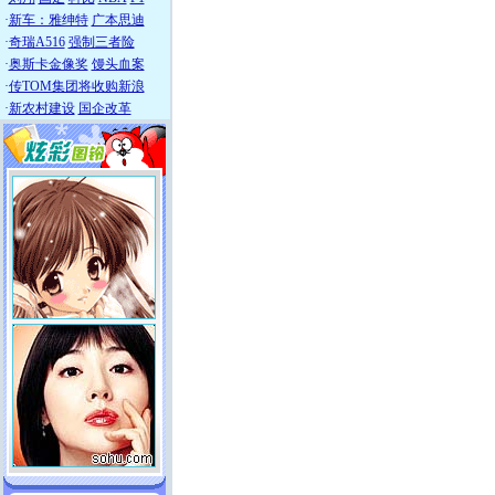
·
新车：雅绅特
广本思迪
·
奇瑞A516
强制三者险
·
奥斯卡金像奖
馒头血案
·
传TOM集团将收购新浪
·
新农村建设
国企改革