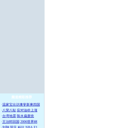
频道精彩推荐
·
温家宝出访澳斐新柬四国
·
八荣八耻
应对油价上涨
·
台湾地震
陈水扁废统
·
王治郅回国
2006世界杯
·
刘翔
国足
科比
NBA
F1