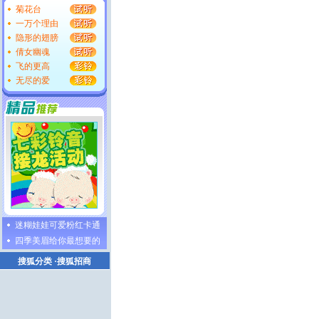
菊花台
一万个理由
隐形的翅膀
倩女幽魂
飞的更高
无尽的爱
迷糊娃娃可爱粉红卡通
四季美眉给你最想要的
搜狐分类
·
搜狐招商