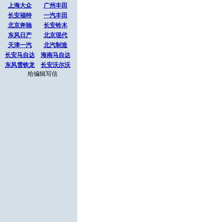
上海大众
广州丰田
长安福特
一汽丰田
北京奔驰
长安铃木
东风日产
北京现代
天津一汽
北汽制造
长安马自达
海南马自达
东风雪铁龙
长安沃尔沃
给编辑写信