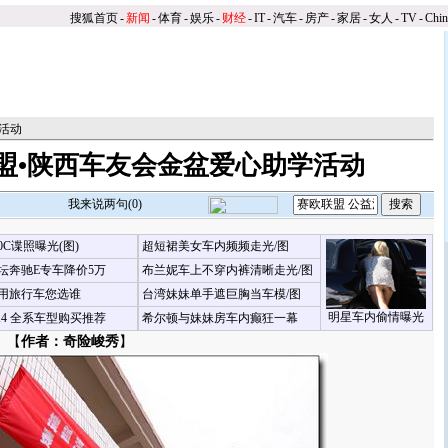
搜狐首页
-
新闻
-
体育
-
娱乐
-
财经
-
IT
-
汽车
-
房产
-
家居
-
女人
-
TV
-
Chi
活动
盟•陕西车友会金盆爱心助学活动
我来说两句(
0
)
00C谍照曝光(图)
超短裙美女车内频频走光/图
坛奔驰E专车降价5万
布兰妮车上不穿内裤清晰走光/图
用旅行车您选谁
台湾妹妹单手遮巨胸当车模/图
明星车内偷情曝光
X4 全系车型购买推荐
希尔顿与妹妹房车内癫狂一幕
 【
作者：奇险峻秀
】