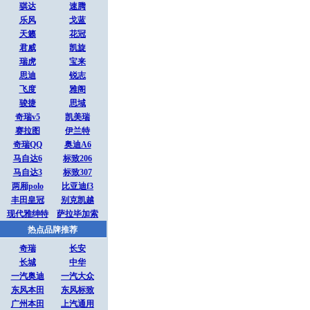
骐达
速腾
乐风
戈蓝
天籁
花冠
君威
凯旋
瑞虎
宝来
思迪
锐志
飞度
雅阁
骏捷
思域
奇瑞v5
凯美瑞
赛拉图
伊兰特
奇瑞QQ
奥迪A6
马自达6
标致206
马自达3
标致307
两厢polo
比亚迪f3
丰田皇冠
别克凯越
现代雅绅特
萨拉毕加索
热点品牌推荐
奇瑞
长安
长城
中华
一汽奥迪
一汽大众
东风本田
东风标致
广州本田
上汽通用