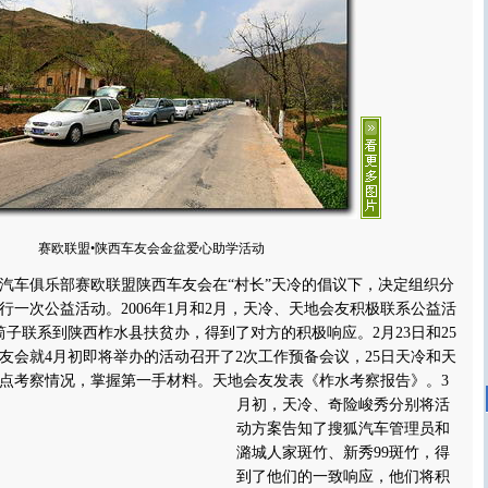
赛欧联盟•陕西车友会金盆爱心助学活动
汽车俱乐部
赛欧联盟陕西车友会在“村长”天冷的倡议下，决定组织分
举行一次公益活动。2006年1月和2月，天冷、天地会友积极联系公益活
筒子联系到陕西柞水县扶贫办，得到了对方的积极响应。2月23日和25
友会就4月初即将举办的活动召开了2次工作预备会议，25日天冷和天
点考察情况，掌握第一手材料。天地会友发表《柞水考察报告》。
3
月初，天冷、奇险峻秀分别将活
动方案告知了搜狐汽车管理员和
潞城人家斑竹、新秀99斑竹，得
到了他们的一致响应，他们将积