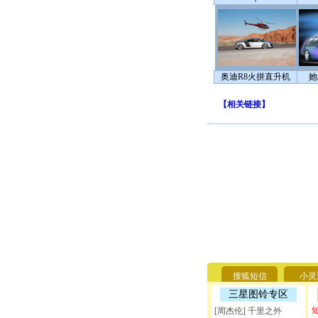
奥迪R8火拼直升机
她
【
相关链接
】
搜狐短信
小灵
三星图铃专区
[周杰伦] 千里之外