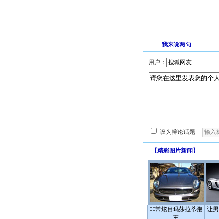
我来说两句
用户：
设为辩论话题
【
精彩图片新闻
】
非常炫目玛莎拉蒂跑
让男
车