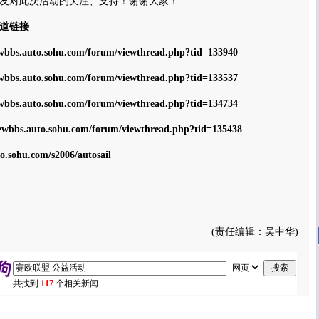
友对此次活动的关注、支持！谢谢大家！
道链接
ewbbs.auto.sohu.com/forum/viewthread.php?tid=133940
ewbbs.auto.sohu.com/forum/viewthread.php?tid=133537
ewbbs.auto.sohu.com/forum/viewthread.php?tid=134734
newbbs.auto.sohu.com/forum/viewthread.php?tid=135438
to.sohu.com/s2006/autosail
(责任编辑：吴中华)
共找到
117
个相关新闻.