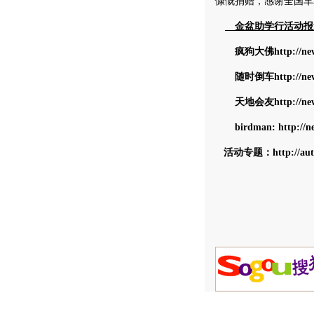
慷慨捐赠，感谢全国车
金盆助学行活动报
疯狗大佛
http://n
随时倒车
http://n
天地会友
http://n
birdman:
http://
活动专题：
http://au