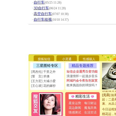
·
自行车
(05/25 11:28)
·
3D自行车
(06/24 11:28)
·
高空自行车
(07/07 10:38)
·
自行车歧视
(10/18 14:37)
[圣诞节]
你太多，
要平安！
[圣诞节]
搜狐短信
小灵通
性感丽人
能正大光明
三星图铃专区
精品专题推荐
天都要快
短信企业通秀百变功能
[圣诞节]
[周杰伦] 千里之外
如意,快乐
浪漫情怀一起漫步音乐
[誓 言] 求佛
[元旦]
看
同城约会今夜告别寂寞
[王力宏] 大城小爱
断电。爱
敢来挑战你的球技吗？
[王心凌] 花的嫁纱
你是我专
[元旦]
如
精彩生活
起；二是
离。水晶
星座运势
每日财运
[元旦]
当
花边新闻
魔鬼辞典
今日运程
泣，这痛
情感测试
生活笑话
桃花运，
卖了。水