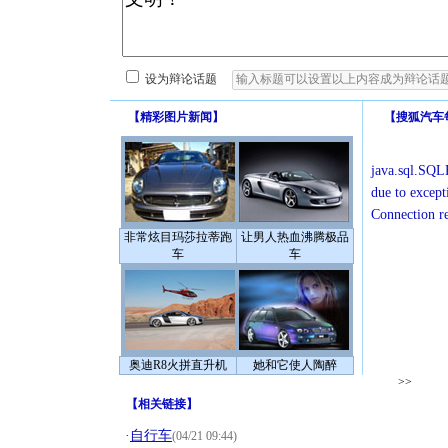
设为辩论话题
【
精彩图片新闻
】
【
搜狐汽车
java.sql.SQLE
due to except
Connection r
非常炫目玛莎拉蒂跑
让男人热血沸腾极品
车
车
奥迪R8火拼直升机
她和它使人陶醉
>>
【
相关链接
】
·
自行车
(04/21 09:44)