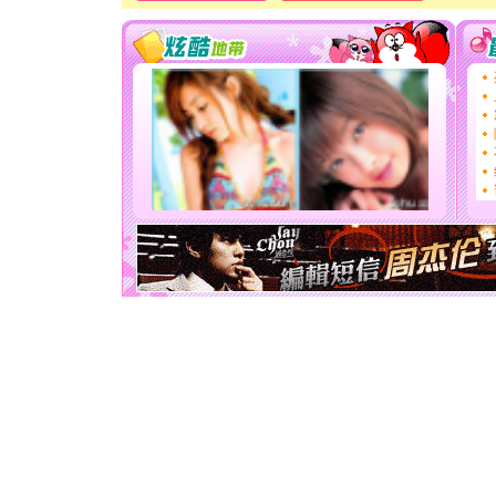
[春节]
风
颜！冬去
道一声平
[春节]
传
片叶子是
送你一棵
[圣诞节]
你太多，
要平安！
[圣诞节]
能正大光明
天都要快
[圣诞节]
如意,快乐
[元旦]
看
断电。爱
你是我专
[元旦]
如
起；二是
离。水晶
[元旦]
当
泣，这痛
卖了。水
[春节]
风
颜！冬去
道一声平