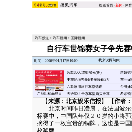
搜狐首页
-
新闻
-
体育
汽车频道
>
汽车新闻
>
国际新闻
自行车世锦赛女子争先赛
我来说两句(
0
)
时间：2006年04月17日10:09
08款300C谍照曝光(图)
超短裙
中非论坛奔驰E专车降价5万
布兰妮
六款家用旅行车您选谁
台湾妹
产品组精品栏目
天语SX4 全系车型购买推荐
希尔顿
【
来源：北京娱乐信报
】 【
作者：
北京时间昨日凌晨，在法国波尔
标赛中，中国队年仅２０岁的小将郭
摘得了一枚宝贵的铜牌，这也是中国
枚奖牌。