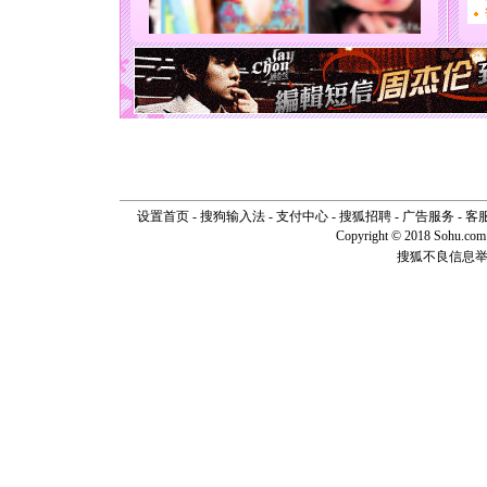
[圣诞节]
能正大光明
天都要快
[圣诞节]
如意,快乐
[元旦]
看
断电。爱
你是我专
[元旦]
如
起；二是
离。水晶
设置首页
-
搜狗输入法
-
支付中心
-
搜狐招聘
-
广告服务
-
客
[元旦]
当
Copyright © 2018 Sohu.com I
泣，这痛
卖了。水
搜狐不良信息
[春节]
风
颜！冬去
道一声平
[春节]
传
片叶子是
送你一棵