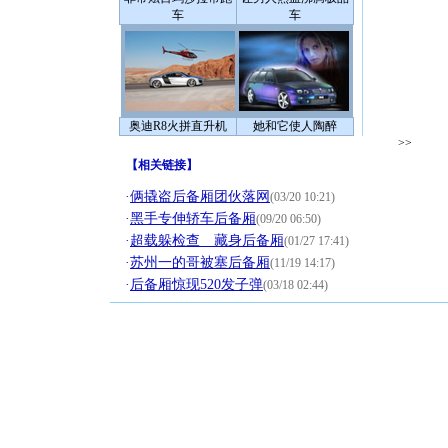
车
车
奥迪R8火拼直升机
她和它使人陶醉
>>
【
相关链接
】
·
俩撬盗后备厢团伙落网
(03/20 10:21)
·
黑手专伸轿车后备厢
(09/20 06:50)
·
超载躲检查 藏身后备厢
(01/27 17:41)
·
苏州一的哥被塞后备厢
(11/19 14:17)
·
后备厢惊现520发子弹
(03/18 02:44)