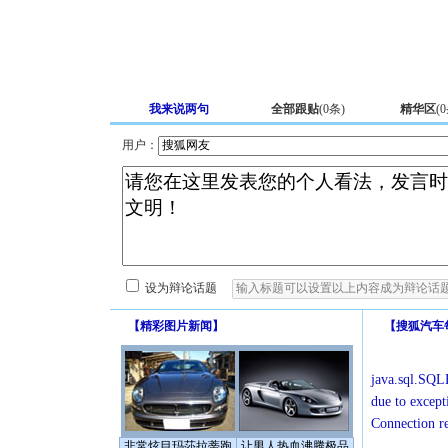
我来说两句
全部跟贴
(
0
条)
精华区
(
0
用户：
设为辩论话题
【
精彩图片新闻
】
【
搜狐汽车
java.sql.SQLE
due to except
Connection r
非常炫目玛莎拉蒂跑
让男人热血沸腾极品