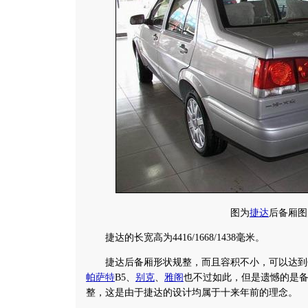
图为
捷达
后备厢图
捷达的长宽高为4416/1668/1438毫米。
捷达后备厢形状规整，而且容积不小，可以达到6
帕萨特
B5、
别克
、
雅阁
也不过如此，但是遗憾的是
整，这是由于捷达的设计均属于十来年前的理念。