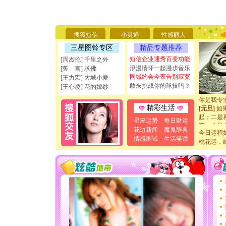
[圣诞节]
你太多，
要平安！
搜狐短信
小灵通
性感丽人
[圣诞节]
能正大光明
三星图铃专区
精品专题推荐
天都要快
短信企业通秀百变功能
[周杰伦] 千里之外
[圣诞节]
浪漫情怀一起漫步音乐
[誓 言] 求佛
如意,快乐
同城约会今夜告别寂寞
[王力宏] 大城小爱
[元旦]
看
敢来挑战你的球技吗？
[王心凌] 花的嫁纱
断电。爱
你是我专
[元旦]
如
精彩生活
起；二是
星座运势
每日财运
离。水晶
花边新闻
魔鬼辞典
[元旦]
当
今日运程
情感测试
生活笑话
泣，这痛
桃花运，
卖了。水
[春节]
风
颜！冬去
道一声平
[春节]
传
片叶子是
送你一棵
[圣诞节]
你太多，
要平安！