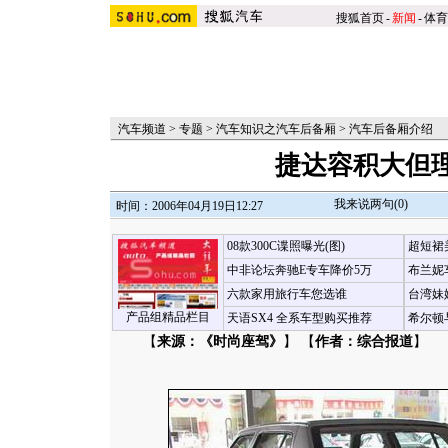
搜狐首页
-
新闻
-
体育
汽车频道
>
专题
>
汽车知识之汽车后备厢
>
汽车后备厢介绍
捷达容积大但
我来说两句(
0
)
时间：2006年04月19日12:27
08款300C谍照曝光(图)
超短裙
中非论坛奔驰E专车降价5万
布兰妮
六款家用旅行车您选谁
台湾妹
产品组精品栏目
天语SX4 全系车型购买推荐
希尔顿
【
来源：《时尚座驾》
】 【
作者：综合报道
】