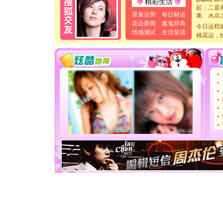
精彩生活
起；二是
离。水晶
星座运势
每日财运
[元旦]
当
花边新闻
魔鬼辞典
今日运程
泣，这痛
情感测试
生活笑话
桃花运，
卖了。水
[春节]
风
颜！冬去
道一声平
[春节]
传
片叶子是
送你一棵
[圣诞节]
你太多，
要平安！
[圣诞节]
能正大光明
天都要快
[圣诞节]
如意,快乐
[元旦]
看
断电。爱
你是我专
[元旦]
如
起；二是
离。水晶
[元旦]
当