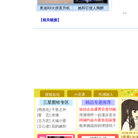
奥迪R8火拼直升机
她和它使人陶醉
>>
【
相关链接
】
[圣诞节]
你太多，
要平安！
[圣诞节]
搜狐短信
小灵通
性感丽人
能正大光明
三星图铃专区
精品专题推荐
天都要快
短信企业通秀百变功能
[圣诞节]
[周杰伦] 千里之外
如意,快乐
浪漫情怀一起漫步音乐
[誓 言] 求佛
[元旦]
看
同城约会今夜告别寂寞
[王力宏] 大城小爱
断电。爱
敢来挑战你的球技吗？
[王心凌] 花的嫁纱
你是我专
[元旦]
如