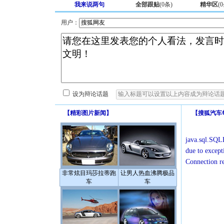
我来说两句
全部跟贴
(
0
条)
精华区
(
0
用户：
设为辩论话题
【
精彩图片新闻
】
【
搜狐汽车
java.sql.SQLE
due to except
Connection r
非常炫目玛莎拉蒂跑
让男人热血沸腾极品
车
车