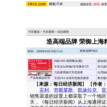
搜狐首页
-
新闻
-
体育
汽车频道
>
汽车新闻
>
综合新闻
造高端品牌 荣御上海
我来说两句(
0
)
时间：2006年04月19日13:41
08款300C谍照曝光(图)
超短裙
中非论坛奔驰E专车降价5万
布兰妮
六款家用旅行车您选谁
台湾妹
产品组精品栏目
天语SX4 全系车型购买推荐
希尔顿
【
来源：每日经济新闻
】 【
作者：
宾利
、
劳斯莱斯
、
凯迪拉克
、
雷
销售渠道的设置上都采取了一个地区
天，《每日经济新闻》从上海通用证