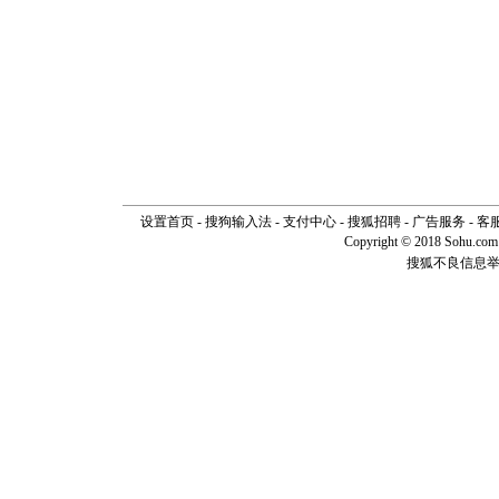
泣，这痛
卖了。水
[春节]
风
颜！冬去
道一声平
[春节]
传
片叶子是
送你一棵
设置首页
-
搜狗输入法
-
支付中心
-
搜狐招聘
-
广告服务
-
客
Copyright © 2018 Sohu.com I
搜狐不良信息