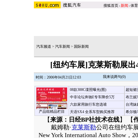
搜狐首页
-
新闻
-
体育
汽车频道
>
汽车新闻
>
国际新闻
[纽约车展]克莱斯勒展出4门J
我来说两句(
0
)
时间：2006年04月21日12:03
08款300C谍照曝光(图)
超短裙
中非论坛奔驰E专车降价5万
布兰妮
六款家用旅行车您选谁
台湾妹
产品组精品栏目
天语SX4 全系车型购买推荐
希尔顿
【
来源：日经BP社技术在线
】 【
戴姆勒·
克莱斯勒
公司在纽约车展（
New York International Auto Show，