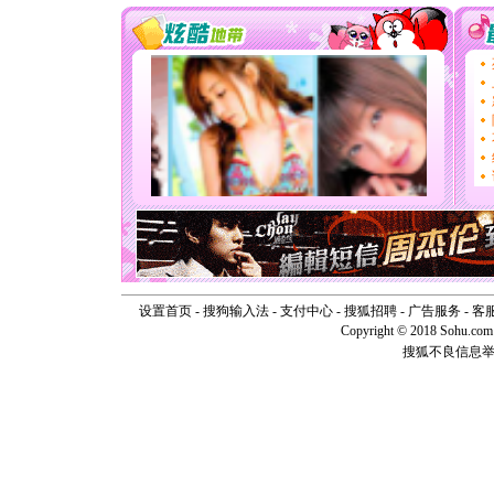
[春节]
风
颜！冬去
道一声平
[春节]
传
片叶子是
送你一棵
[圣诞节]
你太多，
要平安！
[圣诞节]
能正大光明
天都要快
[圣诞节]
如意,快乐
[元旦]
看
断电。爱
你是我专
设置首页
-
搜狗输入法
-
支付中心
-
搜狐招聘
-
广告服务
-
客
[元旦]
如
Copyright © 2018 Sohu.com I
起；二是
搜狐不良信息
离。水晶
[元旦]
当
泣，这痛
卖了。水
[春节]
风
颜！冬去
道一声平