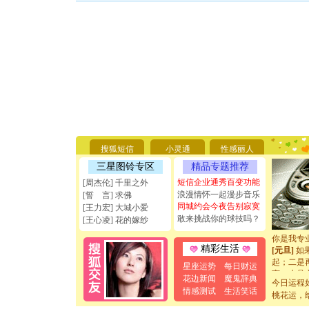
[圣诞节]
你太多，
要平安！
搜狐短信
小灵通
性感丽人
[圣诞节]
能正大光明
三星图铃专区
精品专题推荐
天都要快
短信企业通秀百变功能
[周杰伦] 千里之外
[圣诞节]
浪漫情怀一起漫步音乐
[誓 言] 求佛
如意,快乐
同城约会今夜告别寂寞
[王力宏] 大城小爱
[元旦]
看
敢来挑战你的球技吗？
[王心凌] 花的嫁纱
断电。爱
你是我专
[元旦]
如
精彩生活
起；二是
星座运势
每日财运
离。水晶
花边新闻
魔鬼辞典
[元旦]
当
今日运程
情感测试
生活笑话
泣，这痛
桃花运，
卖了。水