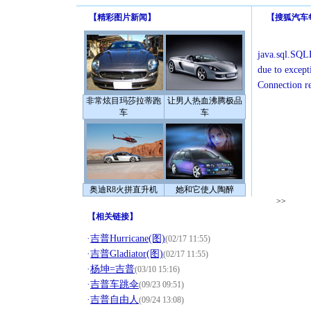
【
精彩图片新闻
】
【
搜狐汽车
java.sql.SQLE
due to except
Connection r
非常炫目玛莎拉蒂跑
让男人热血沸腾极品
车
车
奥迪R8火拼直升机
她和它使人陶醉
>>
【
相关链接
】
·
吉普Hurricane(图)
(02/17 11:55)
·
吉普Gladiator(图)
(02/17 11:55)
·
杨坤=吉普
(03/10 15:16)
·
吉普车跳伞
(09/23 09:51)
·
吉普自由人
(09/24 13:08)