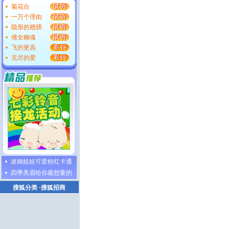
菊花台
一万个理由
隐形的翅膀
倩女幽魂
飞的更高
无尽的爱
迷糊娃娃可爱粉红卡通
四季美眉给你最想要的
搜狐分类
·
搜狐招商