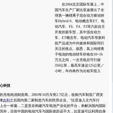
在2004北京国际车展上，中
国汽车生产厂家比亚迪展出了全
球第一辆锂离子混合动力驱动轿
车Hybrid-S、电动概念车ET、电
动汽车、F6、F4、F2等六款自主
开发的新车型，其中混合动力
车、ET概念车、电动汽车等新科
技产品成为中外媒体和国际同行
关注的焦点。据悉，装上纯锂离
子电池的电动轿车价格在10~16
万元之间，一次充电后可行驶
350公里，最高车速达125公里／
小时，年内将作为出租车投入
心科技
电电池制造商。2003年10月斥资2.7亿元，收购汽车制造厂西安
继
吉利
之后国内第二家制造汽车的民营企业。“比亚迪入主汽车行
上分一杯羹，二是意在构建汽车电池产业化的平台，来解决国内国际
另外，目前中国的电动汽车与国际差距还不大，比亚迪可以利用自身