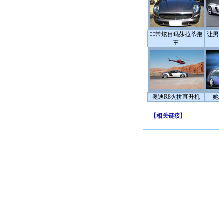
非常炫目玛莎拉蒂跑
让男
车
奥迪R8火拼直升机
她
【
相关链接
】