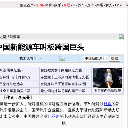
搜狐首页
-
新闻
-
体育
-
娱乐
-
财经
-
IT
-
汽车
-
房产
-
家居
-
女人
-
TV
-
Chi
之清洁能源车
中国新能源车叫板跨国巨头
我来说两句(
0
)
00C谍照曝光(图)
超短裙美女车内频频走光/图
坛奔驰E专车降价5万
布兰妮车上不穿内裤清晰走光/图
用旅行车您选谁
台湾妹妹单手遮巨胸当车模/图
明星车内偷情曝光
X4 全系车型购买推荐
希尔顿与妹妹房车内癫狂一幕
 【
作者：李光曼
】
进一步扩大，能源危机的问题也在逐步临近。节约能源且
环保
的新
汽车发展的走向。国际汽车企业巨头一直致力于替代能源和新动力研
走出实验室。中国民营企业
比亚迪
的电动汽车却已经进入生产制造阶
段。