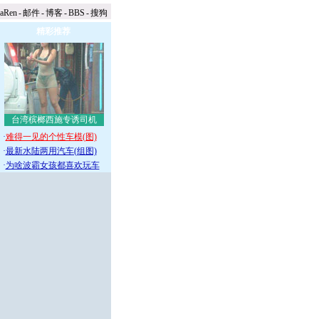
naRen
-
邮件
-
博客
-
BBS
-
搜狗
精彩推荐
台湾槟榔西施专诱司机
·
难得一见的个性车模(图)
·
最新水陆两用汽车(组图)
·
为啥波霸女孩都喜欢玩车