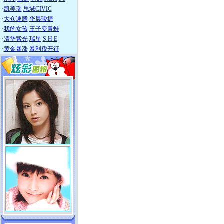
·
凯美瑞
思域CIVIC
·
大众速腾
华晨骏捷
·
我的女孩
王子变青蛙
·
清华紫光
瑞星
S.H.E
·
黄金暴涨
暴利税开征