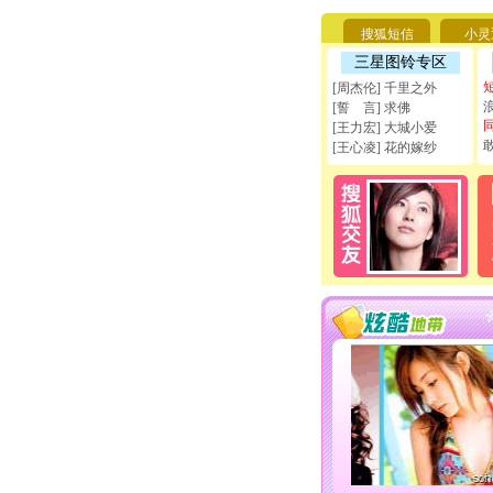
搜狐短信
小灵
三星图铃专区
[周杰伦] 千里之外
[誓 言] 求佛
[王力宏] 大城小爱
[王心凌] 花的嫁纱