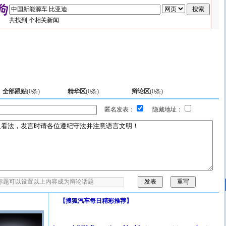
共找到
个相关新闻.
全部跟贴
(
0
条)
精华区
(
0
条)
辩论区
(
0
条)
匿名发表：
隐藏地址：
【
搜狐汽车每日精彩推荐
】