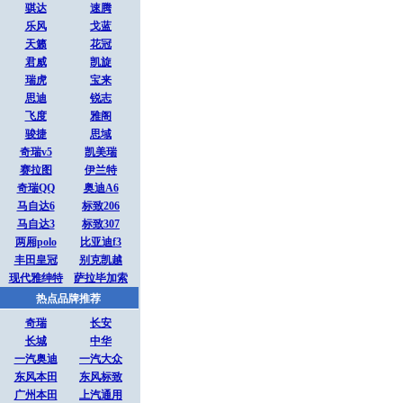
骐达
速腾
乐风
戈蓝
天籁
花冠
君威
凯旋
瑞虎
宝来
思迪
锐志
飞度
雅阁
骏捷
思域
奇瑞v5
凯美瑞
赛拉图
伊兰特
奇瑞QQ
奥迪A6
马自达6
标致206
马自达3
标致307
两厢polo
比亚迪f3
丰田皇冠
别克凯越
现代雅绅特
萨拉毕加索
热点品牌推荐
奇瑞
长安
长城
中华
一汽奥迪
一汽大众
东风本田
东风标致
广州本田
上汽通用