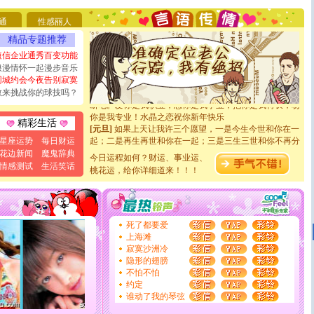
你太多，只有给你五千万：千万快乐！千万要健康！千万
要平安！千万要知足！千万不要忘记我！
通
性感丽人
[圣诞节]
不只这样的日子才会想起你,而是这样的日子才
精品专题推荐
能正大光明地骚扰你,告诉你,圣诞要快乐!新年要快乐!天
天都要快乐噢!
短信企业通秀百变功能
[圣诞节]
奉上一颗祝福的心,在这个特别的日子里,愿幸福,
浪漫情怀一起漫步音乐
如意,快乐,鲜花,一切美好的祝愿与你同在.圣诞快乐!
同城约会今夜告别寂寞
[元旦]
看到你我会触电；看不到你我要充电；没有你我会
敢来挑战你的球技吗？
断电。爱你是我职业，想你是我事业，抱你是我特长，吻
你是我专业！水晶之恋祝你新年快乐
精彩生活
[元旦]
如果上天让我许三个愿望，一是今生今世和你在一
起；二是再生再世和你在一起；三是三生三世和你不再分
星座运势
每日财运
离。水晶之恋祝你新年快乐
花边新闻
魔鬼辞典
今日运程如何？财运、事业运、
[元旦]
当我狠下心扭头离去那一刻，你在我身后无助地哭
情感测试
生活笑话
泣，这痛楚让我明白我多么爱你。我转身抱住你：这猪不
桃花运，给你详细道来！！！
卖了。水晶之恋祝你新年快乐。
[春节]
风柔雨润好月圆，半岛铁盒伴身边，每日尽显开心
颜！冬去春来似水如烟，劳碌人生需尽欢！听一曲轻歌，
道一声平安！新年吉祥万事如愿
死了都要爱
[春节]
传说薰衣草有四片叶子：第一片叶子是信仰，第二
上海滩
片叶子是希望，第三片叶子是爱情，第四片叶子是幸运。
寂寞沙洲冷
送你一棵薰衣草，愿你新年快乐！
隐形的翅膀
[圣诞节]
圣诞节到了，想想没什么送给你的，又不打算给
不怕不怕
你太多，只有给你五千万：千万快乐！千万要健康！千万
约定
要平安！千万要知足！千万不要忘记我！
谁动了我的琴弦
[圣诞节]
不只这样的日子才会想起你,而是这样的日子才
能正大光明地骚扰你,告诉你,圣诞要快乐!新年要快乐!天