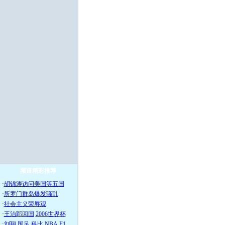
频道精彩推荐
·
胡锦涛访问美国等五国
·
所罗门群岛爆发骚乱
·
社会主义荣辱观
·
王治郅回国
2006世界杯
·
刘翔
国足
科比
NBA
F1