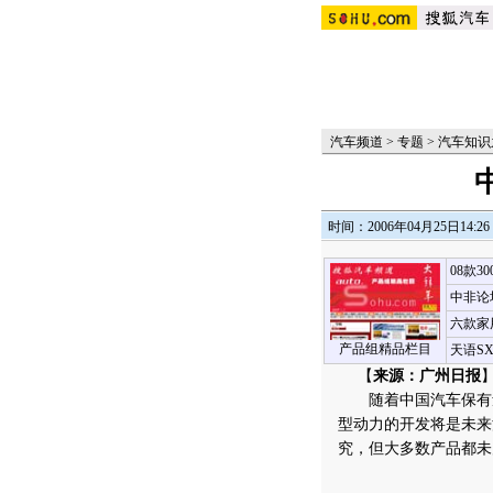
汽车频道
>
专题
>
汽车知识
时间：2006年04月25日14:26
08款3
中非论
六款家
产品组精品栏目
天语S
【
来源：广州日报
】
随着中国汽车保有量
型动力的开发将是未来
究，但大多数产品都未