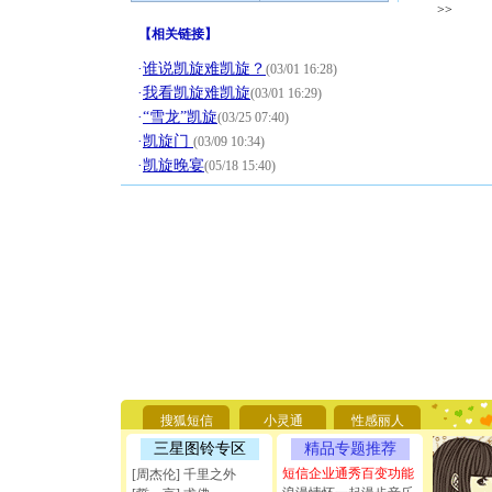
>>
【
相关链接
】
·
谁说凯旋难凯旋？
(03/01 16:28)
·
我看凯旋难凯旋
(03/01 16:29)
·
“雪龙”凯旋
(03/25 07:40)
·
凯旋门
(03/09 10:34)
·
凯旋晚宴
(05/18 15:40)
[圣诞节]
你太多，
要平安！
搜狐短信
小灵通
性感丽人
[圣诞节]
三星图铃专区
精品专题推荐
能正大光明
天都要快
短信企业通秀百变功能
[周杰伦] 千里之外
[圣诞节]