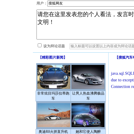
用户：
设为辩论话题
【
精彩图片新闻
】
【
搜狐汽车
java.sql.SQLE
due to except
Connection r
非常炫目玛莎拉蒂跑
让男人热血沸腾极品
车
车
奥迪R8火拼直升机
她和它使人陶醉