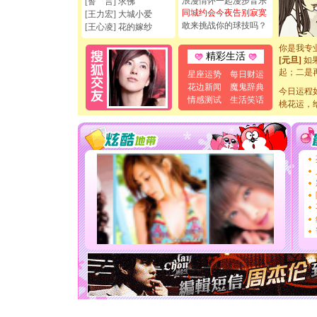
浪漫情怀一起漫步音乐
[誓 言] 求佛
如意,快乐
同城约会今夜告别寂寞
[王力宏] 大城小爱
[元旦]
看
敢来挑战你的球技吗？
[王心凌] 花的嫁纱
断电。爱
你是我专
精彩生活
[元旦]
如
起；二是
星座运势
每日财运
离。水晶
花边新闻
魔鬼辞典
今日运程
[元旦]
当
情感测试
生活笑话
泣，这痛
桃花运，
卖了。水
[春节]
风
颜！冬去
道一声平
[春节]
传
片叶子是
送你一棵
[圣诞节]
你太多，
要平安！
[圣诞节]
能正大光明
天都要快
[圣诞节]
如意,快乐
[元旦]
看
断电。爱