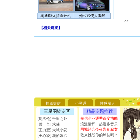
奥迪R8火拼直升机
她和它使人陶醉
>>
【
相关链接
】
[圣诞节]
你太多，
要平安！
[圣诞节]
搜狐短信
小灵通
性感丽人
能正大光明
三星图铃专区
精品专题推荐
天都要快
[圣诞节]
短信企业通秀百变功能
[周杰伦] 千里之外
如意,快乐
浪漫情怀一起漫步音乐
[誓 言] 求佛
[元旦]
看
同城约会今夜告别寂寞
[王力宏] 大城小爱
断电。爱
敢来挑战你的球技吗？
[王心凌] 花的嫁纱
你是我专