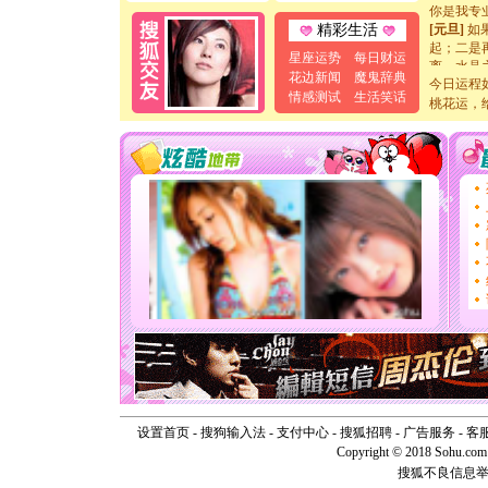
[元旦]
如
精彩生活
起；二是
离。水晶
星座运势
每日财运
[元旦]
当
花边新闻
魔鬼辞典
今日运程
泣，这痛
情感测试
生活笑话
桃花运，
卖了。水
[春节]
风
颜！冬去
道一声平
[春节]
传
片叶子是
送你一棵
[圣诞节]
你太多，
要平安！
[圣诞节]
能正大光明
天都要快
[圣诞节]
如意,快乐
[元旦]
看
断电。爱
你是我专
设置首页
-
搜狗输入法
-
支付中心
-
搜狐招聘
-
广告服务
-
客
[元旦]
如
Copyright © 2018 Sohu.com I
起；二是
搜狐不良信息
离。水晶