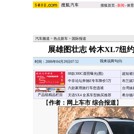
搜狐首页
-
新闻
-
体育
汽车频道
>
热点新车
>
国际报道
展雄图壮志 铃木XL7纽
我来说两句(
0
)
时间：2006年04月29日07:52
08款300C谍照曝光(图)
超短裙
中非论坛奔驰E专车降价5万
布兰妮
六款家用旅行车您选谁
台湾妹
产品组精品栏目
天语SX4 全系车型购买推荐
希尔顿
【
作者：网上车市 综合报道
】