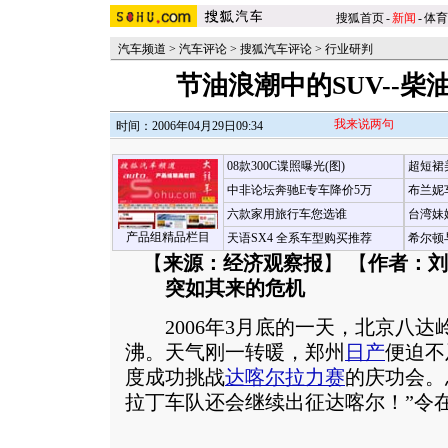
搜狐首页
-
新闻
-
体育
汽车频道
>
汽车评论
>
搜狐汽车评论
>
行业研判
节油浪潮中的SUV--
我来说两句
时间：2006年04月29日09:34
08款300C谍照曝光(图)
超短裙
中非论坛奔驰E专车降价5万
布兰妮
六款家用旅行车您选谁
台湾妹
产品组精品栏目
天语SX4 全系车型购买推荐
希尔顿
【
来源：经济观察报
】 【
作者：刘
突如其来的危机
2006年3月底的一天，北京八达
沸。天气刚一转暖，郑州
日产
便迫不
度成功挑战
达喀尔拉力赛
的庆功会。
拉丁车队还会继续出征达喀尔！”令