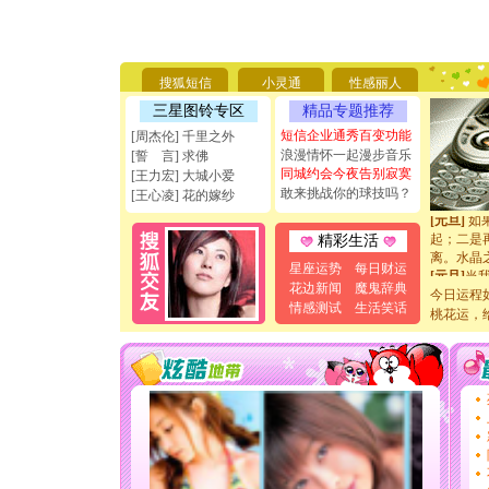
[圣诞节]
你太多，
要平安！
[圣诞节]
能正大光明
搜狐短信
小灵通
性感丽人
天都要快
三星图铃专区
精品专题推荐
[圣诞节]
如意,快乐
短信企业通秀百变功能
[周杰伦] 千里之外
[元旦]
看
浪漫情怀一起漫步音乐
[誓 言] 求佛
断电。爱
同城约会今夜告别寂寞
[王力宏] 大城小爱
你是我专
敢来挑战你的球技吗？
[王心凌] 花的嫁纱
[元旦]
如
起；二是
精彩生活
离。水晶
[元旦]
当
星座运势
每日财运
泣，这痛
花边新闻
魔鬼辞典
今日运程
卖了。水
情感测试
生活笑话
桃花运，
[春节]
风
颜！冬去
道一声平
[春节]
传
片叶子是
送你一棵
[圣诞节]
你太多，
要平安！
[圣诞节]