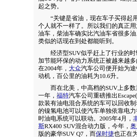
起之势。
“关键是省油，现在车子买得起用
个人就不一样了。所以我们的真正用
油车，柴油车确实比汽油车省很多油
类似的话现在到处都能听到。
经济型SUV似乎赶上了行业的时
加节能环保的动力系统正被越来越多
在2004年，
大众
汽车公司便开始为途锐
动机，百公里的油耗为10.6升。
而在北美，中高档的SUV上多数
一年，
福特
汽车公司重磅推出Escap
款装有油电混合系统的车可以回收制动
的镍氢电池可以使汽车单独依靠电力
时油电系统可以联动。2005年4月，
斯
RX400 SUV混合动力版，今年，
奥
版的豪华SUV Q7，而
保时捷
也正在为