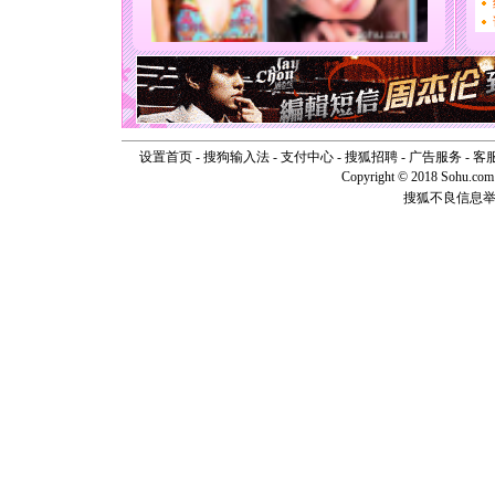
能正大光明
天都要快
[圣诞节]
如意,快乐
[元旦]
看
断电。爱
你是我专
[元旦]
如
设置首页
-
搜狗输入法
-
支付中心
-
搜狐招聘
-
广告服务
-
客
起；二是
Copyright © 2018 Sohu.com I
离。水晶
搜狐不良信息
[元旦]
当
泣，这痛
卖了。水
[春节]
风
颜！冬去
道一声平
[春节]
传
片叶子是
送你一棵