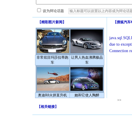
设为辩论话题
【
精彩图片新闻
】
【
搜狐汽车
java.sql.SQLE
due to except
Connection r
非常炫目玛莎拉蒂跑
让男人热血沸腾极品
车
车
奥迪R8火拼直升机
她和它使人陶醉
>>
【
相关链接
】