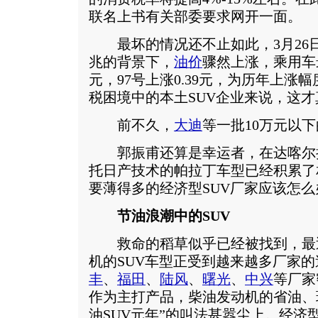
联名上书有关部委要求网开一面。
最坏的情况还不止如此，3月26
兆的背景下，
油价
骤然上涨，乘用车最
元，97号上涨0.39元，为历年上涨
税困境中的本土SUV企业来说，这
前不久，
大迪
等一批10万元以下
郭振甫还算是幸运者，在达喀尔
托日产技术的帕拉丁车型已经积累了
要薄得多的经济型SUV厂家应该怎么
节油浪潮中的SUV
救命的稻草似乎已经被找到，最
机的SUV车型正受到越来越多厂家的
丰
、
福田
、
陆风
、
曙光
、
中兴
等厂家
作为主打产品，柴油发动机的省油、
油SUV元年”的叫法甚嚣尘上。经济