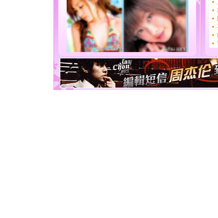
送你一棵
[圣诞节]
你太多，
要平安！
[圣诞节]
能正大光明
天都要快
[圣诞节]
如意,快乐
[元旦]
看
断电。爱
你是我专
[元旦]
如
起；二是
离。水晶
[元旦]
当
泣，这痛
卖了。水
[春节]
风
颜！冬去
道一声平
[春节]
传
片叶子是
送你一棵