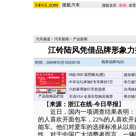
搜狐首页
-
新闻
-
体育
汽车频道
>
汽车新闻
>
产业新闻
江铃陆风凭借品牌形象力
我来说两句(
0
)
时间：2006年05月10日09:58
08款300C谍照曝光(图)
超短裙
中非论坛奔驰E专车降价5万
布兰妮
六款家用旅行车您选谁
台湾妹
产品组精品栏目
天语SX4 全系车型购买推荐
希尔顿
【
来源：浙江在线-今日早报
】
近日，国内一项调查结果表明：10
的人喜欢开面包车，22%的人喜欢开
能车。他们对爱车的选择标准从以前
性。对于中国广大消费者而言，一辆