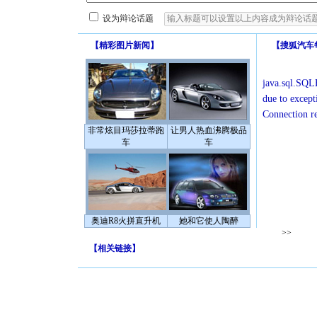
设为辩论话题
【
精彩图片新闻
】
【
搜狐汽车
java.sql.SQLE
due to except
Connection r
非常炫目玛莎拉蒂跑
让男人热血沸腾极品
车
车
奥迪R8火拼直升机
她和它使人陶醉
>>
【
相关链接
】