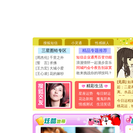
[圣诞节]
你太多，
要平安！
[圣诞节]
搜狐短信
小灵通
性感丽人
能正大光明
天都要快
三星图铃专区
精品专题推荐
[圣诞节]
短信企业通秀百变功能
[周杰伦] 千里之外
如意,快乐
浪漫情怀一起漫步音乐
[誓 言] 求佛
[元旦]
看
同城约会今夜告别寂寞
[王力宏] 大城小爱
断电。爱
敢来挑战你的球技吗？
[王心凌] 花的嫁纱
你是我专
[元旦]
如
起；二是
精彩生活
离。水晶
星座运势
每日财运
[元旦]
当
花边新闻
魔鬼辞典
泣，这痛
今日运程
情感测试
生活笑话
卖了。水
桃花运，
[春节]
风
颜！冬去
道一声平
[春节]
传
片叶子是