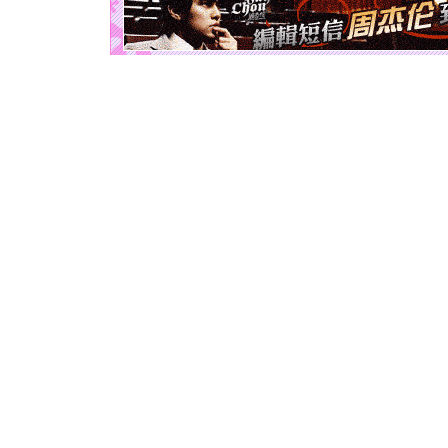
[圣诞节]
如意,快乐
[元旦]
看
断电。爱
你是我专
[元旦]
如
起；二是
离。水晶
[元旦]
当
泣，这痛
卖了。水
[春节]
风
颜！冬去
道一声平
[春节]
传
片叶子是
送你一棵