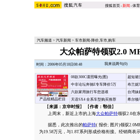
搜狐首页
-
新闻
-
体育
汽车频道
>
汽车新闻
>
车市新闻-降价,车市,购车
大众帕萨特领驭2.0 M
我来说两句(
0
)
时间：2006年05月18日08:48
08款300C谍照曝光(图)
超短裙
中非论坛奔驰E专车降价5万
布兰妮
六款家用旅行车您选谁
台湾妹
产品组精品栏目
天语SX4 全系车型购买推荐
希尔顿
【
来源：京华时报
】 【
作者：鄂佳
】
上周末，新近上市的上海
大众帕萨特
领驭2.0
据悉，此次推出的
帕萨特
(
报价
;
图片
)领驭2.0
为19.58万元，与1.8T系列形成价格衔接。
经销商表示