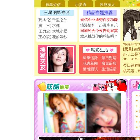
搜狐短信
小灵通
性感丽人
[圣诞节]
能正大光明
三星图铃专区
精品专题推荐
天都要快
短信企业通秀百变功能
[周杰伦] 千里之外
[圣诞节]
浪漫情怀一起漫步音乐
[誓 言] 求佛
如意,快乐
同城约会今夜告别寂寞
[王力宏] 大城小爱
[元旦]
看
敢来挑战你的球技吗？
断电。爱
[王心凌] 花的嫁纱
你是我专
[元旦]
如
精彩生活
起；二是
星座运势
每日财运
离。水晶
[元旦]
当
花边新闻
魔鬼辞典
今日运程
泣，这痛
情感测试
生活笑话
桃花运，
卖了。水
[春节]
风
颜！冬去
道一声平
[春节]
传
片叶子是
送你一棵
[圣诞节]
你太多，
要平安！
[圣诞节]
能正大光明
天都要快