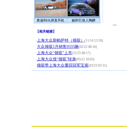
奥迪R8火拼直升机
她和它使人陶醉
>>
【
相关链接
】
·
上海大众新帕萨特（领驭）
(11/14 15:59)
·
大众领驭1月销售9335辆
(02/22 08:16)
·
上海大众“领驭”上市
(11/25 08:17)
·
上海大众借“领驭”转身
(05/12 10:03)
·
领驭带上海大众重回冠军宝座
(03/23 03:51)
[圣诞节]
你太多，
要平安！