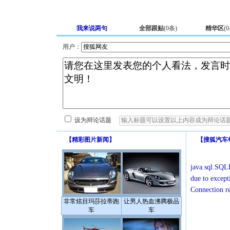
我来说两句
全部跟贴
(
0
条)
精华区
(
0
用户：
设为辩论话题
【
精彩图片新闻
】
【
搜狐汽车
java.sql.SQLE
due to except
Connection r
非常炫目玛莎拉蒂跑
让男人热血沸腾极品
车
车