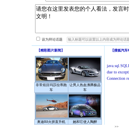
设为辩论话题
【
精彩图片新闻
】
【
搜狐汽车
java.sql.SQLE
due to except
Connection r
非常炫目玛莎拉蒂跑
让男人热血沸腾极品
车
车
奥迪R8火拼直升机
她和它使人陶醉
>>