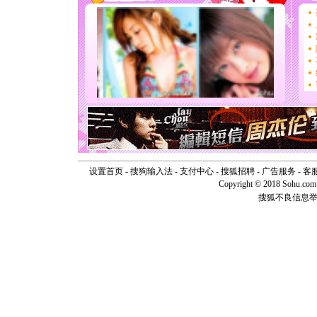
[春节]
传
片叶子是
送你一棵
[圣诞节]
你太多，
要平安！
[圣诞节]
能正大光明
天都要快
[圣诞节]
如意,快乐
[元旦]
看
断电。爱
你是我专
设置首页
-
搜狗输入法
-
支付中心
-
搜狐招聘
-
广告服务
-
客
[元旦]
如
Copyright © 2018 Sohu.com I
起；二是
搜狐不良信息
离。水晶
[元旦]
当
泣，这痛
卖了。水
[春节]
风
颜！冬去
道一声平
[春节]
传
片叶子是
送你一棵