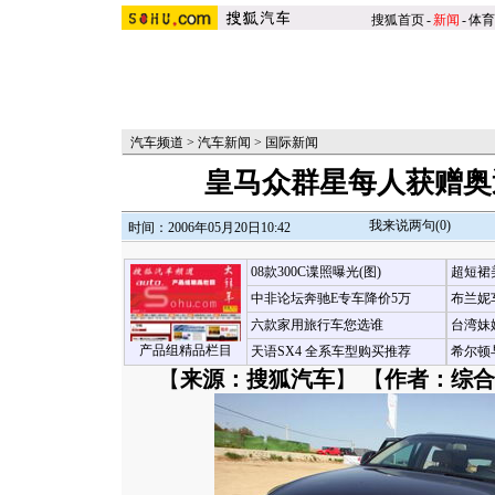
搜狐首页
-
新闻
-
体育
汽车频道
>
汽车新闻
>
国际新闻
皇马众群星每人获赠奥迪
我来说两句(
0
)
时间：2006年05月20日10:42
08款300C谍照曝光(图)
超短裙
中非论坛奔驰E专车降价5万
布兰妮
六款家用旅行车您选谁
台湾妹
产品组精品栏目
天语SX4 全系车型购买推荐
希尔顿
【
来源：搜狐汽车
】 【
作者：综合