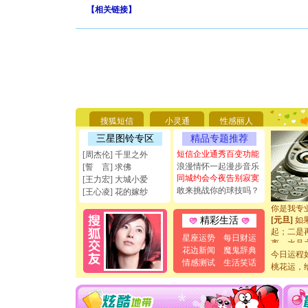
【
相关链接
】
[圣诞节]
你太多，
要平安！
[圣诞节]
搜狐短信
小灵通
性感丽人
能正大光明
三星图铃专区
精品专题推荐
天都要快
短信企业通秀百变功能
[圣诞节]
[周杰伦] 千里之外
如意,快乐
浪漫情怀一起漫步音乐
[誓 言] 求佛
[元旦]
看
同城约会今夜告别寂寞
[王力宏] 大城小爱
断电。爱
敢来挑战你的球技吗？
[王心凌] 花的嫁纱
你是我专
[元旦]
如
精彩生活
起；二是
离。水晶
星座运势
每日财运
[元旦]
当
花边新闻
魔鬼辞典
今日运程
泣，这痛
情感测试
生活笑话
桃花运，
卖了。水
[春节]
风
颜！冬去
道一声平