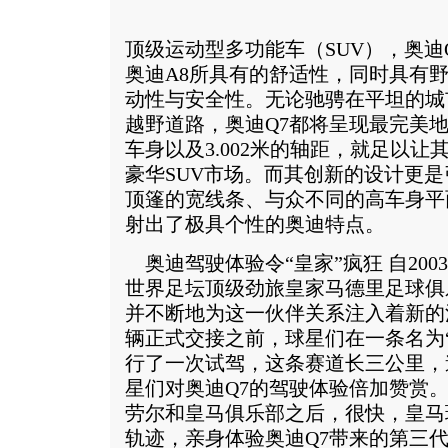
顶级运动型多功能车（SUV），奥迪
奥迪A8所具有的舒适性，同时具有
动性与安全性。无论驰骋在平坦的城
越野道路，奥迪Q7都将呈现最完美地驾
车身以及3.002米的轴距，就足以
豪华SUV市场。而其创新的设计更是
顶篷的宽线条、与众不同的高车身平
射出了极具个性的奥迪特点。
奥迪驾驶体验令“皇家”疯狂 自20
世界足坛顶级劲旅皇家马德里足球俱
并不断地为这一伙伴关系注入着新的
辆正式交接之前，球星们在一条名为
行了一次试驾，这条赛道长三公里，
星们对奥迪Q7的驾驶体验倍加赞赏
劳尔和皇马俱乐部之后，很快，皇马
轨迹，亲身体验奥迪Q7带来的第三代