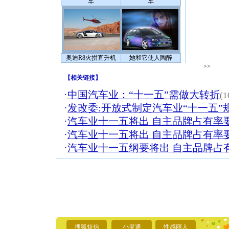
车
车
奥迪R8火拼直升机
她和它使人陶醉
>>
【
相关链接
】
·
中国汽车业：“十一五”需做大转折
(1
·
发改委:开放式制定汽车业“十一五”
·
汽车业十一五将出 自主品牌占有率要
·
汽车业十一五将出 自主品牌占有率要
·
汽车业十一五纲要将出 自主品牌占有
[圣诞节]
你太多，
要平安！
[圣诞节]
搜狐短信
小灵通
性感丽人