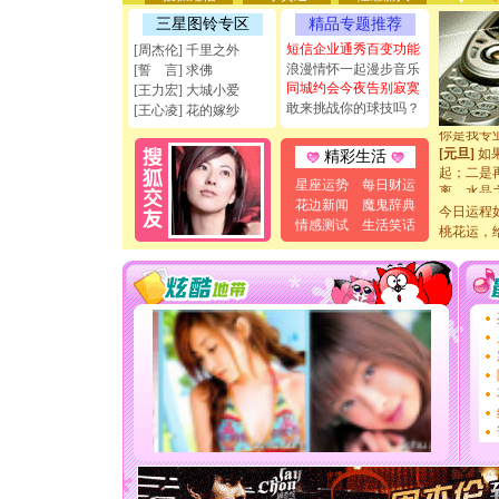
能正大光明
三星图铃专区
精品专题推荐
天都要快
短信企业通秀百变功能
[圣诞节]
[周杰伦] 千里之外
如意,快乐
浪漫情怀一起漫步音乐
[誓 言] 求佛
[元旦]
看
同城约会今夜告别寂寞
[王力宏] 大城小爱
断电。爱
敢来挑战你的球技吗？
[王心凌] 花的嫁纱
你是我专
[元旦]
如
精彩生活
起；二是
离。水晶
星座运势
每日财运
[元旦]
当
花边新闻
魔鬼辞典
今日运程
泣，这痛
情感测试
生活笑话
桃花运，
卖了。水
[春节]
风
颜！冬去
道一声平
[春节]
传
片叶子是
送你一棵
[圣诞节]
你太多，
要平安！
[圣诞节]
能正大光明
天都要快
[圣诞节]