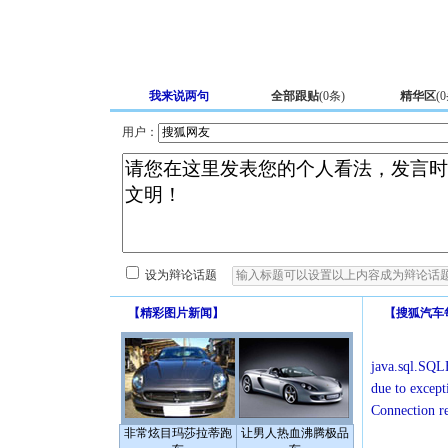
我来说两句
全部跟贴
(
0
条)
精华区
(
0
用户：
设为辩论话题
【
精彩图片新闻
】
【
搜狐汽车
java.sql.SQLE
due to except
Connection r
非常炫目玛莎拉蒂跑
让男人热血沸腾极品