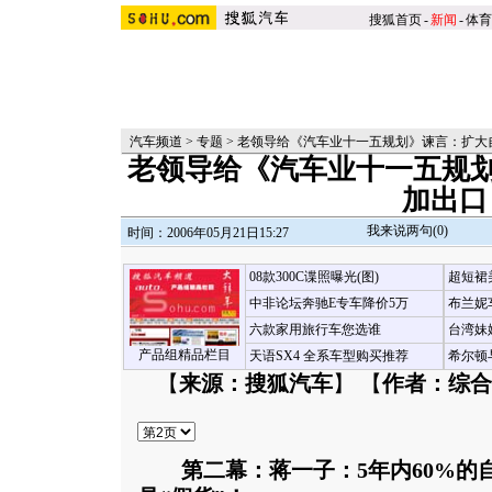
搜狐首页
-
新闻
-
体育
汽车频道
>
专题
>
老领导给《汽车业十一五规划》谏言：扩大
老领导给《汽车业十一五规划
加出口
我来说两句(
0
)
时间：2006年05月21日15:27
08款300C谍照曝光(图)
超短裙
中非论坛奔驰E专车降价5万
布兰妮
六款家用旅行车您选谁
台湾妹
产品组精品栏目
天语SX4 全系车型购买推荐
希尔顿
【
来源：搜狐汽车
】 【
作者：综合
第二幕：蒋一子：5年内60%的