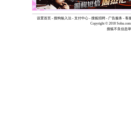
如意,快乐
[元旦]
看
断电。爱
你是我专
设置首页
-
搜狗输入法
-
支付中心
-
搜狐招聘
-
广告服务
-
客
[元旦]
如
Copyright © 2018 Sohu.com I
起；二是
搜狐不良信息
离。水晶
[元旦]
当
泣，这痛
卖了。水
[春节]
风
颜！冬去
道一声平
[春节]
传
片叶子是
送你一棵