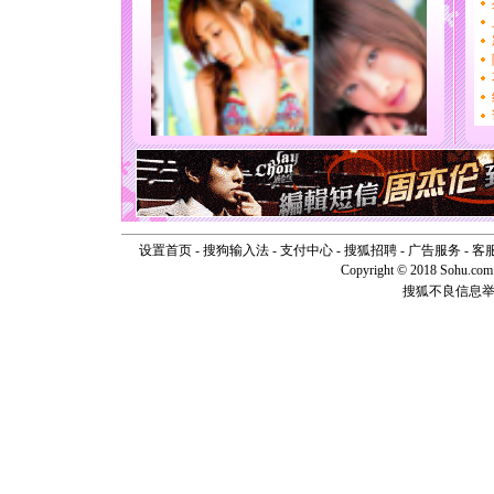
[春节]
传
片叶子是
送你一棵
[圣诞节]
你太多，
要平安！
[圣诞节]
能正大光明
天都要快
[圣诞节]
如意,快乐
[元旦]
看
断电。爱
你是我专
设置首页
-
搜狗输入法
-
支付中心
-
搜狐招聘
-
广告服务
-
客
[元旦]
如
Copyright © 2018 Sohu.com I
起；二是
搜狐不良信息
离。水晶
[元旦]
当
泣，这痛
卖了。水
[春节]
风
颜！冬去
道一声平
[春节]
传
片叶子是
送你一棵