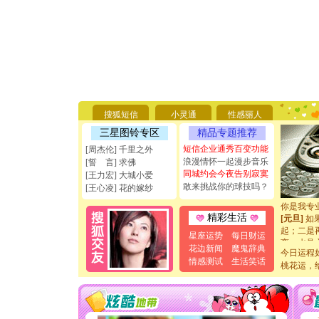
[圣诞节]
你太多，
要平安！
搜狐短信
小灵通
性感丽人
[圣诞节]
能正大光明
三星图铃专区
精品专题推荐
天都要快
短信企业通秀百变功能
[周杰伦] 千里之外
[圣诞节]
浪漫情怀一起漫步音乐
[誓 言] 求佛
如意,快乐
同城约会今夜告别寂寞
[王力宏] 大城小爱
[元旦]
看
敢来挑战你的球技吗？
[王心凌] 花的嫁纱
断电。爱
你是我专
[元旦]
如
精彩生活
起；二是
星座运势
每日财运
离。水晶
花边新闻
魔鬼辞典
[元旦]
当
今日运程
情感测试
生活笑话
泣，这痛
桃花运，
卖了。水
[春节]
风
颜！冬去
道一声平