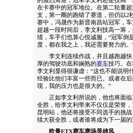
的激烈角逐，冠军李文利还是技高一
在卡赛中的冠军地位。在第二轮董超
支，第一圈的跑错了赛道，但仍以2
赛中，冯晟作为新晋南昌站冠军，车
超越一段时间后，李文利技高一筹，
绩，车手们也算心悦诚服，“冠军倒
度，都在我之上，我还需要努力的。
李文利连续作战，并且越跑越快
厚的驾驶功底和娴熟的
赛车
技巧。在
李文利显得很谦虚：“这也不能说明
经验比他们丰富一些而已。或者在后
现，我的压力也是很大的。”
正如李文利所说的，他也将面临
全胜，给李文利带来不仅仅是荣誉，
昆明站，他还将接受不同选手的挑战
续大获全胜，或者谁将成为下一届的
欧曼ETX赛车赛场显雄风