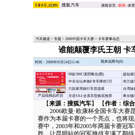
搜狐首页
-
新闻
-
体育
汽车频道
>
专题
>
2006中国卡车大赛
>
卡车赛事动态
谁能颠覆李氏王朝 卡
我来说两句(
0
)
时间：2006年05月24日11:46
08款300C谍照曝光(图)
超短裙
中非论坛奔驰E专车降价5万
布兰妮
六款家用旅行车您选谁
台湾妹
产品组精品栏目
天语SX4 全系车型购买推荐
希尔顿
【
来源：搜狐汽车
】 【
作者：综合
2006欧曼·欧康杯全国卡车大赛
赛作为本届卡赛的一个亮点，也将现
赛中，2003年和2005年两届卡赛
胜，让昆明站的冠军挑战充满了期待