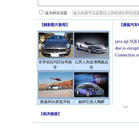
设为辩论话题
【
精彩图片新闻
】
【
搜狐汽车
java.sql.SQLE
due to except
Connection r
非常炫目玛莎拉蒂跑
让男人热血沸腾极品
车
车
奥迪R8火拼直升机
她和它使人陶醉
>>
【
相关链接
】