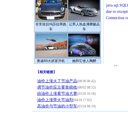
java.sql.SQLE
due to except
Connection r
非常炫目玛莎拉蒂跑
让男人热血沸腾极品
车
车
奥迪R8火拼直升机
她和它使人陶醉
>>
【
相关链接
】
·
油价上涨火了节油产品
(08/30 06:42)
·
调节油价应主要靠税收
(08/02 08:52)
·
由油价上涨看节油大赛
(05/20 16:18)
·
油价上涨带火节油剂
(04/18 17:02)
·
高油价与节油的小型车
(03/24 08:19)
[圣诞节]
你太多，
要平安！
[圣诞节]