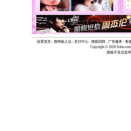
如意,快乐
[元旦]
看
断电。爱
你是我专
[元旦]
如
起；二是
离。水晶
[元旦]
当
设置首页
-
搜狗输入法
-
支付中心
-
搜狐招聘
-
广告服务
泣，这痛
-
客
卖了。水
Copyright © 2018 Sohu.com I
[春节]
风
搜狐不良信息
颜！冬去
道一声平
[春节]
传
片叶子是
送你一棵