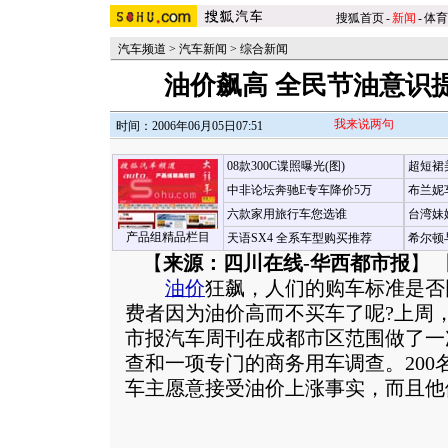
搜狐首页
-
新闻
-
体育
汽车频道
>
汽车新闻
>
综合新闻
油价飙高 全民节油意识提
我来说两句
时间：2006年06月05日07:51
08款300C谍照曝光(图)
超短裙
中非论坛奔驰E专车降价5万
布兰妮
六款家用旅行车您选谁
台湾妹
产品组精品栏目
天语SX4 全系车型购买推荐
希尔顿
【
来源：四川在线-华西都市报
】 
油价
狂飙，人们的购车标准是否
费者因为油价高而不买车了呢?上周
市报汽车周刊在成都市区范围做了一次
查和一项专门的商务用车调查。200
车主愿意接受油价上涨事实，而且他