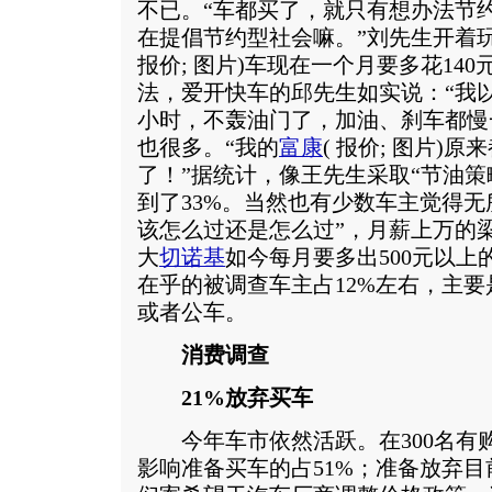
不已。“车都买了，就只有想办法节
在提倡节约型社会嘛。”刘先生开着
报价
;
图片
)车现在一个月要多花14
法，爱开快车的邱先生如实说：“我以
小时，不轰油门了，加油、刹车都慢
也很多。“我的
富康
(
报价
;
图片
)原来
了！”据统计，像王先生采取“节油策
到了33%。当然也有少数车主觉得无
该怎么过还是怎么过”，月薪上万的
大
切诺基
如今每月要多出500元以
在乎的被调查车主占12%左右，主要
或者公车。
消费调查
21%放弃买车
今年车市依然活跃。在300名有
影响准备买车的占51%；准备放弃目