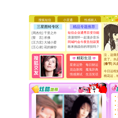
能正大光明
天都要快
[圣诞节]
如意,快乐
搜狐短信
小灵通
性感丽人
[元旦]
看
断电。爱
三星图铃专区
精品专题推荐
你是我专
短信企业通秀百变功能
[周杰伦] 千里之外
[元旦]
如
浪漫情怀一起漫步音乐
[誓 言] 求佛
起；二是
同城约会今夜告别寂寞
[王力宏] 大城小爱
离。水晶
敢来挑战你的球技吗？
[王心凌] 花的嫁纱
[元旦]
当
泣，这痛
卖了。水
精彩生活
[春节]
风
星座运势
每日财运
颜！冬去
花边新闻
魔鬼辞典
道一声平
今日运程
情感测试
生活笑话
[春节]
传
桃花运，
片叶子是
送你一棵
[圣诞节]
你太多，
要平安！
[圣诞节]
能正大光明
天都要快
[圣诞节]