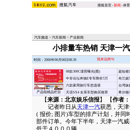
搜狐首页
-
新闻
-
体育
汽车频道
>
汽车新闻
>
产业新闻
小排量车热销 天津一
我来说两句
时间：2006年06月08日08:39
08款300C谍照曝光(图)
超短裙
中非论坛奔驰E专车降价5万
布兰妮
六款家用旅行车您选谁
台湾妹
产品组精品栏目
天语SX4 全系车型购买推荐
希尔顿
【
来源：北京娱乐信报
】 【
作者：
记者昨日从
天津一汽
获悉，天津
(
报价
;
图片
)车型的排产计划，并同
部件订单。今年下半年，天津一汽威
低于４０００辆。