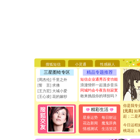
[圣诞节]
你太多，
要平安！
搜狐短信
小灵通
性感丽人
[圣诞节]
能正大光明
三星图铃专区
精品专题推荐
天都要快
短信企业通秀百变功能
[周杰伦] 千里之外
[圣诞节]
浪漫情怀一起漫步音乐
[誓 言] 求佛
如意,快乐
同城约会今夜告别寂寞
[王力宏] 大城小爱
[元旦]
看
敢来挑战你的球技吗？
[王心凌] 花的嫁纱
断电。爱
你是我专
[元旦]
如
精彩生活
起；二是
星座运势
每日财运
离。水晶
花边新闻
魔鬼辞典
[元旦]
今日运程
当
情感测试
生活笑话
泣，这痛
桃花运，
卖了。水