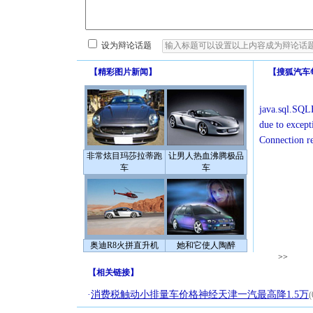
设为辩论话题
【
精彩图片新闻
】
【
搜狐汽车
java.sql.SQLE
due to except
Connection r
非常炫目玛莎拉蒂跑
让男人热血沸腾极品
车
车
奥迪R8火拼直升机
她和它使人陶醉
>>
【
相关链接
】
·
消费税触动小排量车价格神经天津一汽最高降1.5万
(