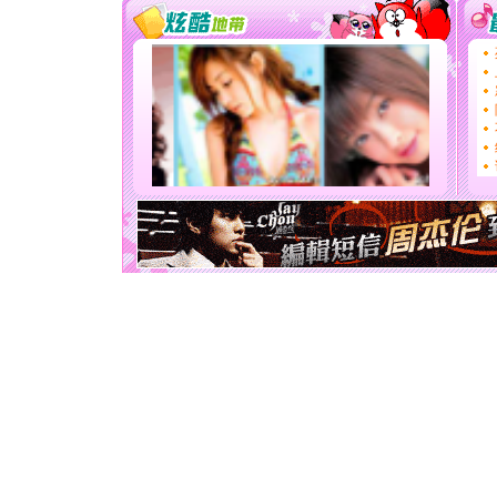
[春节]
风
颜！冬去
道一声平
[春节]
传
片叶子是
送你一棵
[圣诞节]
你太多，
要平安！
[圣诞节]
能正大光明
天都要快
[圣诞节]
如意,快乐
[元旦]
看
断电。爱
你是我专
[元旦]
如
起；二是
离。水晶
[元旦]
当
泣，这痛
卖了。水
[春节]
风
颜！冬去
道一声平
[春节]
传