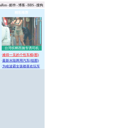
naRen
-
邮件
-
博客
-
BBS
-
搜狗
精彩推荐
台湾槟榔西施专诱司机
·
难得一见的个性车模(图)
·
最新水陆两用汽车(组图)
·
为啥波霸女孩都喜欢玩车