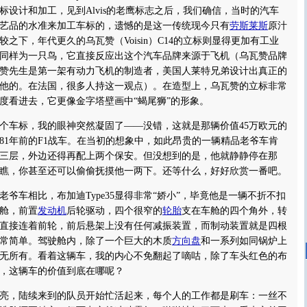
标设计和加工，见到Alvis的老鹰标志之后，我们确信，当时的汽车
艺品的水准来加工车标的，遗憾的是这一传统现今只有
劳斯莱斯
原汁
之下，年代更久的乌瓦赞（Voisin）C14的立标则显得更加有工业
同样为一只鸟，它直接反应出这个汽车品牌来源于飞机（乌瓦赞品牌
赞先生是第一架有动力飞机的制造者，美国人莱特兄弟设计出真正的
他的。在法国，很多人持这一观点）。在造型上，乌瓦赞的立标非常
度看进去，它更像金字塔壁画中“蝎尾狮”的形象。
车标，我的眼神突然凝固了——没错，这就是那辆价值45万欧元的
81年前的F1战车。在当初的想象中，如此昂贵的一辆精品老爷车肯
三层，外边还得再配上两个保安。但没想到的是，他就静静停在那
瞧，你甚至还可以偷偷抚摸他一两下。还等什么，好好欣赏一番吧。
车相比，布加迪Type35显得非常“娇小”，毕竟他是一辆不折不扣
舱，前置
发动机
后轮驱动，四个很窄的
轮胎
支在车舱的四个角外，转
直接连着前轮，前后悬架上没有任何减振装置，而制动装置就是四根
常简单。驾驶舱内，除了一个巨大的木质
方向盘
和一系列如同锅炉上
无所有。看着这辆车，我的内心不免翻起了嘀咕，除了车头红色的布
龄，这辆车的价值到底在哪呢？
，陆续来到的队员开始忙活起来，每个人的工作都是刷车：一丝不