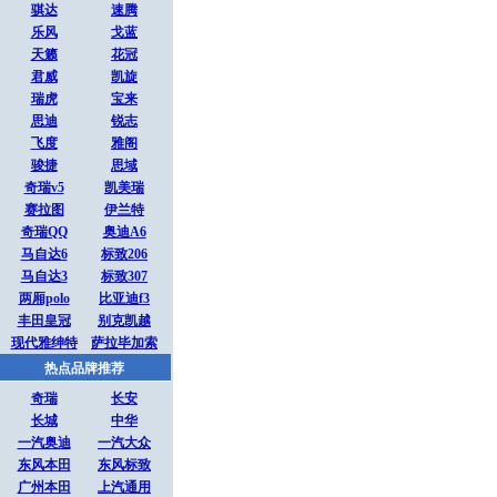
骐达
速腾
乐风
戈蓝
天籁
花冠
君威
凯旋
瑞虎
宝来
思迪
锐志
飞度
雅阁
骏捷
思域
奇瑞v5
凯美瑞
赛拉图
伊兰特
奇瑞QQ
奥迪A6
马自达6
标致206
马自达3
标致307
两厢polo
比亚迪f3
丰田皇冠
别克凯越
现代雅绅特
萨拉毕加索
热点品牌推荐
奇瑞
长安
长城
中华
一汽奥迪
一汽大众
东风本田
东风标致
广州本田
上汽通用