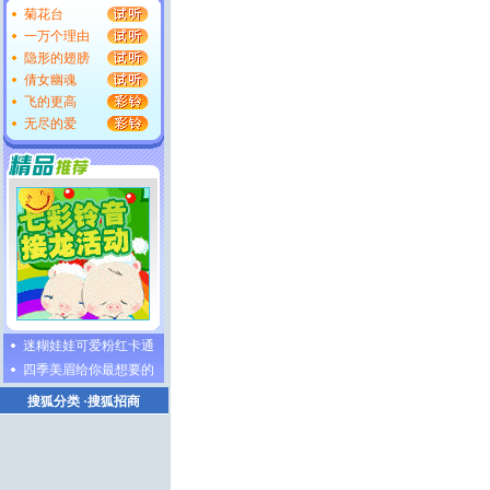
菊花台
一万个理由
隐形的翅膀
倩女幽魂
飞的更高
无尽的爱
迷糊娃娃可爱粉红卡通
四季美眉给你最想要的
搜狐分类
·
搜狐招商