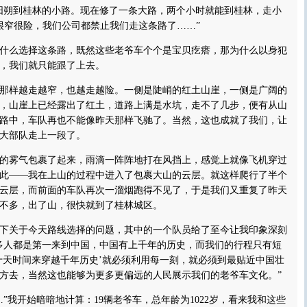
朔到桂林的小路。现在修了一条大路，两个小时就能到桂林，走小
很窄很险，我们公司都禁止我们走这条路了……”
么选择这条路，既然这些老爷车个个是宝贝疙瘩，那为什么以身犯
，我们就只能跟了上去。
样越走越窄，也越走越险。一侧是陡峭的红土山崖，一侧是广阔的
，山崖上已经露出了红土，道路上满是水坑，走不了几步，便有从山
路中，车队再也不能像昨天那样飞驰了。当然，这也成就了我们，让
大部队走上一段了。
雾气包裹了起来，雨滴一阵阵地打在风挡上，感觉上就像飞机穿过
此——我在上山的过程中进入了包裹大山的云层。就这样爬行了半个
云层，而前面的车队再次一溜烟跑得不见了，于是我们又重复了昨天
不多，出了山，很快就到了桂林城区。
关于今天路线选择的问题，其中的一个队员给了至今让我印象深刻
多人都是第一来到中国，中国有上千年的历史，而我们的行程只有短
十天时间来穿越千年历史’就必须利用每一刻，就必须到最贴近中国壮
方去，当然这也能够为更多更偏远的人民展示我们的老爷车文化。”
我开始暗暗地计算：19辆老爷车，总年龄为1022岁，看来我和这些