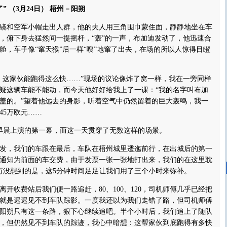
” （3月24日） 梧州－阳朔
和空军小帽走出人群，他的夫人用三角围巾蒙住面，静静地坐在车
，俯下身去猛然间一提摇杆，“轰”的一声，布加迪发动了，他迅速合
舱，车子像“窜天猴”后一样“嗖”地窜了出去，在场的所以人惊得目瞪
这家伙能跑得这么快……”现场的议论像炸了窝一样，我在一旁同样
疑这辆车能不能动，而今天他好好给我上了一课：“我的名字叫布加
盖的。”望着他远去的身影，听着空气中仍然留着的巨大轰鸣，我一
45万欧元……
早晨上演的第一幕，而这一天贯穿了无数这样的场景。
，我们的车跟在最后，车队在梧州城里逶迤前行，在出城后的第一
通知为前面的车交费，由于发票一张一张地打出来，我们的在这里耽
万没想到的是，这5分钟时间足足让我们用了三个小时来弥补。
收费站后我们便一路追赶，80、100、120，司机师傅几乎已经把
就是迟迟见不到车队踪影。一度我还以为我们走错了路，但司机师傅
阳朔只有这一条路，狠下心继续追吧。半个小时后，我们追上了随队
，但仍然见不到车队的踪迹，我心中暗想：这帮家伙到底跑得有多快