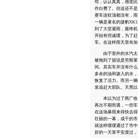
苟，认认真真，感觉比
作白费了。但这还不是
赛车连软顶都没有，雨
一辆是著名的捷豹XK
到了大堂避雨，最终机
开始有些减缓，为了赶
车。在这样雨天里布加
由于室外的水汽太大
被拖到了据说是劳斯莱
间。其实车并没有什么
多余的油和渗入的水，
恢复了活力。而另一辆
发追赶大部队。天黑以
本以为过了两广收费
再次不期而遇，一些车
在这场暴雨来得快去得
壮丽的一幕，成千的市
就这样缓缓通过了市中
折的一天算平安渡过，