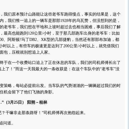
我们原本预计山路能让这些老爷车跑得慢点，事实的结果是，这个
内，我们惟一追上的一辆车是那部1928年的乌瓦赞，但没想到的是，
的老爷车，我们想在平地和上坡时超过去也相当困难，事后我们了解
子，最高也能跑到120公里/小时，至于那几部跑车出身的老爷车：比如
L300、阿斯顿?马丁DB2、XK型的几部捷豹，当然还有那部布加迪，都
/小时以上，有些车的极速更是达到了200公里/小时以上，就凭借我们
面包，压根就别想追上人家。
于在一个收费站口追上了正在休息的车队，我们的司机师傅长出了
追上了！”而这一天我最大的一条收获是：在这个车队中的“老爷车”没
策略，每站必提前出发。当车队的气势汹汹的一辆辆超过我们的时
住机会留下了他们飞驰的身影。
（3月25日） 阳朔－桂林
？干嘛非走那条路呀！”司机师傅再次抱怨起来。
追问道。