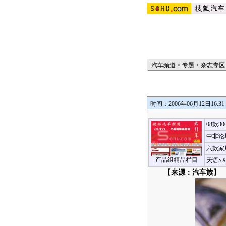
汽车频道
>
专题
>
杂志专区
时间：2006年06月12日16:31
08款3
中非论
六款家
产品组精品栏目
天语S
【
来源：汽车族
】 