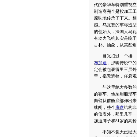
代的豪华车特别重视立
制造商完全是按加工工
原味地传承了下来。相较
感。乌瓦赞的车标造型
的创始人，法国人乌瓦
有动力飞机其实是晚于
古朴、抽象，从某些角
目光扫过一个接一个
布加迪
，那辆传说中的
定会被包裹得里三层外
里，毫无遮挡，任君观
与这里绝大多数的老爷
的赛车。他采用船形车
向臂从前舱底部伸出来
线闸，整个
底盘
结构非
的仪表外，那里几乎一
加迪牌子和81岁的高
不知不觉天已经大亮