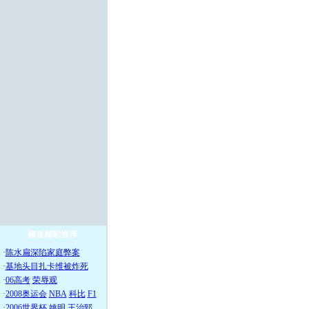
频道精彩推荐
·
陈水扁深陷家庭弊案
·
基地头目扎卡维被炸死
·
06高考
荣辱观
·
2008奥运会
NBA
科比
F1
·
2006世界杯
姚明
王治郅