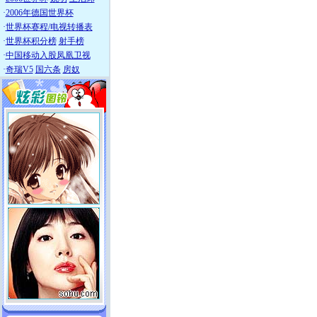
·
2006年德国世界杯
·
世界杯赛程/电视转播表
·
世界杯积分榜
射手榜
·
中国移动入股凤凰卫视
·
奇瑞V5
国六条
房奴