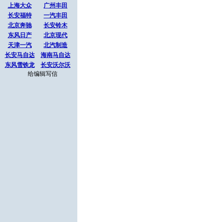
上海大众
广州丰田
长安福特
一汽丰田
北京奔驰
长安铃木
东风日产
北京现代
天津一汽
北汽制造
长安马自达
海南马自达
东风雪铁龙
长安沃尔沃
给编辑写信