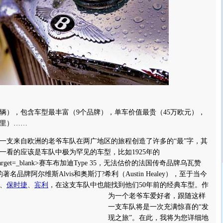
），包含车型最丰富（9个品牌），单车价值最贵（45万欧元），
公里）……
一支来自欧洲的老爷车队在两广地区的旅程创造了许多的“最”字，其
一看的应该是车队中极为罕见的车型，比如1925年的
com/' target=_blank>赛车布加迪Type 35，无法估价的法国传奇品牌乌瓦赞
的著名品牌阿尔维斯Alvis和奥斯汀?希利（Austin Healey），至于当今
、
保时捷
、
宾利
，在这支车队中也能找到他们50年前的经典车型。
作
为一个老爷车爱好者，跟随这样
一支车队将是一次充满惊喜的“发
现之旅”。在此，我将为您详细地