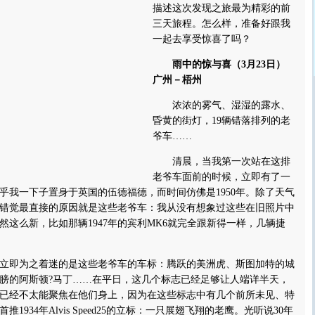
描述这次发现之旅最为精彩的前
三天旅程。怎么样，准备好跟我
一起去享受惊喜了吗？
雨中的惊与喜（3月23日）
广州－梧州
浓浓的雾气、湿湿的露水、
昏黄的街灯，19辆错落排列的老
爷车……
清晨，当我第一次站在这排
老爷车面前的时候，立即有了一
乎我一下子置身于英国的伍德福德，而时间仿佛是1950年。除了天气
错觉最直接的原因就是这些老爷车：我从没有想象过这些在旧照片中
然这么新，比如那辆1947年的宾利MK6就完全跟新得一样，几辆捷
即为之着迷的是这些老爷车的车标：腾跃的美洲虎、斯图加特的城
膀的阿斯顿?马丁……在平日，这几个标志已经足够让人端详半天，
已经不太能聚焦在他们身上，因为在这些标志中有几个前所未见、特
1934年Alvis Speed25的立标：一只展翅飞翔的老鹰。光听说30年