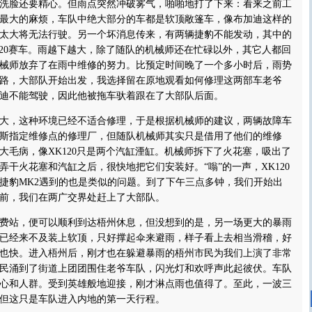
洗脸还要精心。但雨点突然冲破雾气，啪啪地打了下来：看来之前工
最大的麻烦，车队中绝大部分的车都是软顶敞篷车，像布加迪这样的
太大将无法行驶。另一个坏消息传来，有两辆捷豹不能发动，其中的
120赛车。雨越下越大，除了随队的机械师还在忙碌以外，其它人都回
械师放弃了在雨中维修的努力。比预定时间晚了一个多小时后，雨势
路，大部队开始出发，我选择留在原地观看如何修理这两部车老爷
迪不能驾驶，因此他被拖车驮着跟在了大部队后面。
，这种环境已经不适合修理，于是根据机械师的建议，两辆故障车
斯指定维修点的修理厂，但随队机械师其实只是借用了他们的维修
大毛病，像XK120只是两个汽缸湮缸。机械师拆下了火花塞，吸出了
弄干火花塞和汽缸之后，很快地把它们安装好。“嗡”的一声，XK120
捷豹MK2遇到的也是类似的问题。到了下午三点多钟，我们开始出
前，我们在两广交界处赶上了大部队。
站，便可以顺利到达梧州休息，但没想到的是，另一场更大的暴雨
已经来不及装上软顶，只好撑起伞来避雨，样子看上去相当滑稽，好
也快。进入梧州后，刚才也在躲避暴雨的梧州市民为我们上演了非常
民涌到了街道上团团围住老爷车队，闪光灯和欢呼声此起彼伏。车队
心和人群。受到英雄般地迎接，刚才淋点雨也值得了。至此，一波三
但这只是车队进入内地的第一天行程。