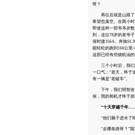
呀？
再往后就是山路了，
希望也落空。在两小时
即使这样一部爷爷岁数
到，这位78岁的老爷
保时捷356A、奔驰S
能轻松的跑到160公里
这部已经有些烧机油的
三个小时后，我们终
一口气：“老天，终于
有一辆是“老破车”。
下午，我们明智改变
候，我的相机才终于抓
“十天穿越千年……”
“他们脑子进水了吧
“走哪条路呀？”我