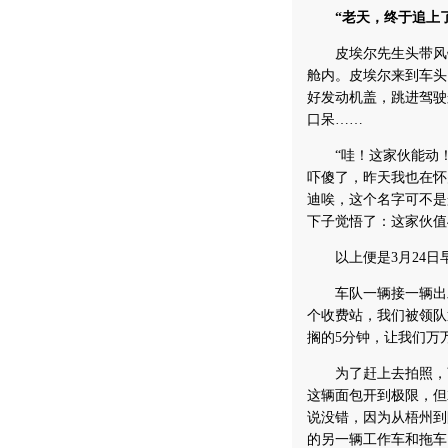
“老天，终于追上了
皮埃尔先生头带风镜
舱内。皮埃尔来到车头
好发动机盖，跳进驾驶
口呆……
“哇！这家伙能动！
吓傻了，昨天我也在怀
迪唉，这个名字可不是
下子觉悟了：这家伙值
以上便是3月24日
车队一辆接一辆出发
个收费站，我们被领队
搁的5分钟，让我们万
为了赶上去拍照，离开
这辆面包开到极限，但
说没错，因为从梧州到
的另一辆工作车和拖车