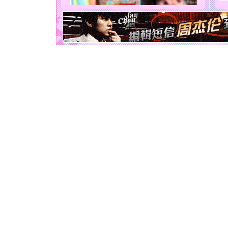
能正大光明
天都要快
[圣诞节]
如意,快乐
[元旦]
看
断电。爱
你是我专
[元旦]
如
起；二是
离。水晶
[元旦]
当
泣，这痛
卖了。水
[春节]
风
颜！冬去
道一声平
[春节]
传
片叶子是
送你一棵