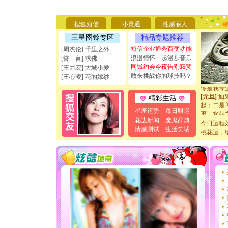
你太多，
要平安！
搜狐短信
小灵通
性感丽人
[圣诞节]
能正大光明
三星图铃专区
精品专题推荐
天都要快
短信企业通秀百变功能
[周杰伦] 千里之外
[圣诞节]
浪漫情怀一起漫步音乐
[誓 言] 求佛
如意,快乐
同城约会今夜告别寂寞
[王力宏] 大城小爱
[元旦]
看
敢来挑战你的球技吗？
断电。爱
[王心凌] 花的嫁纱
你是我专
[元旦]
如
精彩生活
起；二是
星座运势
每日财运
离。水晶
[元旦]
当
花边新闻
魔鬼辞典
今日运程
泣，这痛
情感测试
生活笑话
桃花运，
卖了。水
[春节]
风
颜！冬去
道一声平
[春节]
传
片叶子是
送你一棵
[圣诞节]
你太多，
要平安！
[圣诞节]