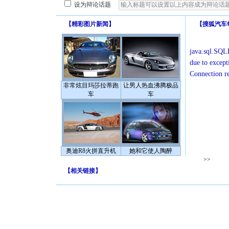
设为辩论话题
【
精彩图片新闻
】
【
搜狐汽车
java.sql.SQLE
due to except
Connection r
非常炫目玛莎拉蒂跑
让男人热血沸腾极品
车
车
奥迪R8火拼直升机
她和它使人陶醉
>>
【
相关链接
】
[圣诞节]