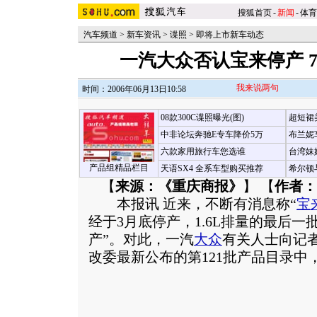
搜狐首页
-
新闻
-
体育
汽车频道
>
新车资讯
>
谍照
>
即将上市新车动态
一汽大众否认宝来停产 
我来说两句
时间：2006年06月13日10:58
08款300C谍照曝光(图)
超短裙
中非论坛奔驰E专车降价5万
布兰妮
六款家用旅行车您选谁
台湾妹
产品组精品栏目
天语SX4 全系车型购买推荐
希尔顿
【
来源：《重庆商报》
】 【
作者：
本报讯 近来，不断有消息称“
宝
经于3月底停产，1.6L排量的最后一
产”。对此，一汽
大众
有关人士向记
改委最新公布的第121批产品目录中