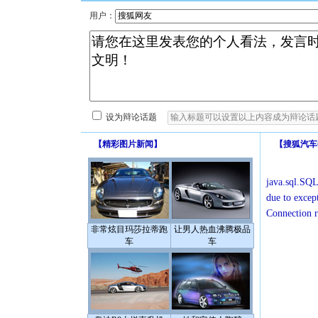
用户：
设为辩论话题
【
精彩图片新闻
】
【
搜狐汽车
java.sql.SQL
due to excep
Connection r
非常炫目玛莎拉蒂跑
让男人热血沸腾极品
车
车