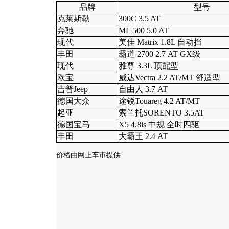
品牌
型号
克莱斯勒
300C 3.5 AT
奔驰
ML 500 5.0 AT
现代
美佳 Matrix 1.8L 自动挡
丰田
霸道 2700 2.7 AT GX级
现代
雅尊 3.3L 顶配型
欧宝
威达Vectra 2.2 AT/MT 舒适型
吉普Jeep
自由人 3.7 AT
德国大众
途锐Touareg 4.2 AT/MT
起亚
索兰托SORENTO 3.5AT
德国宝马
X5 4.8is 中规 全时四驱
丰田
大霸王 2.4 AT
价格由网上车市提供