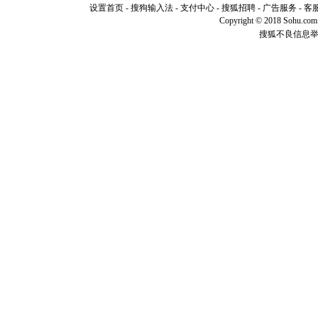
设置首页
-
搜狗输入法
-
支付中心
-
搜狐招聘
-
广告服务
-
客
你是我专
Copyright © 2018 Sohu.com I
[元旦]
如
搜狐不良信息
起；二是
离。水晶
[元旦]
当
泣，这痛
卖了。水
[春节]
风
颜！冬去
道一声平
[春节]
传
片叶子是
送你一棵