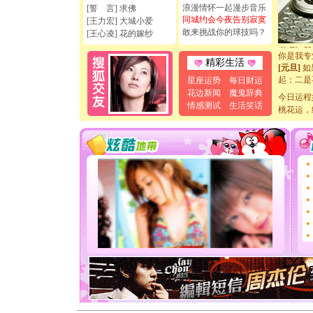
[圣诞节]
浪漫情怀一起漫步音乐
[誓 言] 求佛
如意,快
同城约会今夜告别寂寞
[王力宏] 大城小爱
[元旦]
看
敢来挑战你的球技吗？
[王心凌] 花的嫁纱
断电。爱
你是我专
精彩生活
[元旦]
如
起；二是
星座运势
每日财运
离。水晶
花边新闻
魔鬼辞典
今日运程
[元旦]
当
情感测试
生活笑话
泣，这痛
桃花运，
卖了。水
[春节]
风
颜！冬去
道一声平
[春节]
传
片叶子是
送你一棵
[圣诞节]
你太多，
要平安！
[圣诞节]
能正大光
天都要快
[圣诞节]
如意,快
[元旦]
看
断电。爱