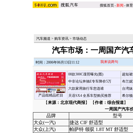
搜狐首页
-
新闻
-
体育
汽车频道
>
购车资讯
>
市场动态
汽车市场：一周国产汽
我来说两句
时间：2006年06月13日11:12
08款300C谍照曝光(图)
超短裙
中非论坛奔驰E专车降价5万
布兰妮
六款家用旅行车您选谁
台湾妹
产品组精品栏目
天语SX4 全系车型购买推荐
希尔顿
【
来源：北京现代商报
】 【
作者：综合报道
】
一周国产汽车
品牌
型号
大众(一汽)
捷达 CIF 舒适型
大众(上汽)
帕萨特 领驭 1.8T MT 舒适型