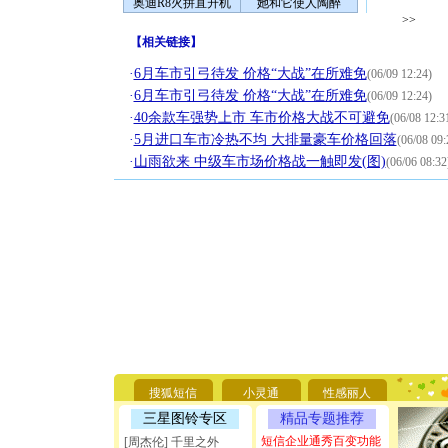
奥迪R8火拼直升机
她和它使人陶醉
>>
【
相关链接
】
·
6月车市引弓待发 价格“大战”在所难免
(06/09 12:24)
·
6月车市引弓待发 价格“大战”在所难免
(06/09 12:24)
·
40余款车强势上市 车市价格大战不可避免
(06/08 12:3
·
5月进口车市冷热不均 大排量豪车价格回落
(06/08 09:
·
山雨欲来 中级车市场价格战一触即发(图)
(06/06 08:32
[圣诞节]
你太多，
要平安！
搜狐短信
小灵通
性感丽人
[圣诞节]
三星图铃专区
精品专题推荐
能正大光
天都要快
短信企业通秀百变功能
[周杰伦] 千里之外