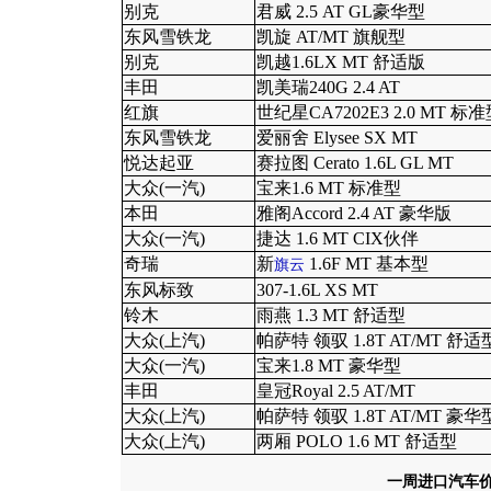
别克
君威 2.5 AT GL豪华型
东风雪铁龙
凯旋 AT/MT 旗舰型
别克
凯越1.6LX MT 舒适版
丰田
凯美瑞240G 2.4 AT
红旗
世纪星CA7202E3 2.0 MT 标
东风雪铁龙
爱丽舍 Elysee SX MT
悦达起亚
赛拉图 Cerato 1.6L GL MT
大众(一汽)
宝来1.6 MT 标准型
本田
雅阁Accord 2.4 AT 豪华版
大众(一汽)
捷达 1.6 MT CIX伙伴
奇瑞
新
1.6F MT 基本型
旗云
东风标致
307-1.6L XS MT
铃木
雨燕 1.3 MT 舒适型
大众(上汽)
帕萨特 领驭 1.8T AT/MT 舒适
大众(一汽)
宝来1.8 MT 豪华型
丰田
皇冠Royal 2.5 AT/MT
大众(上汽)
帕萨特 领驭 1.8T AT/MT 豪华
大众(上汽)
两厢 POLO 1.6 MT 舒适型
一周进口汽车