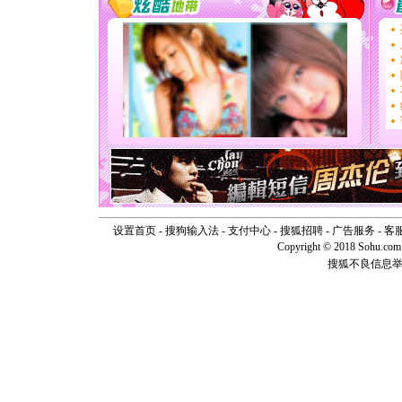
道一声平
[春节]
传
片叶子是
送你一棵
[圣诞节]
你太多，
要平安！
[圣诞节]
能正大光明
天都要快
[圣诞节]
如意,快乐
[元旦]
看
断电。爱
你是我专
设置首页
-
搜狗输入法
-
支付中心
-
搜狐招聘
-
广告服务
-
客
[元旦]
如
Copyright © 2018 Sohu.com I
起；二是
搜狐不良信息
离。水晶
[元旦]
当
泣，这痛
卖了。水
[春节]
风
颜！冬去
道一声平
[春节]
传
片叶子是