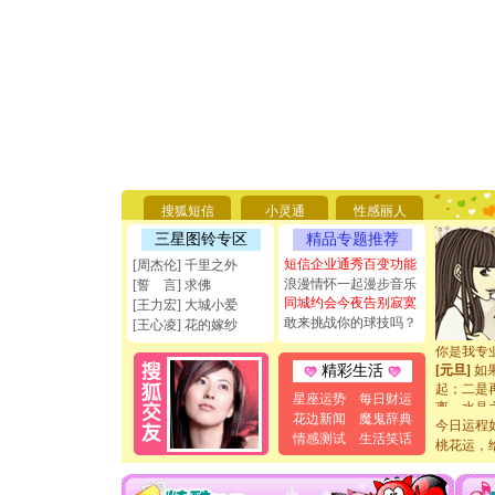
[圣诞节]
你太多，
要平安！
[圣诞节]
搜狐短信
小灵通
性感丽人
能正大光明
三星图铃专区
精品专题推荐
天都要快
短信企业通秀百变功能
[周杰伦] 千里之外
[圣诞节]
浪漫情怀一起漫步音乐
[誓 言] 求佛
如意,快乐
同城约会今夜告别寂寞
[元旦]
看
[王力宏] 大城小爱
敢来挑战你的球技吗？
断电。爱
[王心凌] 花的嫁纱
你是我专
[元旦]
如
精彩生活
起；二是
离。水晶
星座运势
每日财运
[元旦]
当
花边新闻
魔鬼辞典
今日运程
泣，这痛
情感测试
生活笑话
桃花运，
卖了。水
[春节]
风
颜！冬去