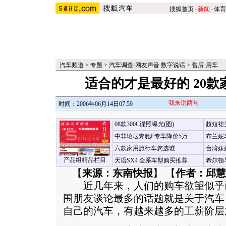
搜狐首页
-
新闻
-
体育
汽车频道
>
专题
>
汽车调查-网友声音 数字说话
>
售后·用车
适合的才是最好的 20
我来说两句
时间：2006年06月14日07:59
08款300C谍照曝光(图)
超短裙
中非论坛奔驰E专车降价5万
布兰妮
六款家用旅行车您选谁
台湾妹
产品组精品栏目
天语SX4 全系车型购买推荐
希尔顿
【
来源：东南快报
】 【
作者：邱慧
近几年来，人们的购车欲望似乎
围朋友谈论最多的话题就是关于汽车
自己的汽车，有越来越多的工薪阶层