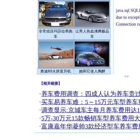
java.sql.SQLE
due to except
Connection r
非常炫目玛莎拉蒂跑
让男人热血沸腾极品
车
车
奥迪R8火拼直升机
她和它使人陶醉
>>
【
相关链接
】
·
养车费用调查：四成人认为养车贵
·
买车易养车难：5～15万元车型养车
·
调查显示:京城车主每月养车费用达13
·
5万-30万元15款畅销车型养车费用
·
富康嘉年华菱帅3款经济型车养车费