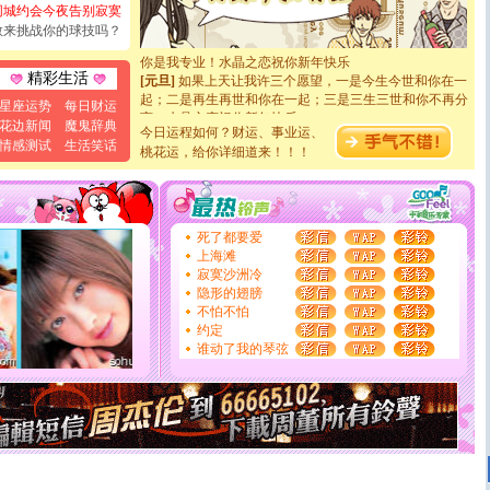
同城约会今夜告别寂寞
[元旦]
看到你我会触电；看不到你我要充电；没有你我会
敢来挑战你的球技吗？
断电。爱你是我职业，想你是我事业，抱你是我特长，吻
你是我专业！水晶之恋祝你新年快乐
[元旦]
如果上天让我许三个愿望，一是今生今世和你在一
精彩生活
起；二是再生再世和你在一起；三是三生三世和你不再分
星座运势
每日财运
离。水晶之恋祝你新年快乐
花边新闻
魔鬼辞典
[元旦]
当我狠下心扭头离去那一刻，你在我身后无助地哭
今日运程如何？财运、事业运、
情感测试
生活笑话
泣，这痛楚让我明白我多么爱你。我转身抱住你：这猪不
桃花运，给你详细道来！！！
卖了。水晶之恋祝你新年快乐。
[春节]
风柔雨润好月圆，半岛铁盒伴身边，每日尽显开心
颜！冬去春来似水如烟，劳碌人生需尽欢！听一曲轻歌，
道一声平安！新年吉祥万事如愿
死了都要爱
[春节]
传说薰衣草有四片叶子：第一片叶子是信仰，第二
上海滩
片叶子是希望，第三片叶子是爱情，第四片叶子是幸运。
寂寞沙洲冷
送你一棵薰衣草，愿你新年快乐！
隐形的翅膀
[圣诞节]
圣诞节到了，想想没什么送给你的，又不打算给
不怕不怕
你太多，只有给你五千万：千万快乐！千万要健康！千万
约定
要平安！千万要知足！千万不要忘记我！
谁动了我的琴弦
[圣诞节]
不只这样的日子才会想起你,而是这样的日子才
能正大光明地骚扰你,告诉你,圣诞要快乐!新年要快乐!天
天都要快乐噢!
[圣诞节]
奉上一颗祝福的心,在这个特别的日子里,愿幸福,
如意,快乐,鲜花,一切美好的祝愿与你同在.圣诞快乐!
[元旦]
看到你我会触电；看不到你我要充电；没有你我会
断电。爱你是我职业，想你是我事业，抱你是我特长，吻
你是我专业！水晶之恋祝你新年快乐