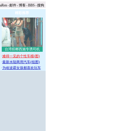
naRen
-
邮件
-
博客
-
BBS
-
搜狗
精彩推荐
台湾槟榔西施专诱司机
·
难得一见的个性车模(图)
·
最新水陆两用汽车(组图)
·
为啥波霸女孩都喜欢玩车