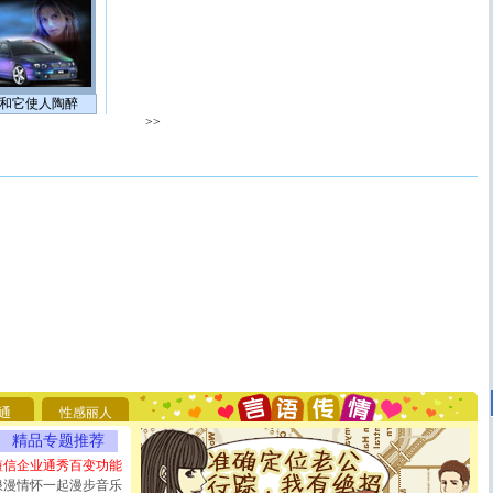
和它使人陶醉
>>
[圣诞节]
圣诞节到了，想想没什么送给你的，又不打算给
你太多，只有给你五千万：千万快乐！千万要健康！千万
要平安！千万要知足！千万不要忘记我！
通
性感丽人
[圣诞节]
不只这样的日子才会想起你,而是这样的日子才
能正大光明地骚扰你,告诉你,圣诞要快乐!新年要快乐!天
精品专题推荐
天都要快乐噢!
短信企业通秀百变功能
[圣诞节]
奉上一颗祝福的心,在这个特别的日子里,愿幸福,
浪漫情怀一起漫步音乐
如意,快乐,鲜花,一切美好的祝愿与你同在.圣诞快乐!