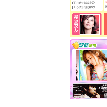
[王力宏] 大城小爱
[王心凌] 花的嫁纱