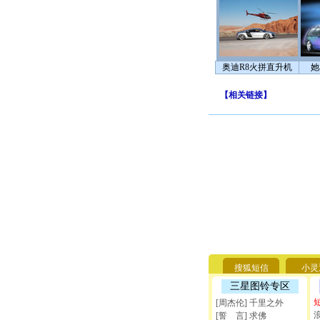
奥迪R8火拼直升机
她
【
相关链接
】
搜狐短信
小灵
三星图铃专区
[周杰伦] 千里之外
[誓 言] 求佛