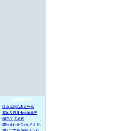
频道精彩推荐
·
陈水扁深陷家庭弊案
·
基地头目扎卡维被炸死
·
06高考
荣辱观
·
2008奥运会
NBA
科比
F1
·
2006世界杯
姚明
王治郅