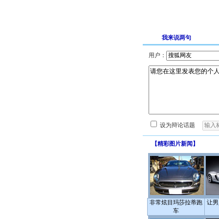
我来说两句
用户：
设为辩论话题
【
精彩图片新闻
】
非常炫目玛莎拉蒂跑
让男
车