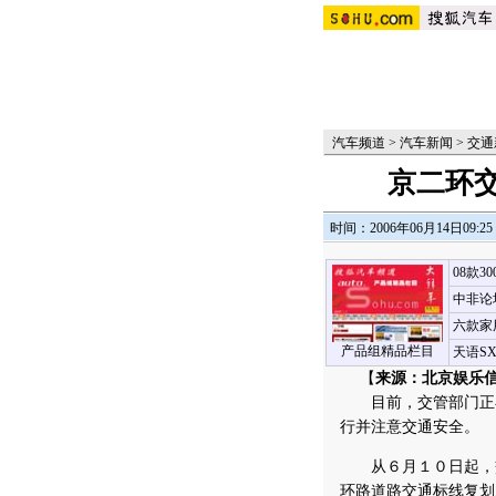
汽车频道
>
汽车新闻
>
交通
京二环
时间：2006年06月14日09:25
08款3
中非论
六款家
产品组精品栏目
天语S
【
来源：北京娱乐
目前，交管部门正在
行并注意交通安全。
从６月１０日起，交
环路道路交通标线复划