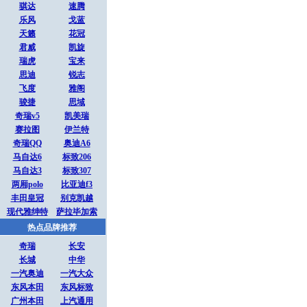
骐达
速腾
乐风
戈蓝
天籁
花冠
君威
凯旋
瑞虎
宝来
思迪
锐志
飞度
雅阁
骏捷
思域
奇瑞v5
凯美瑞
赛拉图
伊兰特
奇瑞QQ
奥迪A6
马自达6
标致206
马自达3
标致307
两厢polo
比亚迪f3
丰田皇冠
别克凯越
现代雅绅特
萨拉毕加索
热点品牌推荐
奇瑞
长安
长城
中华
一汽奥迪
一汽大众
东风本田
东风标致
广州本田
上汽通用