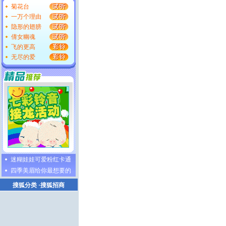
菊花台
一万个理由
隐形的翅膀
倩女幽魂
飞的更高
无尽的爱
迷糊娃娃可爱粉红卡通
四季美眉给你最想要的
搜狐分类
·
搜狐招商