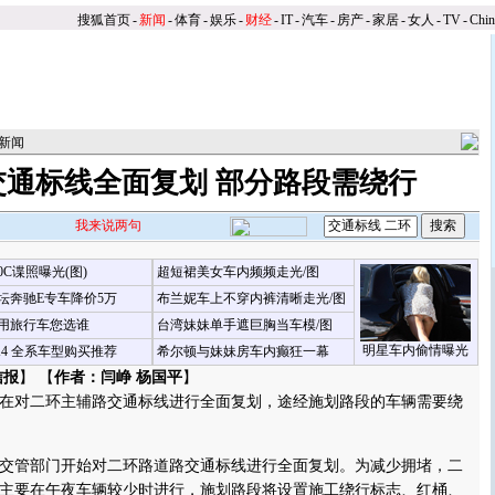
搜狐首页
-
新闻
-
体育
-
娱乐
-
财经
-
IT
-
汽车
-
房产
-
家居
-
女人
-
TV
-
Chi
新闻
交通标线全面复划 部分路段需绕行
我来说两句
00C谍照曝光(图)
超短裙美女车内频频走光/图
坛奔驰E专车降价5万
布兰妮车上不穿内裤清晰走光/图
用旅行车您选谁
台湾妹妹单手遮巨胸当车模/图
明星车内偷情曝光
X4 全系车型购买推荐
希尔顿与妹妹房车内癫狂一幕
信报
】 【
作者：闫峥 杨国平
】
对二环主辅路交通标线进行全面复划，途经施划路段的车辆需要绕
管部门开始对二环路道路交通标线进行全面复划。为减少拥堵，二
主要在午夜车辆较少时进行，施划路段将设置施工绕行标志、红桶、