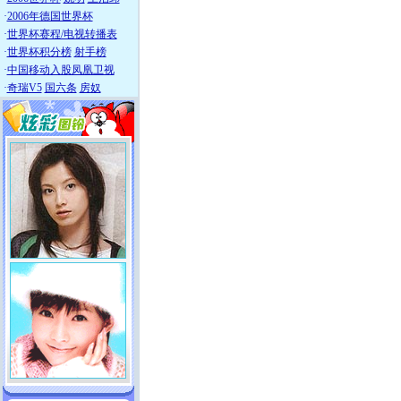
·
2006年德国世界杯
·
世界杯赛程/电视转播表
·
世界杯积分榜
射手榜
·
中国移动入股凤凰卫视
·
奇瑞V5
国六条
房奴