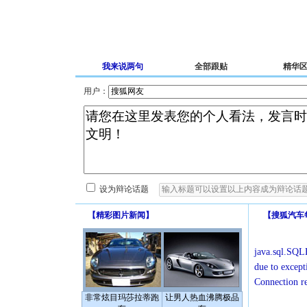
我来说两句
全部跟贴
精华
用户：
设为辩论话题
【
精彩图片新闻
】
【
搜狐汽车
java.sql.SQLE
due to except
Connection r
非常炫目玛莎拉蒂跑
让男人热血沸腾极品