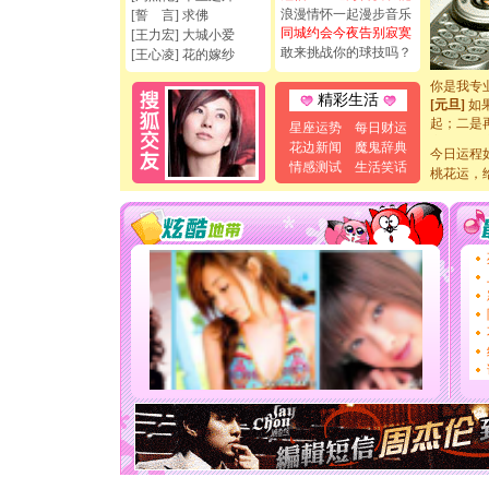
[圣诞节]
浪漫情怀一起漫步音乐
[誓 言] 求佛
如意,快乐
同城约会今夜告别寂寞
[王力宏] 大城小爱
[元旦]
看
敢来挑战你的球技吗？
[王心凌] 花的嫁纱
断电。爱
你是我专
[元旦]
如
精彩生活
起；二是
星座运势
每日财运
离。水晶
花边新闻
魔鬼辞典
[元旦]
今日运程
当
情感测试
生活笑话
泣，这痛
桃花运，
卖了。水
[春节]
风
颜！冬去
道一声平
[春节]
传
片叶子是
送你一棵
[圣诞节]
你太多，
要平安！
[圣诞节]
能正大光明
天都要快
[圣诞节]
如意,快乐
[元旦]
看
断电。爱