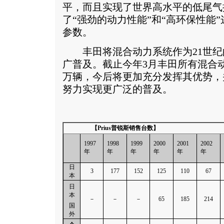
平，而且实现了世界高水平的低尾气
了“强劲的动力性能”和“高环保性能
参数。
丰田将混合动力系统作为21世纪
广普及。截止今年3月丰田所有混合动
万辆，今后将更加充分发挥其优势，
努力实现更广泛的普及。
【
Prius普锐斯销售台数
】
1997
1998
1999
2000
2001
2002
年
年
年
年
年
年
日
3
177
152
125
110
67
本
日
本
－
－
－
65
185
214
国
外