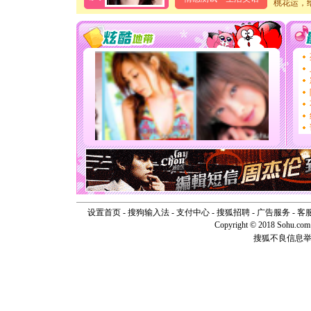
桃花运，
卖了。水
[春节]
风
颜！冬去
道一声平
[春节]
传
片叶子是
送你一棵
[圣诞节]
你太多，
要平安！
[圣诞节]
能正大光明
天都要快
[圣诞节]
如意,快乐
[元旦]
看
断电。爱
你是我专
设置首页
-
搜狗输入法
-
支付中心
-
搜狐招聘
-
广告服务
-
客
[元旦]
如
Copyright © 2018 Sohu.com I
起；二是
搜狐不良信息
离。水晶
[元旦]
当
泣，这痛
卖了。水
[春节]
风
颜！冬去