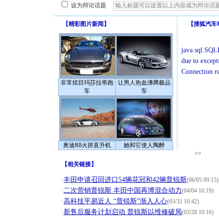
设为辩论话题
【
精彩图片新闻
】
【
搜狐汽车
java.sql.SQLE
due to except
Connection r
非常炫目玛莎拉蒂跑
让男人热血沸腾极品
车
车
奥迪R8火拼直升机
她和它使人陶醉
>>
【
相关链接
】
·
丰田申请召回进口54辆花冠和42辆普锐斯
(06/05 09:15)
·
二次营销普锐斯 丰田中国再博混合动力
(04/04 16:19)
·
高科技平易近人 “普锐斯”渐入人心
(03/31 10:42)
·
新售后服务计划启动 普锐斯以维修破局
(03/28 10:16)