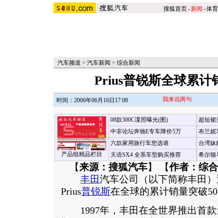
搜狐首页
-
新闻
-
体育
汽车频道
>
汽车新闻
>
综合新闻
Prius普锐斯全球累计
我来说两句
时间：2006年06月16日17:08
08款300C谍照曝光(图)
超短裙
中非论坛奔驰E专车降价5万
布兰妮
六款家用旅行车您选谁
台湾妹
产品组精品栏目
天语SX4 全系车型购买推荐
希尔顿
【
来源：搜狐汽车
】 【
作者：综合
丰田
汽车公司（以下简称丰田）
Prius
普锐斯
在全球的累计销量突破50
1997年，丰田在全世界推出首款量