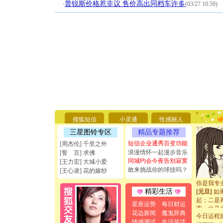
·
普锐斯价格惹非议 售价高出同档车许多
(03/27 10:59)
[圣诞节]
你太多，
要平安！
搜狐短信
小灵通
性感丽人
[圣诞节]
能正大光明
三星图铃专区
精品专题推荐
天都要快
短信企业通秀百变功能
[周杰伦] 千里之外
[圣诞节]
浪漫情怀一起漫步音乐
[誓 言] 求佛
如意,快乐
同城约会今夜告别寂寞
[王力宏] 大城小爱
[元旦]
看
敢来挑战你的球技吗？
[王心凌] 花的嫁纱
断电。爱
你是我专
[元旦]
如
精彩生活
起；二是
星座运势
每日财运
离。水晶
花边新闻
魔鬼辞典
[元旦]
当
今日运程
情感测试
生活笑话
泣，这痛