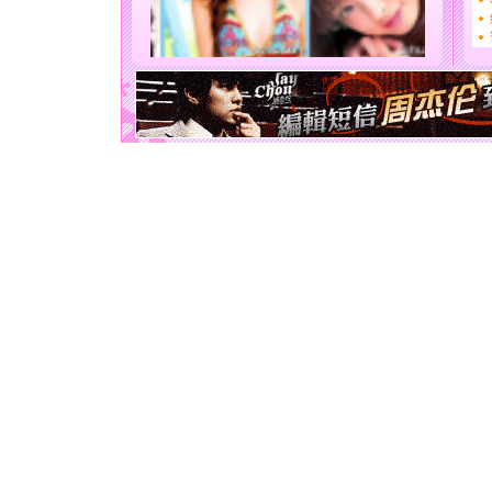
你太多，
要平安！
[圣诞节]
能正大光明
天都要快
[圣诞节]
如意,快乐
[元旦]
看
断电。爱
你是我专
[元旦]
如
起；二是
离。水晶
[元旦]
当
泣，这痛
卖了。水
[春节]
风
颜！冬去
道一声平
[春节]
传
片叶子是
送你一棵