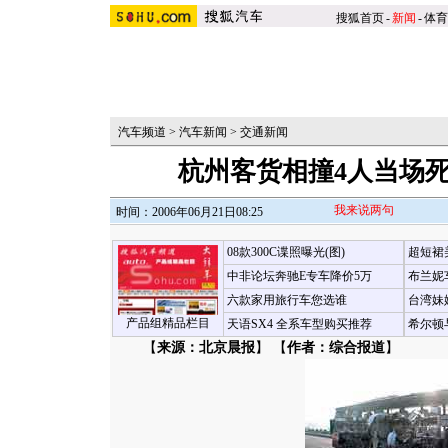
搜狐首页
-
新闻
-
体育
汽车频道
>
汽车新闻
>
交通新闻
杭州客货相撞4人当场死亡
我来说两句
时间：2006年06月21日08:25
08款300C谍照曝光(图)
超短裙
中非论坛奔驰E专车降价5万
布兰妮
六款家用旅行车您选谁
台湾妹
产品组精品栏目
天语SX4 全系车型购买推荐
希尔顿
【
来源：北京晨报
】 【
作者：综合报道
】