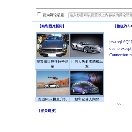
设为辩论话题
【
精彩图片新闻
】
【
搜狐汽车
java.sql.SQLE
due to except
Connection r
非常炫目玛莎拉蒂跑
让男人热血沸腾极品
车
车
奥迪R8火拼直升机
她和它使人陶醉
>>
【
相关链接
】