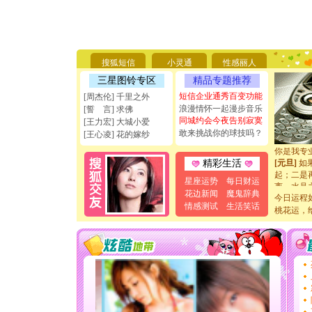
[圣诞节]
你太多，
要平安！
搜狐短信
小灵通
性感丽人
[圣诞节]
能正大光明
三星图铃专区
精品专题推荐
天都要快
短信企业通秀百变功能
[周杰伦] 千里之外
[圣诞节]
浪漫情怀一起漫步音乐
[誓 言] 求佛
如意,快乐
同城约会今夜告别寂寞
[王力宏] 大城小爱
[元旦]
看
敢来挑战你的球技吗？
[王心凌] 花的嫁纱
断电。爱
你是我专
[元旦]
如
精彩生活
起；二是
星座运势
每日财运
离。水晶
花边新闻
魔鬼辞典
[元旦]
当
今日运程
情感测试
生活笑话
泣，这痛
桃花运，
卖了。水
[春节]
风
颜！冬去
道一声平
[春节]
传
片叶子是
送你一棵
[圣诞节]