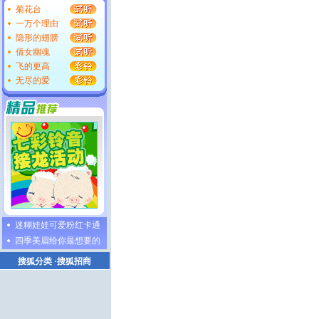
菊花台
一万个理由
隐形的翅膀
倩女幽魂
飞的更高
无尽的爱
迷糊娃娃可爱粉红卡通
四季美眉给你最想要的
搜狐分类
·
搜狐招商