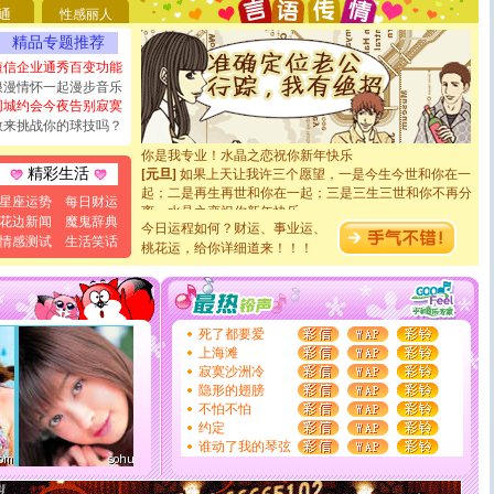
[圣诞节]
不只这样的日子才会想起你,而是这样的日子才
通
性感丽人
能正大光明地骚扰你,告诉你,圣诞要快乐!新年要快乐!天
精品专题推荐
天都要快乐噢!
短信企业通秀百变功能
[圣诞节]
奉上一颗祝福的心,在这个特别的日子里,愿幸福,
浪漫情怀一起漫步音乐
如意,快乐,鲜花,一切美好的祝愿与你同在.圣诞快乐!
同城约会今夜告别寂寞
[元旦]
看到你我会触电；看不到你我要充电；没有你我会
断电。爱你是我职业，想你是我事业，抱你是我特长，吻
敢来挑战你的球技吗？
你是我专业！水晶之恋祝你新年快乐
[元旦]
如果上天让我许三个愿望，一是今生今世和你在一
精彩生活
起；二是再生再世和你在一起；三是三生三世和你不再分
离。水晶之恋祝你新年快乐
星座运势
每日财运
[元旦]
当我狠下心扭头离去那一刻，你在我身后无助地哭
花边新闻
魔鬼辞典
今日运程如何？财运、事业运、
泣，这痛楚让我明白我多么爱你。我转身抱住你：这猪不
情感测试
生活笑话
桃花运，给你详细道来！！！
卖了。水晶之恋祝你新年快乐。
[春节]
风柔雨润好月圆，半岛铁盒伴身边，每日尽显开心
颜！冬去春来似水如烟，劳碌人生需尽欢！听一曲轻歌，
道一声平安！新年吉祥万事如愿
[春节]
传说薰衣草有四片叶子：第一片叶子是信仰，第二
死了都要爱
片叶子是希望，第三片叶子是爱情，第四片叶子是幸运。
上海滩
送你一棵薰衣草，愿你新年快乐！
寂寞沙洲冷
[圣诞节]
圣诞节到了，想想没什么送给你的，又不打算给
隐形的翅膀
你太多，只有给你五千万：千万快乐！千万要健康！千万
不怕不怕
要平安！千万要知足！千万不要忘记我！
约定
[圣诞节]
不只这样的日子才会想起你,而是这样的日子才
谁动了我的琴弦
能正大光明地骚扰你,告诉你,圣诞要快乐!新年要快乐!天
天都要快乐噢!