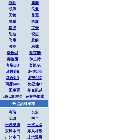
骐达
速腾
乐风
戈蓝
天籁
花冠
君威
凯旋
瑞虎
宝来
思迪
锐志
飞度
雅阁
骏捷
思域
奇瑞v5
凯美瑞
赛拉图
伊兰特
奇瑞QQ
奥迪A6
马自达6
标致206
马自达3
标致307
两厢polo
比亚迪f3
丰田皇冠
别克凯越
现代雅绅特
萨拉毕加索
热点品牌推荐
奇瑞
长安
长城
中华
一汽奥迪
一汽大众
东风本田
东风标致
广州本田
上汽通用