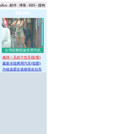
naRen
-
邮件
-
博客
-
BBS
-
搜狗
精彩推荐
台湾槟榔西施专诱司机
·
难得一见的个性车模(图)
·
最新水陆两用汽车(组图)
·
为啥波霸女孩都喜欢玩车