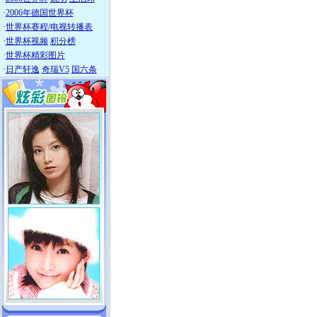
·
2006年德国世界杯
·
世界杯赛程/电视转播表
·
世界杯视频
积分榜
·
世界杯精彩图片
·
日产轩逸
奇瑞V5
国六条