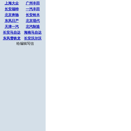
上海大众
广州丰田
长安福特
一汽丰田
北京奔驰
长安铃木
东风日产
北京现代
天津一汽
北汽制造
长安马自达
海南马自达
东风雪铁龙
长安沃尔沃
给编辑写信