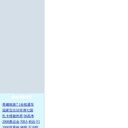
频道精彩推荐
·
青藏铁路7.1全线通车
·
温家宝出访非洲七国
·
扎卡维被炸死
06高考
·
2008奥运会
NBA
科比
F1
·
2006世界杯
姚明
王治郅