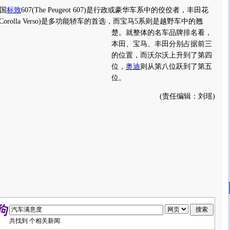
国
标致
607(The Peugeot 607)是行政或豪华车系中的佼佼者，丰田花
ta Corolla Verso)是多功能轿车的首选，而宝马5系则是越野车中的翘
楚。
就整体的名车品牌排名看，
本田、宝马、丰田分别占据前三
的位置，而沃尔沃上升到了第四
位，
奥迪
则从第八位跃到了第五
位。
(责任编辑：刘瑶)
共找到
个相关新闻.