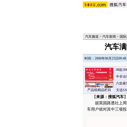
汽车频道
>
汽车新闻
>
国际
汽车满
时间：2006年06月25日09:48
08款3
中非论
六款家
产品组精品栏目
天语S
【
来源：搜狐汽车
】
据英国路透社上周四
车用户就对其中三项投