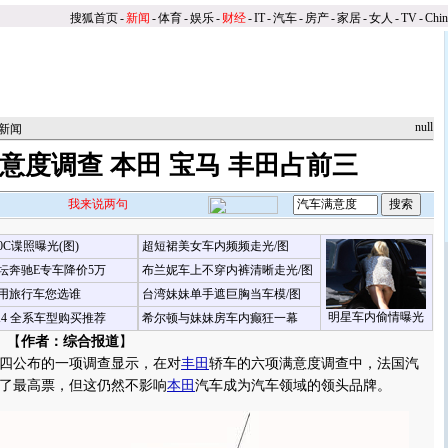
搜狐首页
-
新闻
-
体育
-
娱乐
-
财经
-
IT
-
汽车
-
房产
-
家居
-
女人
-
TV
-
Chi
null
新闻
意度调查 本田 宝马 丰田占前三
我来说两句
00C谍照曝光(图)
超短裙美女车内频频走光/图
坛奔驰E专车降价5万
布兰妮车上不穿内裤清晰走光/图
用旅行车您选谁
台湾妹妹单手遮巨胸当车模/图
明星车内偷情曝光
X4 全系车型购买推荐
希尔顿与妹妹房车内癫狂一幕
 【
作者：综合报道
】
公布的一项调查显示，在对
丰田
轿车的六项满意度调查中，法国汽
了最高票，但这仍然不影响
本田
汽车成为汽车领域的领头品牌。