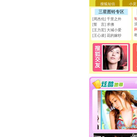
搜狐短信
小灵
三星图铃专区
[周杰伦] 千里之外
[誓 言] 求佛
[王力宏] 大城小爱
[王心凌] 花的嫁纱