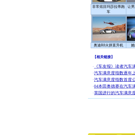
非常炫目玛莎拉蒂跑
让男
车
奥迪R8火拼直升机
她
【
相关链接
】
·
《车友报》读者汽车
·
汽车满意度指数逐年上升 
·
汽车满意度指数首度公
·
04本田奥德赛在汽车
·
英国进行的汽车满意