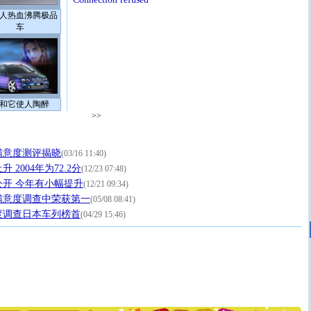
人热血沸腾极品
车
和它使人陶醉
>>
满意度测评揭晓
(03/16 11:40)
2004年为72.2分
(12/23 07:48)
开 今年有小幅提升
(12/21 09:34)
满意度调查中荣获第一
(05/08 08:41)
度调查日本车列榜首
(04/29 15:46)
[圣诞节]
圣诞节到了，想想没什么送给你的，又不打算给
你太多，只有给你五千万：千万快乐！千万要健康！千万
要平安！千万要知足！千万不要忘记我！